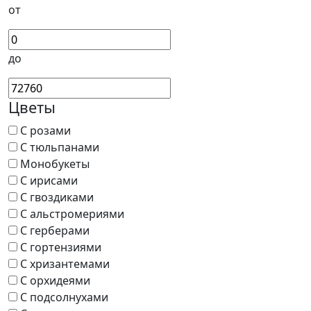
от
до
Цветы
С розами
С тюльпанами
Монобукеты
С ирисами
С гвоздиками
С альстромериями
С герберами
С гортензиями
С хризантемами
С орхидеями
С подсолнухами