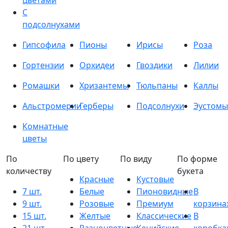
цветами
С
подсолнухами
Гипсофила
Пионы
Ирисы
Роза
Гортензии
Орхидеи
Гвоздики
Лилии
Ромашки
Хризантемы
Тюльпаны
Каллы
Альстромерии
Герберы
Подсолнухи
Эустомы
Комнатные
цветы
По
По цвету
По виду
По форме
количеству
букета
Красные
Кустовые
7 шт.
Белые
Пионовидные
В
9 шт.
Розовые
Премиум
корзина
15 шт.
Желтые
Классические
В