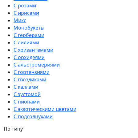
С розами
С ирисами
Микс
Монобукеты
С герберами
С лилиями
С хризантемами
С орхидеями
С альстромериями
С гортензиями
С гвоздиками
С каллами
С эустомой
С пионами
С экзотическими цветами
С подсолнухами
По типу