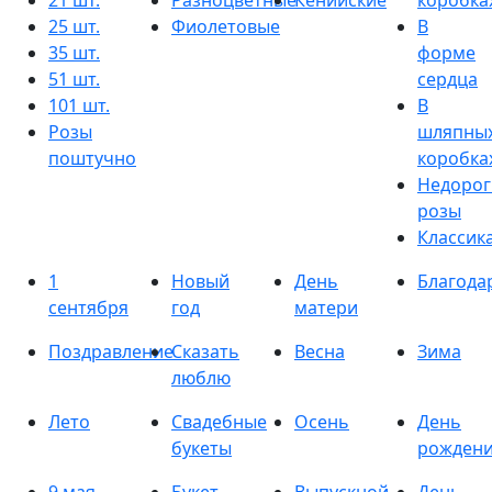
21 шт.
Разноцветные
Кенийские
коробка
25 шт.
Фиолетовые
В
35 шт.
форме
51 шт.
сердца
101 шт.
В
Розы
шляпны
поштучно
коробка
Недорог
розы
Классик
1
Новый
День
Благода
сентября
год
матери
Поздравление
Сказать
Весна
Зима
люблю
Лето
Свадебные
Осень
День
букеты
рожден