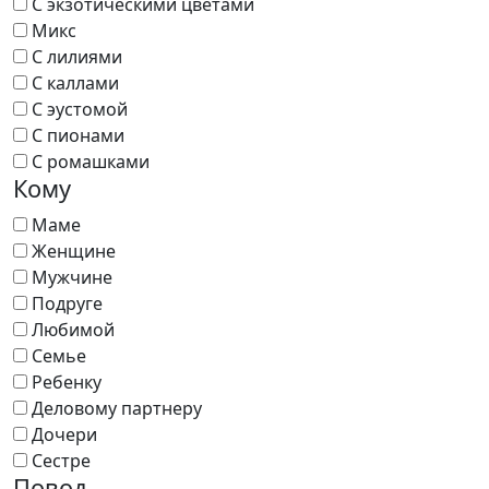
С экзотическими цветами
Микс
С лилиями
С каллами
С эустомой
С пионами
С ромашками
Кому
Маме
Женщине
Мужчине
Подруге
Любимой
Семье
Ребенку
Деловому партнеру
Дочери
Сестре
Повод