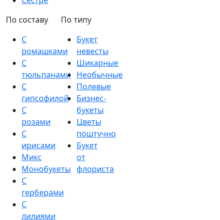
Сестре
По составу
По типу
С
Букет
ромашками
невесты
С
Шикарные
тюльпанами
Необычные
С
Полевые
гипсофилой
Бизнес-
С
букеты
розами
Цветы
С
поштучно
ирисами
Букет
Микс
от
Монобукеты
флориста
С
герберами
С
лилиями