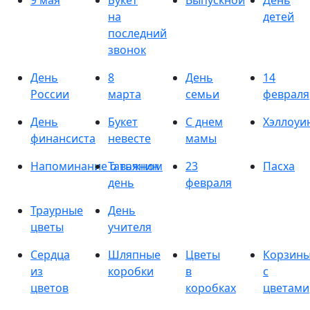
9 мая
Букет
Выпускной
День
на
детей
последний
звонок
День
8
День
14
России
марта
семьи
февраля
День
Букет
С днем
Хэллоуи
финансиста
невесте
мамы
Напоминание о важном
Татьянин
23
Пасха
день
февраля
Траурные
День
цветы
учителя
Сердца
Шляпные
Цветы
Корзин
из
коробки
в
с
цветов
коробках
цветами