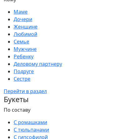
Маме
Дочери
Женщине
Любимой
Семье
Мужчине
Ребенку
Деловому партнеру
Подруге
Сестре
Перейти в раздел
Букеты
По составу
С ромашками
С тюльпанами
С гипсофилой