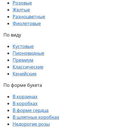
Розовые
Желтые
Разноцветные
Фиолетовые
По виду
Кустовые
Пионовидные
Премиум
Классические
Кенийские
По форме букета
В корзинах
В коробках
В форме сердца
В шляпных коробках
Недорогие розы