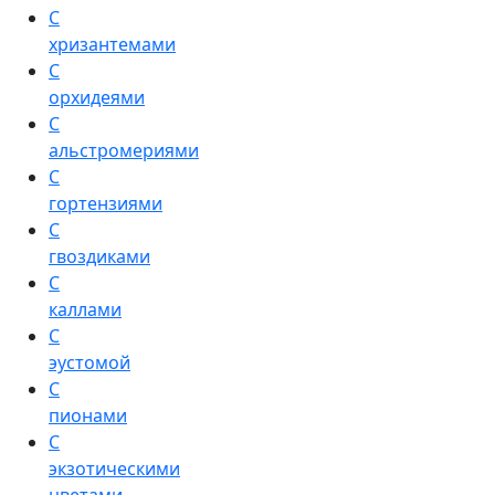
С
хризантемами
С
орхидеями
С
альстромериями
С
гортензиями
С
гвоздиками
С
каллами
С
эустомой
С
пионами
С
экзотическими