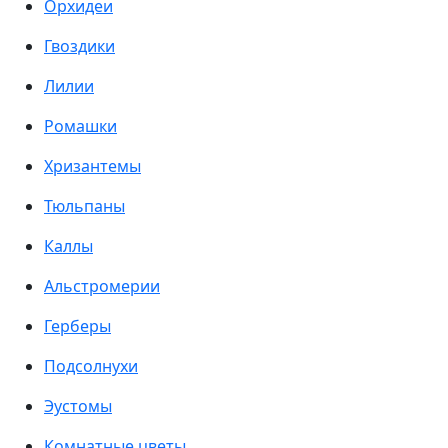
Орхидеи
Гвоздики
Лилии
Ромашки
Хризантемы
Тюльпаны
Каллы
Альстромерии
Герберы
Подсолнухи
Эустомы
Комнатные цветы