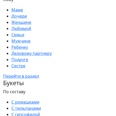
Маме
Дочери
Женщине
Любимой
Семье
Мужчине
Ребенку
Деловому партнеру
Подруге
Сестре
Перейти в раздел
Букеты
По составу
С ромашками
С тюльпанами
С гипсофилой