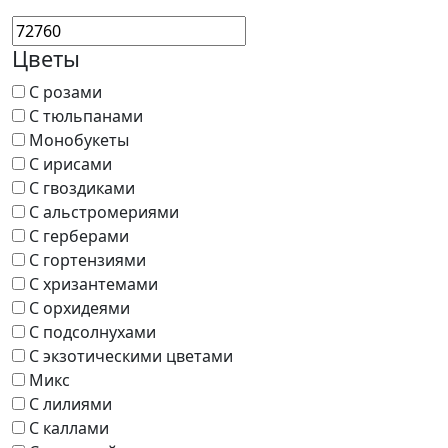
Цветы
С розами
С тюльпанами
Монобукеты
С ирисами
С гвоздиками
С альстромериями
С герберами
С гортензиями
С хризантемами
С орхидеями
С подсолнухами
С экзотическими цветами
Микс
С лилиями
С каллами