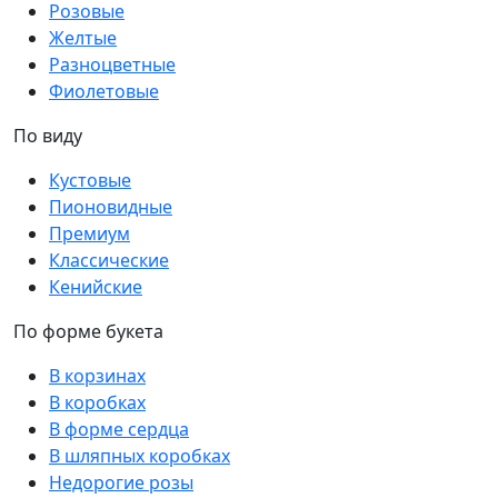
Розовые
Желтые
Разноцветные
Фиолетовые
По виду
Кустовые
Пионовидные
Премиум
Классические
Кенийские
По форме букета
В корзинах
В коробках
В форме сердца
В шляпных коробках
Недорогие розы