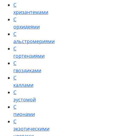
С
хризантемами
С
орхидеями
С
альстромериями
С
гортензиями
С
гвоздиками
С
каллами
С
эустомой
С
пионами
С
экзотическими