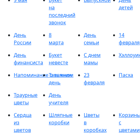
9 мая
Букет
Выпускной
День
на
детей
последний
звонок
День
8
День
14
России
марта
семьи
февраля
День
Букет
С днем
Хэллоуи
финансиста
невесте
мамы
Напоминание о важном
Татьянин
23
Пасха
день
февраля
Траурные
День
цветы
учителя
Сердца
Шляпные
Цветы
Корзин
из
коробки
в
с
цветов
коробках
цветами