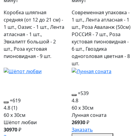
минут
минут
Коробка шляпная
Современная упаковка -
средняя (от 12 до 21 см) -
1 шт., Лента атласная - 1
1 шт., Оазис - 1 шт., Лента
шт., Роза Аваланж (50см)
атласная - 1 шт.,
РОССИЯ - 7 шт., Роза
Эвкалипт большой - 2
кустовая пионовидная -
шт., Роза кустовая
6 шт., Гвоздика
пионовидная - 9 шт.
одноголовая цветная - 8
шт.
+539
+619
4.8
4.8
(1)
60 x 30см
60 x 30см
Лунная соната
Шёпот любви
26930
₽
30970
₽
Заказать