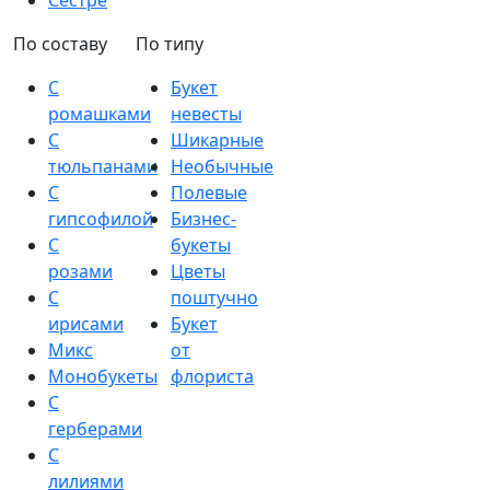
Сестре
По составу
По типу
С
Букет
ромашками
невесты
С
Шикарные
тюльпанами
Необычные
С
Полевые
гипсофилой
Бизнес-
С
букеты
розами
Цветы
С
поштучно
ирисами
Букет
Микс
от
Монобукеты
флориста
С
герберами
С
лилиями