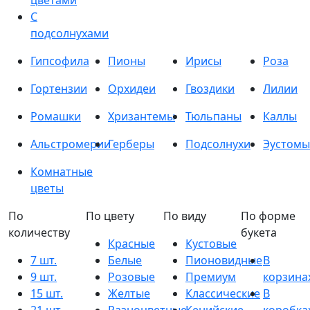
цветами
С
подсолнухами
Гипсофила
Пионы
Ирисы
Роза
Гортензии
Орхидеи
Гвоздики
Лилии
Ромашки
Хризантемы
Тюльпаны
Каллы
Альстромерии
Герберы
Подсолнухи
Эустомы
Комнатные
цветы
По
По цвету
По виду
По форме
количеству
букета
Красные
Кустовые
7 шт.
Белые
Пионовидные
В
9 шт.
Розовые
Премиум
корзина
15 шт.
Желтые
Классические
В