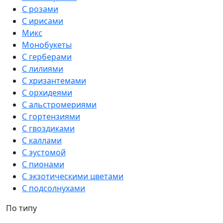
С розами
С ирисами
Микс
Монобукеты
С герберами
С лилиями
С хризантемами
С орхидеями
С альстромериями
С гортензиями
С гвоздиками
С каллами
С эустомой
С пионами
С экзотическими цветами
С подсолнухами
По типу