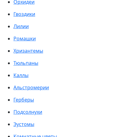
Орхидеи
Гвоздики
Лилии
Ромашки
Хризантемы
Тюльпаны
Каллы
Альстромерии
Герберы
Подсолнухи
Эустомы
Комнатные цветы