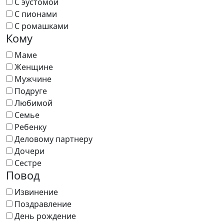
С эустомой
С пионами
С ромашками
Кому
Маме
Женщине
Мужчине
Подруге
Любимой
Семье
Ребенку
Деловому партнеру
Дочери
Сестре
Повод
Извинение
Поздравление
День рождение