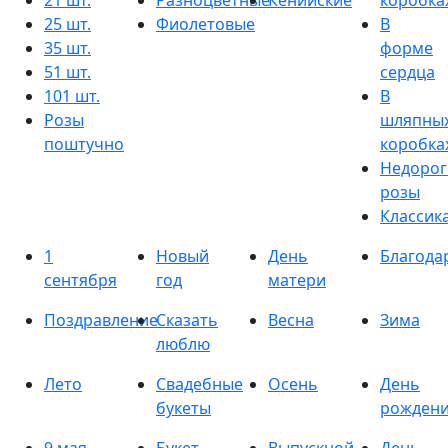
21 шт.
Разноцветные
Кенийские
коробка
25 шт.
Фиолетовые
В
35 шт.
форме
51 шт.
сердца
101 шт.
В
Розы
шляпны
поштучно
коробка
Недорог
розы
Классик
1
Новый
День
Благода
сентября
год
матери
Поздравление
Сказать
Весна
Зима
люблю
Лето
Свадебные
Осень
День
букеты
рожден