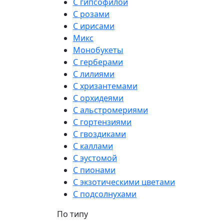
С гипсофилой
С розами
С ирисами
Микс
Монобукеты
С герберами
С лилиями
С хризантемами
С орхидеями
С альстромериями
С гортензиями
С гвоздиками
С каллами
С эустомой
С пионами
С экзотическими цветами
С подсолнухами
По типу