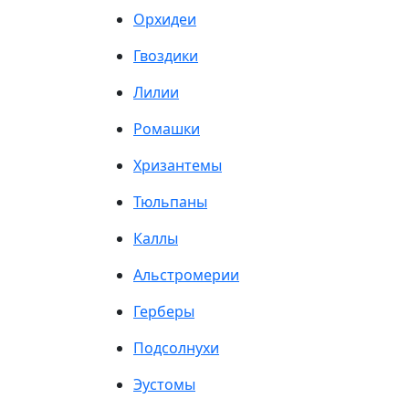
Орхидеи
Гвоздики
Лилии
Ромашки
Хризантемы
Тюльпаны
Каллы
Альстромерии
Герберы
Подсолнухи
Эустомы