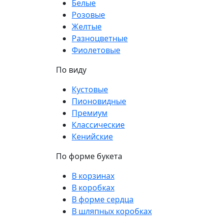
Белые
Розовые
Желтые
Разноцветные
Фиолетовые
По виду
Кустовые
Пионовидные
Премиум
Классические
Кенийские
По форме букета
В корзинах
В коробках
В форме сердца
В шляпных коробках