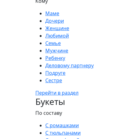
Кому
Маме
Дочери
Женщине
Любимой
Семье
Мужчине
Ребенку
Деловому партнеру
Подруге
Сестре
Перейти в раздел
Букеты
По составу
С ромашками
С тюльпанами