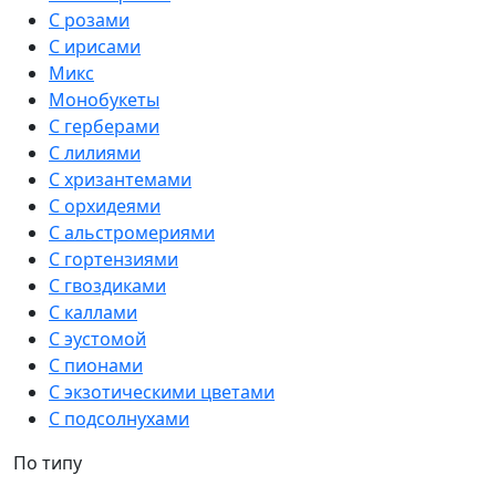
С розами
С ирисами
Микс
Монобукеты
С герберами
С лилиями
С хризантемами
С орхидеями
С альстромериями
С гортензиями
С гвоздиками
С каллами
С эустомой
С пионами
С экзотическими цветами
С подсолнухами
По типу