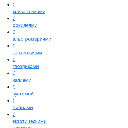
С
хризантемами
С
орхидеями
С
альстромериями
С
гортензиями
С
гвоздиками
С
каллами
С
эустомой
С
пионами
С
экзотическими