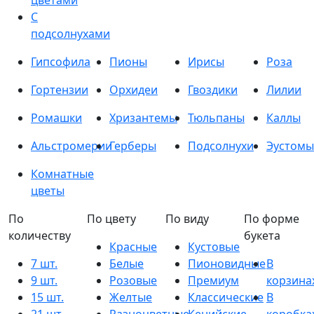
цветами
С
подсолнухами
Гипсофила
Пионы
Ирисы
Роза
Гортензии
Орхидеи
Гвоздики
Лилии
Ромашки
Хризантемы
Тюльпаны
Каллы
Альстромерии
Герберы
Подсолнухи
Эустомы
Комнатные
цветы
По
По цвету
По виду
По форме
количеству
букета
Красные
Кустовые
7 шт.
Белые
Пионовидные
В
9 шт.
Розовые
Премиум
корзина
15 шт.
Желтые
Классические
В