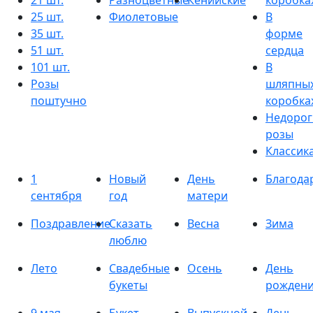
21 шт.
Разноцветные
Кенийские
коробка
25 шт.
Фиолетовые
В
35 шт.
форме
51 шт.
сердца
101 шт.
В
Розы
шляпны
поштучно
коробка
Недорог
розы
Классик
1
Новый
День
Благода
сентября
год
матери
Поздравление
Сказать
Весна
Зима
люблю
Лето
Свадебные
Осень
День
букеты
рожден