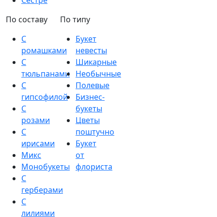
Сестре
По составу
По типу
С
Букет
ромашками
невесты
С
Шикарные
тюльпанами
Необычные
С
Полевые
гипсофилой
Бизнес-
С
букеты
розами
Цветы
С
поштучно
ирисами
Букет
Микс
от
Монобукеты
флориста
С
герберами
С
лилиями