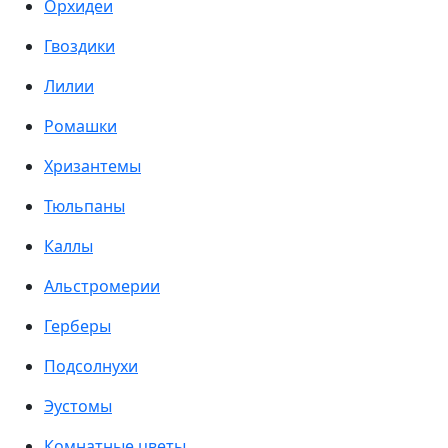
Орхидеи
Гвоздики
Лилии
Ромашки
Хризантемы
Тюльпаны
Каллы
Альстромерии
Герберы
Подсолнухи
Эустомы
Комнатные цветы