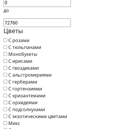
до
Цветы
С розами
С тюльпанами
Монобукеты
С ирисами
С гвоздиками
С альстромериями
С герберами
С гортензиями
С хризантемами
С орхидеями
С подсолнухами
С экзотическими цветами
Микс