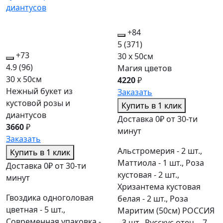
+84
5
(371)
+73
30 x 50см
4.9
(96)
Магия цветов
30 x 50см
4220
₽
Нежный букет из
Заказать
кустовой розы и
Купить в 1 клик
диантусов
Доставка 0₽ от 30-ти
3660
₽
минут
Заказать
Альстромерия - 2 шт.,
Купить в 1 клик
Маттиола - 1 шт., Роза
Доставка 0₽ от 30-ти
кустовая - 2 шт.,
минут
Хризантема кустовая
Гвоздика одноголовая
белая - 2 шт., Роза
цветная - 5 шт.,
Маритим (50см) РОССИЯ
Современная упаковка -
- 3 шт., Русскус отеч. - 7