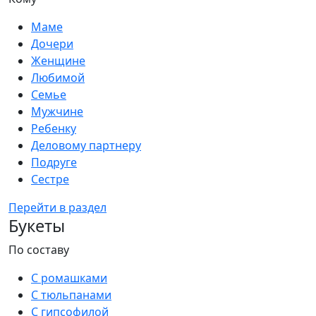
Маме
Дочери
Женщине
Любимой
Семье
Мужчине
Ребенку
Деловому партнеру
Подруге
Сестре
Перейти в раздел
Букеты
По составу
С ромашками
С тюльпанами
С гипсофилой