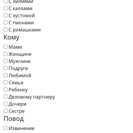
С лилиями
С каллами
С эустомой
С пионами
С ромашками
Кому
Маме
Женщине
Мужчине
Подруге
Любимой
Семье
Ребенку
Деловому партнеру
Дочери
Сестре
Повод
Извинение