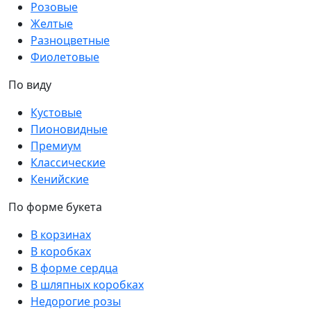
Розовые
Желтые
Разноцветные
Фиолетовые
По виду
Кустовые
Пионовидные
Премиум
Классические
Кенийские
По форме букета
В корзинах
В коробках
В форме сердца
В шляпных коробках
Недорогие розы