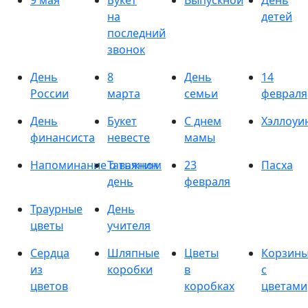
9 мая
Букет
Выпускной
День
на
детей
последний
звонок
День
8
День
14
России
марта
семьи
февраля
День
Букет
С днем
Хэллоуи
финансиста
невесте
мамы
Напоминание о важном
Татьянин
23
Пасха
день
февраля
Траурные
День
цветы
учителя
Сердца
Шляпные
Цветы
Корзин
из
коробки
в
с
цветов
коробках
цветами