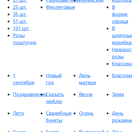
21 шт.
Разноцветные
Кенийские
коробка
25 шт.
Фиолетовые
В
35 шт.
форме
51 шт.
сердца
101 шт.
В
Розы
шляпны
поштучно
коробка
Недорог
розы
Классик
1
Новый
День
Благода
сентября
год
матери
Поздравление
Сказать
Весна
Зима
люблю
Лето
Свадебные
Осень
День
букеты
рожден