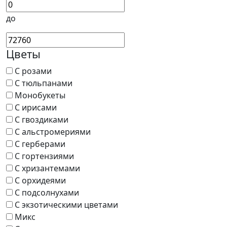
до
Цветы
С розами
С тюльпанами
Монобукеты
С ирисами
С гвоздиками
С альстромериями
С герберами
С гортензиями
С хризантемами
С орхидеями
С подсолнухами
С экзотическими цветами
Микс