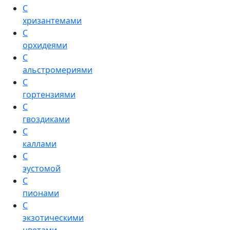
С
хризантемами
С
орхидеями
С
альстромериями
С
гортензиями
С
гвоздиками
С
каллами
С
эустомой
С
пионами
С
экзотическими