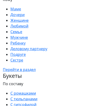
Маме
Дочери
Женщине
Любимой
Семье
Мужчине
Ребенку
Деловому партнеру
Подруге
Сестре
Перейти в раздел
Букеты
По составу
С ромашками
С тюльпанами
С гипсофилой