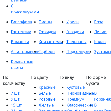
цветами
С
подсолнухами
Гипсофила
Пионы
Ирисы
Роза
Гортензии
Орхидеи
Гвоздики
Лилии
Ромашки
Хризантемы
Тюльпаны
Каллы
Альстромерии
Герберы
Подсолнухи
Эустомы
Комнатные
цветы
По
По цвету
По виду
По форме
количеству
букета
Красные
Кустовые
7 шт.
Белые
Пионовидные
В
9 шт.
Розовые
Премиум
корзина
15 шт.
Желтые
Классические
В