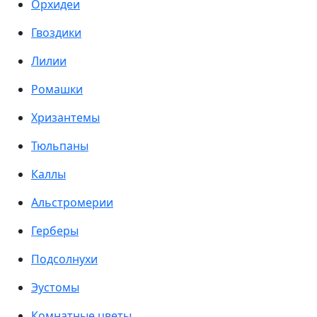
Орхидеи
Гвоздики
Лилии
Ромашки
Хризантемы
Тюльпаны
Каллы
Альстромерии
Герберы
Подсолнухи
Эустомы
Комнатные цветы