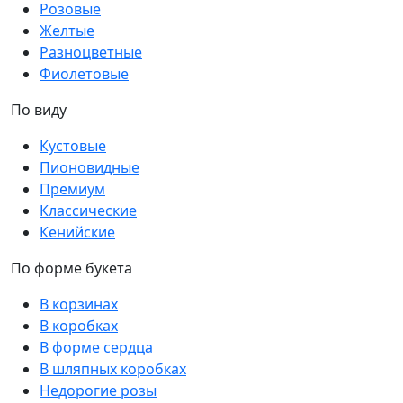
Розовые
Желтые
Разноцветные
Фиолетовые
По виду
Кустовые
Пионовидные
Премиум
Классические
Кенийские
По форме букета
В корзинах
В коробках
В форме сердца
В шляпных коробках
Недорогие розы