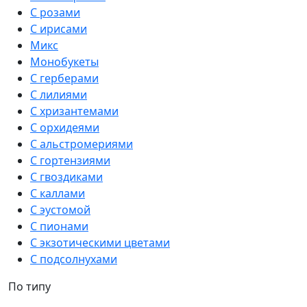
С розами
С ирисами
Микс
Монобукеты
С герберами
С лилиями
С хризантемами
С орхидеями
С альстромериями
С гортензиями
С гвоздиками
С каллами
С эустомой
С пионами
С экзотическими цветами
С подсолнухами
По типу