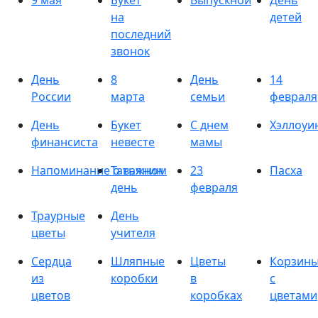
9 мая
Букет
Выпускной
День
на
детей
последний
звонок
День
8
День
14
России
марта
семьи
февраля
День
Букет
С днем
Хэллоуи
финансиста
невесте
мамы
Напоминание о важном
Татьянин
23
Пасха
день
февраля
Траурные
День
цветы
учителя
Сердца
Шляпные
Цветы
Корзин
из
коробки
в
с
цветов
коробках
цветами