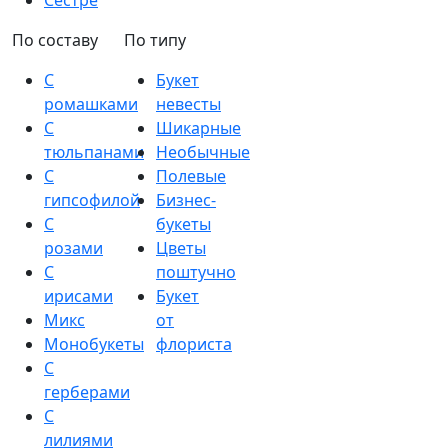
Сестре
По составу
По типу
С
Букет
ромашками
невесты
С
Шикарные
тюльпанами
Необычные
С
Полевые
гипсофилой
Бизнес-
С
букеты
розами
Цветы
С
поштучно
ирисами
Букет
Микс
от
Монобукеты
флориста
С
герберами
С
лилиями