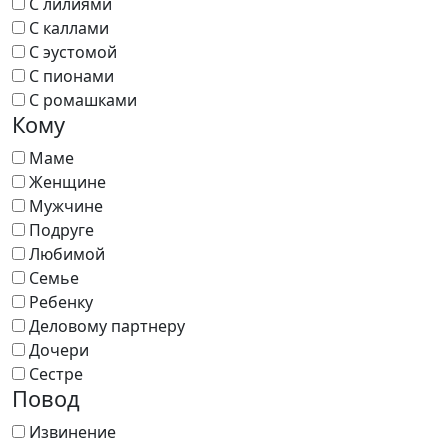
С лилиями
С каллами
С эустомой
С пионами
С ромашками
Кому
Маме
Женщине
Мужчине
Подруге
Любимой
Семье
Ребенку
Деловому партнеру
Дочери
Сестре
Повод
Извинение