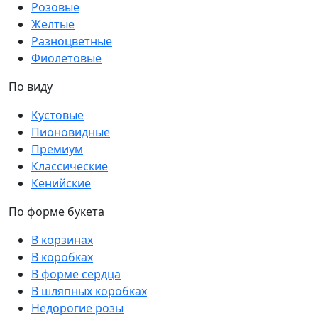
Розовые
Желтые
Разноцветные
Фиолетовые
По виду
Кустовые
Пионовидные
Премиум
Классические
Кенийские
По форме букета
В корзинах
В коробках
В форме сердца
В шляпных коробках
Недорогие розы