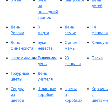
9 мая
Букет
Выпускной
День
на
детей
последний
звонок
День
8
День
14
России
марта
семьи
февраля
День
Букет
С днем
Хэллоуи
финансиста
невесте
мамы
Напоминание о важном
Татьянин
23
Пасха
день
февраля
Траурные
День
цветы
учителя
Сердца
Шляпные
Цветы
Корзин
из
коробки
в
с
цветов
коробках
цветами