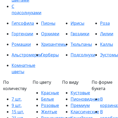
цветами
С
подсолнухами
Гипсофила
Пионы
Ирисы
Роза
Гортензии
Орхидеи
Гвоздики
Лилии
Ромашки
Хризантемы
Тюльпаны
Каллы
Альстромерии
Герберы
Подсолнухи
Эустомы
Комнатные
цветы
По
По цвету
По виду
По форме
количеству
букета
Красные
Кустовые
7 шт.
Белые
Пионовидные
В
9 шт.
Розовые
Премиум
корзина
15 шт.
Желтые
Классические
В