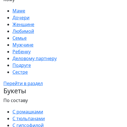
Маме
Дочери
Женщине
Любимой
Семье
Мужчине
Ребенку
Деловому партнеру
Подруге
Сестре
Перейти в раздел
Букеты
По составу
С ромашками
С тюльпанами
С гипсофилой