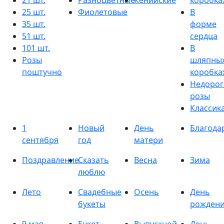
21 шт.
Разноцветные
Кенийские
коробка
25 шт.
Фиолетовые
В
35 шт.
форме
51 шт.
сердца
101 шт.
В
Розы
шляпны
поштучно
коробка
Недорог
розы
Классик
1
Новый
День
Благода
сентября
год
матери
Поздравление
Сказать
Весна
Зима
люблю
Лето
Свадебные
Осень
День
букеты
рожден