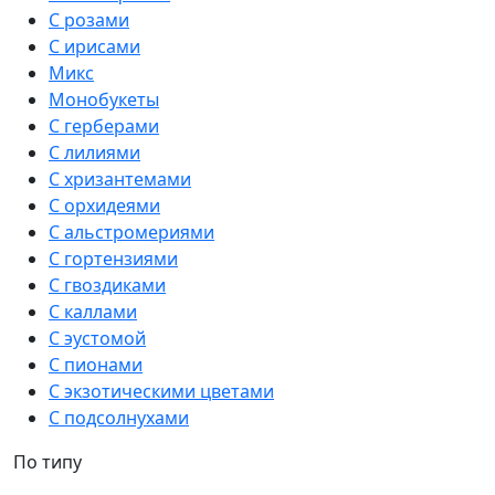
С розами
С ирисами
Микс
Монобукеты
С герберами
С лилиями
С хризантемами
С орхидеями
С альстромериями
С гортензиями
С гвоздиками
С каллами
С эустомой
С пионами
С экзотическими цветами
С подсолнухами
По типу