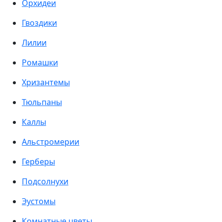
Орхидеи
Гвоздики
Лилии
Ромашки
Хризантемы
Тюльпаны
Каллы
Альстромерии
Герберы
Подсолнухи
Эустомы
Комнатные цветы