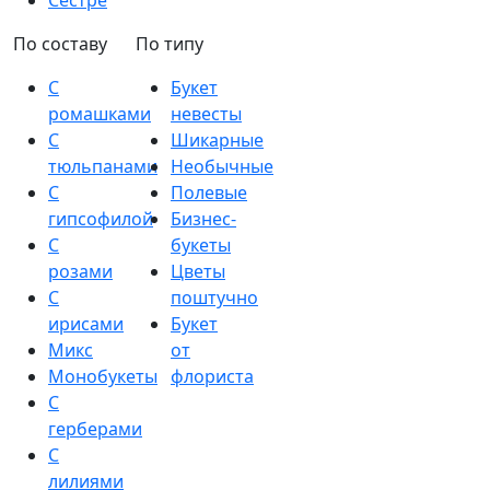
Сестре
По составу
По типу
С
Букет
ромашками
невесты
С
Шикарные
тюльпанами
Необычные
С
Полевые
гипсофилой
Бизнес-
С
букеты
розами
Цветы
С
поштучно
ирисами
Букет
Микс
от
Монобукеты
флориста
С
герберами
С
лилиями