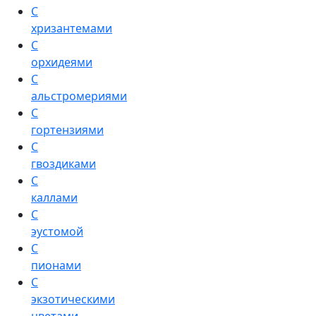
С
хризантемами
С
орхидеями
С
альстромериями
С
гортензиями
С
гвоздиками
С
каллами
С
эустомой
С
пионами
С
экзотическими