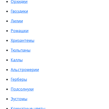
Орхидеи
Гвоздики
Лилии
Ромашки
Хризантемы
Тюльпаны
Каллы
Альстромерии
Герберы
Подсолнухи
Эустомы
Комнатные цветы