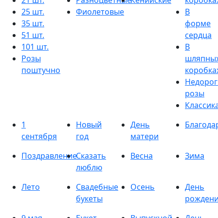
21 шт.
Разноцветные
Кенийские
коробка
25 шт.
Фиолетовые
В
35 шт.
форме
51 шт.
сердца
101 шт.
В
Розы
шляпны
поштучно
коробка
Недорог
розы
Классик
1
Новый
День
Благода
сентября
год
матери
Поздравление
Сказать
Весна
Зима
люблю
Лето
Свадебные
Осень
День
букеты
рожден