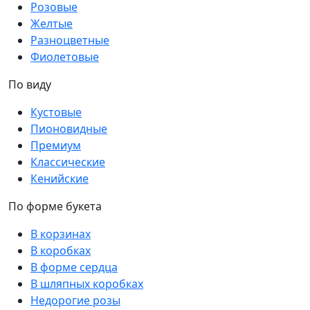
Розовые
Желтые
Разноцветные
Фиолетовые
По виду
Кустовые
Пионовидные
Премиум
Классические
Кенийские
По форме букета
В корзинах
В коробках
В форме сердца
В шляпных коробках
Недорогие розы