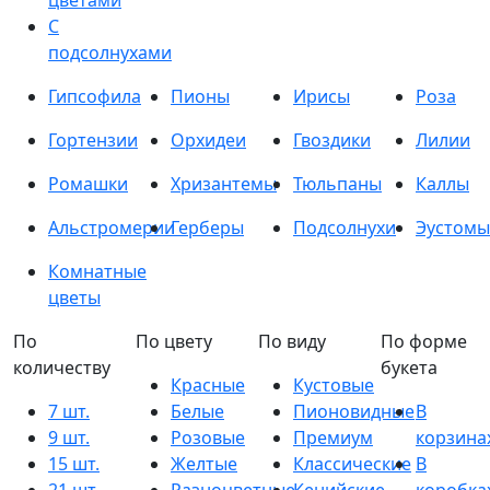
цветами
С
подсолнухами
Гипсофила
Пионы
Ирисы
Роза
Гортензии
Орхидеи
Гвоздики
Лилии
Ромашки
Хризантемы
Тюльпаны
Каллы
Альстромерии
Герберы
Подсолнухи
Эустомы
Комнатные
цветы
По
По цвету
По виду
По форме
количеству
букета
Красные
Кустовые
7 шт.
Белые
Пионовидные
В
9 шт.
Розовые
Премиум
корзина
15 шт.
Желтые
Классические
В