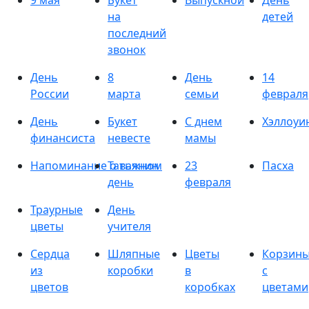
9 мая
Букет
Выпускной
День
на
детей
последний
звонок
День
8
День
14
России
марта
семьи
февраля
День
Букет
С днем
Хэллоуи
финансиста
невесте
мамы
Напоминание о важном
Татьянин
23
Пасха
день
февраля
Траурные
День
цветы
учителя
Сердца
Шляпные
Цветы
Корзин
из
коробки
в
с
цветов
коробках
цветами