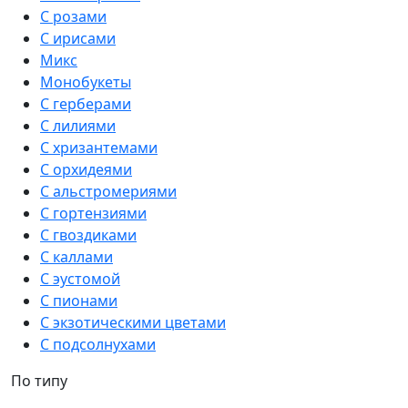
С розами
С ирисами
Микс
Монобукеты
С герберами
С лилиями
С хризантемами
С орхидеями
С альстромериями
С гортензиями
С гвоздиками
С каллами
С эустомой
С пионами
С экзотическими цветами
С подсолнухами
По типу