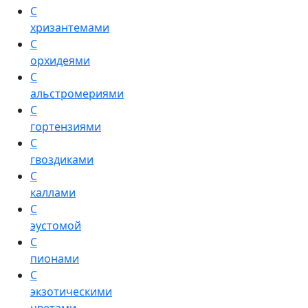
С
хризантемами
С
орхидеями
С
альстромериями
С
гортензиями
С
гвоздиками
С
каллами
С
эустомой
С
пионами
С
экзотическими