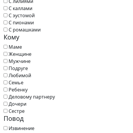
С лилиями
С каллами
С эустомой
С пионами
С ромашками
Кому
Маме
Женщине
Мужчине
Подруге
Любимой
Семье
Ребенку
Деловому партнеру
Дочери
Сестре
Повод
Извинение