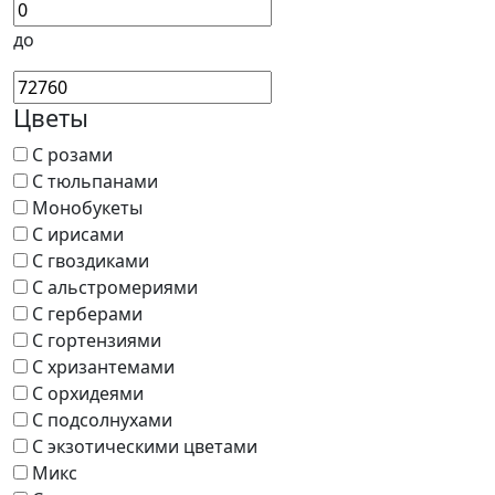
до
Цветы
С розами
С тюльпанами
Монобукеты
С ирисами
С гвоздиками
С альстромериями
С герберами
С гортензиями
С хризантемами
С орхидеями
С подсолнухами
С экзотическими цветами
Микс