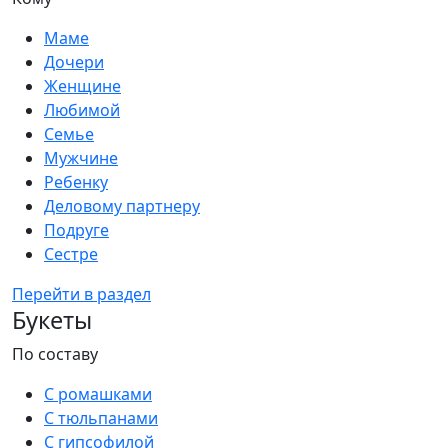
Маме
Дочери
Женщине
Любимой
Семье
Мужчине
Ребенку
Деловому партнеру
Подруге
Сестре
Перейти в раздел
Букеты
По составу
С ромашками
С тюльпанами
С гипсофилой