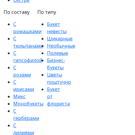
Сестре
По составу
По типу
С
Букет
ромашками
невесты
С
Шикарные
тюльпанами
Необычные
С
Полевые
гипсофилой
Бизнес-
С
букеты
розами
Цветы
С
поштучно
ирисами
Букет
Микс
от
Монобукеты
флориста
С
герберами
С
лилиями