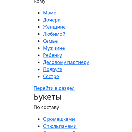
Кому
Маме
Дочери
Женщине
Любимой
Семье
Мужчине
Ребенку
Деловому партнеру
Подруге
Сестре
Перейти в раздел
Букеты
По составу
С ромашками
С тюльпанами