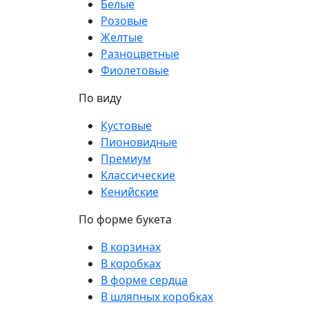
Белые
Розовые
Желтые
Разноцветные
Фиолетовые
По виду
Кустовые
Пионовидные
Премиум
Классические
Кенийские
По форме букета
В корзинах
В коробках
В форме сердца
В шляпных коробках