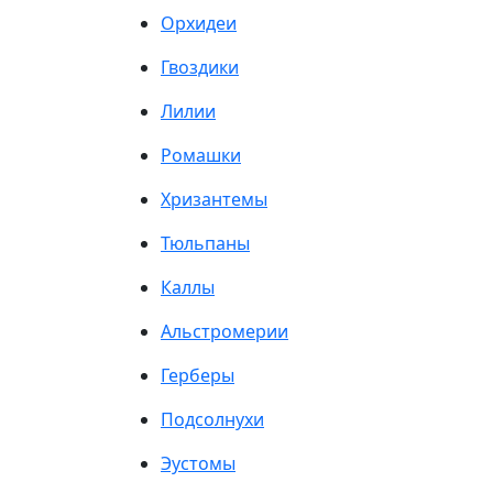
Орхидеи
Гвоздики
Лилии
Ромашки
Хризантемы
Тюльпаны
Каллы
Альстромерии
Герберы
Подсолнухи
Эустомы