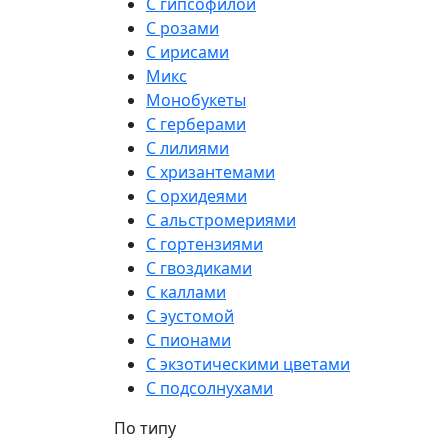
С гипсофилой
С розами
С ирисами
Микс
Монобукеты
С герберами
С лилиями
С хризантемами
С орхидеями
С альстромериями
С гортензиями
С гвоздиками
С каллами
С эустомой
С пионами
С экзотическими цветами
С подсолнухами
По типу