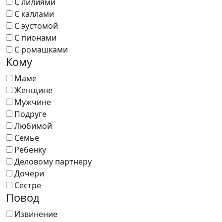
С лилиями
С каллами
С эустомой
С пионами
С ромашками
Кому
Маме
Женщине
Мужчине
Подруге
Любимой
Семье
Ребенку
Деловому партнеру
Дочери
Сестре
Повод
Извинение