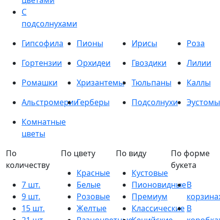
цветами
С
подсолнухами
Гипсофила
Пионы
Ирисы
Роза
Гортензии
Орхидеи
Гвоздики
Лилии
Ромашки
Хризантемы
Тюльпаны
Каллы
Альстромерии
Герберы
Подсолнухи
Эустомы
Комнатные
цветы
По
По цвету
По виду
По форме
количеству
букета
Красные
Кустовые
7 шт.
Белые
Пионовидные
В
9 шт.
Розовые
Премиум
корзина
15 шт.
Желтые
Классические
В