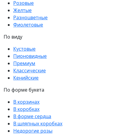
Розовые
Желтые
Разноцветные
Фиолетовые
По виду
Кустовые
Пионовидные
Премиум
Классические
Кенийские
По форме букета
В корзинах
В коробках
В форме сердца
В шляпных коробках
Недорогие розы