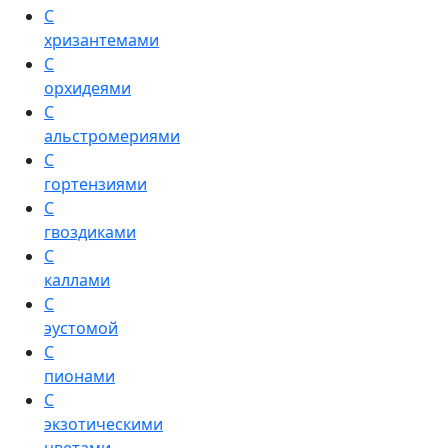
С
хризантемами
С
орхидеями
С
альстромериями
С
гортензиями
С
гвоздиками
С
каллами
С
эустомой
С
пионами
С
экзотическими