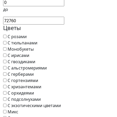
до
Цветы
С розами
С тюльпанами
Монобукеты
С ирисами
С гвоздиками
С альстромериями
С герберами
С гортензиями
С хризантемами
С орхидеями
С подсолнухами
С экзотическими цветами
Микс