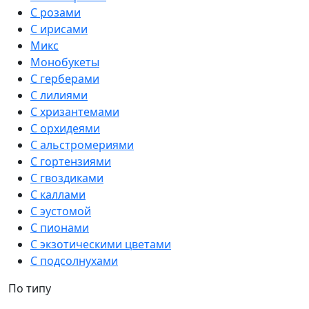
С розами
С ирисами
Микс
Монобукеты
С герберами
С лилиями
С хризантемами
С орхидеями
С альстромериями
С гортензиями
С гвоздиками
С каллами
С эустомой
С пионами
С экзотическими цветами
С подсолнухами
По типу