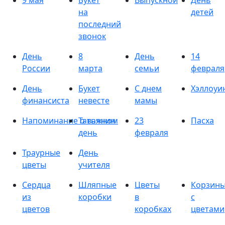
9 мая
Букет
Выпускной
День
на
детей
последний
звонок
День
8
День
14
России
марта
семьи
февраля
День
Букет
С днем
Хэллоуи
финансиста
невесте
мамы
Напоминание о важном
Татьянин
23
Пасха
день
февраля
Траурные
День
цветы
учителя
Сердца
Шляпные
Цветы
Корзин
из
коробки
в
с
цветов
коробках
цветами