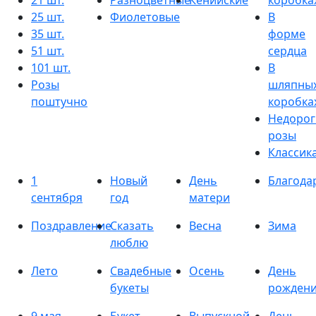
21 шт.
Разноцветные
Кенийские
коробка
25 шт.
Фиолетовые
В
35 шт.
форме
51 шт.
сердца
101 шт.
В
Розы
шляпны
поштучно
коробка
Недорог
розы
Классик
1
Новый
День
Благода
сентября
год
матери
Поздравление
Сказать
Весна
Зима
люблю
Лето
Свадебные
Осень
День
букеты
рожден