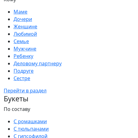
Маме
Дочери
Женщине
Любимой
Семье
Мужчине
Ребенку
Деловому партнеру
Подруге
Сестре
Перейти в раздел
Букеты
По составу
С ромашками
С тюльпанами
С гипсофилой