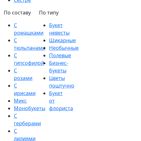
Сестре
По составу
По типу
С
Букет
ромашками
невесты
С
Шикарные
тюльпанами
Необычные
С
Полевые
гипсофилой
Бизнес-
С
букеты
розами
Цветы
С
поштучно
ирисами
Букет
Микс
от
Монобукеты
флориста
С
герберами
С
лилиями