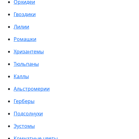
Орхидеи
Гвоздики
Лилии
Ромашки
Хризантемы
Тюльпаны
Каллы
Альстромерии
Герберы
Подсолнухи
Эустомы
Комнатные цветы