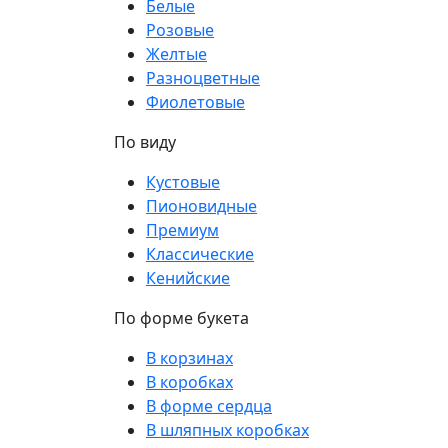
Белые
Розовые
Желтые
Разноцветные
Фиолетовые
По виду
Кустовые
Пионовидные
Премиум
Классические
Кенийские
По форме букета
В корзинах
В коробках
В форме сердца
В шляпных коробках