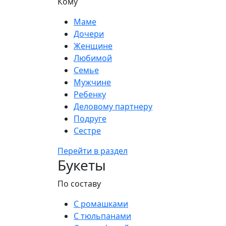
Кому
Маме
Дочери
Женщине
Любимой
Семье
Мужчине
Ребенку
Деловому партнеру
Подруге
Сестре
Перейти в раздел
Букеты
По составу
С ромашками
С тюльпанами