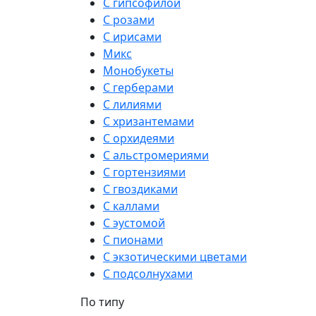
С гипсофилой
С розами
С ирисами
Микс
Монобукеты
С герберами
С лилиями
С хризантемами
С орхидеями
С альстромериями
С гортензиями
С гвоздиками
С каллами
С эустомой
С пионами
С экзотическими цветами
С подсолнухами
По типу