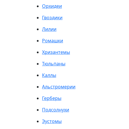
Орхидеи
Гвоздики
Лилии
Ромашки
Хризантемы
Тюльпаны
Каллы
Альстромерии
Герберы
Подсолнухи
Эустомы