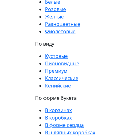
Белые
Розовые
Желтые
Разноцветные
Фиолетовые
По виду
Кустовые
Пионовидные
Премиум
Классические
Кенийские
По форме букета
В корзинах
В коробках
В форме сердца
В шляпных коробках