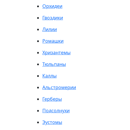
Орхидеи
Гвоздики
Лилии
Ромашки
Хризантемы
Тюльпаны
Каллы
Альстромерии
Герберы
Подсолнухи
Эустомы