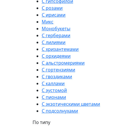
С гипсофилой
С розами
С ирисами
Микс
Монобукеты
С герберами
С лилиями
С хризантемами
С орхидеями
С альстромериями
С гортензиями
С гвоздиками
С каллами
С эустомой
С пионами
С экзотическими цветами
С подсолнухами
По типу