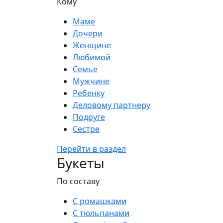
Кому
Маме
Дочери
Женщине
Любимой
Семье
Мужчине
Ребенку
Деловому партнеру
Подруге
Сестре
Перейти в раздел
Букеты
По составу
С ромашками
С тюльпанами