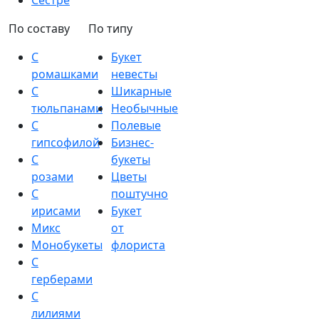
Сестре
По составу
По типу
С
Букет
ромашками
невесты
С
Шикарные
тюльпанами
Необычные
С
Полевые
гипсофилой
Бизнес-
С
букеты
розами
Цветы
С
поштучно
ирисами
Букет
Микс
от
Монобукеты
флориста
С
герберами
С
лилиями