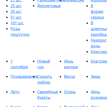
21 шт.
Разноцветные
Кенийские
коробка
25 шт.
Фиолетовые
В
35 шт.
форме
51 шт.
сердца
101 шт.
В
Розы
шляпны
поштучно
коробка
Недорог
розы
Классик
1
Новый
День
Благода
сентября
год
матери
Поздравление
Сказать
Весна
Зима
люблю
Лето
Свадебные
Осень
День
букеты
рожден