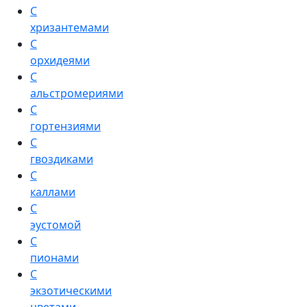
С
хризантемами
С
орхидеями
С
альстромериями
С
гортензиями
С
гвоздиками
С
каллами
С
эустомой
С
пионами
С
экзотическими