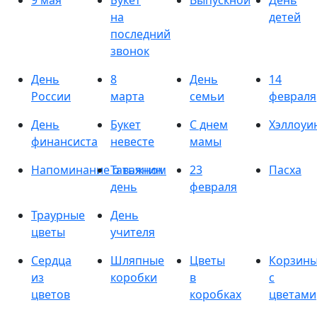
9 мая
Букет
Выпускной
День
на
детей
последний
звонок
День
8
День
14
России
марта
семьи
февраля
День
Букет
С днем
Хэллоуи
финансиста
невесте
мамы
Напоминание о важном
Татьянин
23
Пасха
день
февраля
Траурные
День
цветы
учителя
Сердца
Шляпные
Цветы
Корзин
из
коробки
в
с
цветов
коробках
цветами