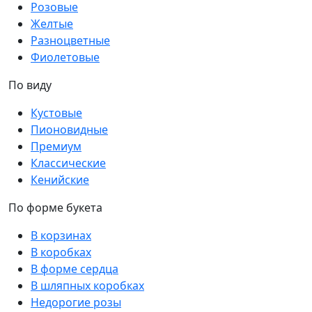
Розовые
Желтые
Разноцветные
Фиолетовые
По виду
Кустовые
Пионовидные
Премиум
Классические
Кенийские
По форме букета
В корзинах
В коробках
В форме сердца
В шляпных коробках
Недорогие розы