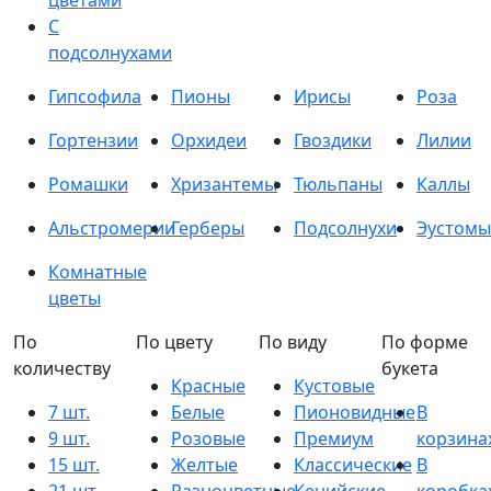
цветами
С
подсолнухами
Гипсофила
Пионы
Ирисы
Роза
Гортензии
Орхидеи
Гвоздики
Лилии
Ромашки
Хризантемы
Тюльпаны
Каллы
Альстромерии
Герберы
Подсолнухи
Эустомы
Комнатные
цветы
По
По цвету
По виду
По форме
количеству
букета
Красные
Кустовые
7 шт.
Белые
Пионовидные
В
9 шт.
Розовые
Премиум
корзина
15 шт.
Желтые
Классические
В