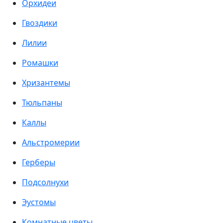
Орхидеи
Гвоздики
Лилии
Ромашки
Хризантемы
Тюльпаны
Каллы
Альстромерии
Герберы
Подсолнухи
Эустомы
Комнатные цветы