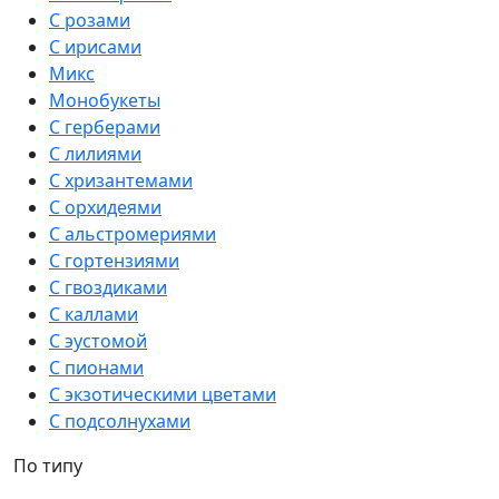
С розами
С ирисами
Микс
Монобукеты
С герберами
С лилиями
С хризантемами
С орхидеями
С альстромериями
С гортензиями
С гвоздиками
С каллами
С эустомой
С пионами
С экзотическими цветами
С подсолнухами
По типу