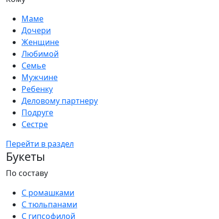
Маме
Дочери
Женщине
Любимой
Семье
Мужчине
Ребенку
Деловому партнеру
Подруге
Сестре
Перейти в раздел
Букеты
По составу
С ромашками
С тюльпанами
С гипсофилой