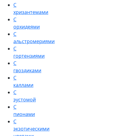
С
хризантемами
С
орхидеями
С
альстромериями
С
гортензиями
С
гвоздиками
С
каллами
С
эустомой
С
пионами
С
экзотическими