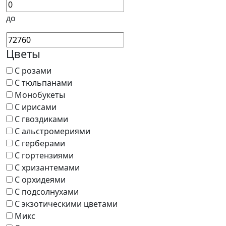
до
Цветы
С розами
С тюльпанами
Монобукеты
С ирисами
С гвоздиками
С альстромериями
С герберами
С гортензиями
С хризантемами
С орхидеями
С подсолнухами
С экзотическими цветами
Микс