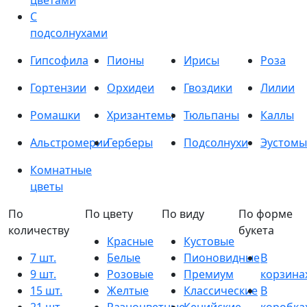
цветами
С
подсолнухами
Гипсофила
Пионы
Ирисы
Роза
Гортензии
Орхидеи
Гвоздики
Лилии
Ромашки
Хризантемы
Тюльпаны
Каллы
Альстромерии
Герберы
Подсолнухи
Эустомы
Комнатные
цветы
По
По цвету
По виду
По форме
количеству
букета
Красные
Кустовые
7 шт.
Белые
Пионовидные
В
9 шт.
Розовые
Премиум
корзина
15 шт.
Желтые
Классические
В