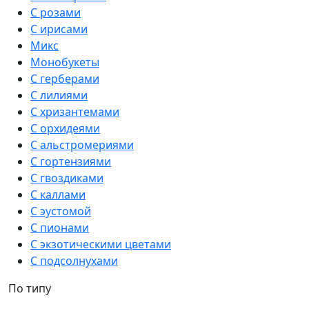
С розами
С ирисами
Микс
Монобукеты
С герберами
С лилиями
С хризантемами
С орхидеями
С альстромериями
С гортензиями
С гвоздиками
С каллами
С эустомой
С пионами
С экзотическими цветами
С подсолнухами
По типу