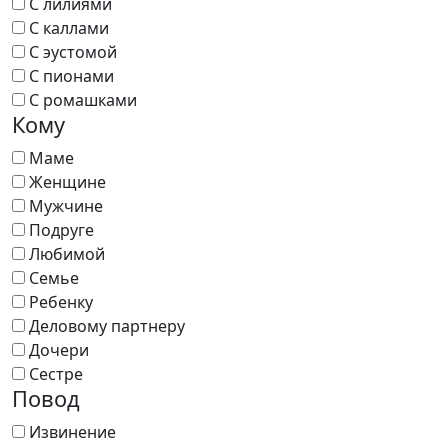
С лилиями
С каллами
С эустомой
С пионами
С ромашками
Кому
Маме
Женщине
Мужчине
Подруге
Любимой
Семье
Ребенку
Деловому партнеру
Дочери
Сестре
Повод
Извинение