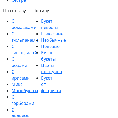
Сестре
По составу
По типу
С
Букет
ромашками
невесты
С
Шикарные
тюльпанами
Необычные
С
Полевые
гипсофилой
Бизнес-
С
букеты
розами
Цветы
С
поштучно
ирисами
Букет
Микс
от
Монобукеты
флориста
С
герберами
С
лилиями