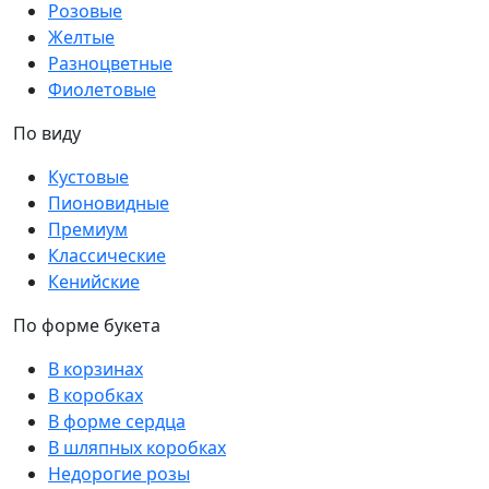
Розовые
Желтые
Разноцветные
Фиолетовые
По виду
Кустовые
Пионовидные
Премиум
Классические
Кенийские
По форме букета
В корзинах
В коробках
В форме сердца
В шляпных коробках
Недорогие розы