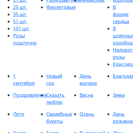
21 шт.
Разноцветные
Кенийские
коробка
25 шт.
Фиолетовые
В
35 шт.
форме
51 шт.
сердца
101 шт.
В
Розы
шляпны
поштучно
коробка
Недорог
розы
Классик
1
Новый
День
Благода
сентября
год
матери
Поздравление
Сказать
Весна
Зима
люблю
Лето
Свадебные
Осень
День
букеты
рожден