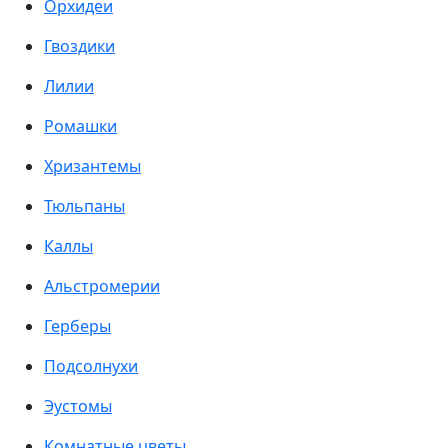
Орхидеи
Гвоздики
Лилии
Ромашки
Хризантемы
Тюльпаны
Каллы
Альстромерии
Герберы
Подсолнухи
Эустомы
Комнатные цветы