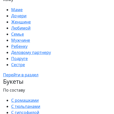
Маме
Дочери
Женщине
Любимой
Семье
Мужчине
Ребенку
Деловому партнеру
Подруге
Сестре
Перейти в раздел
Букеты
По составу
С ромашками
С тюльпанами
С гипсофилой