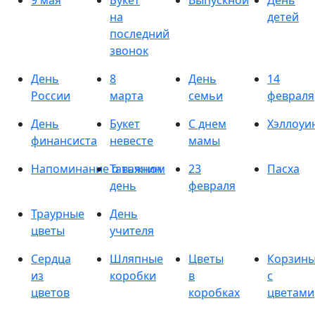
9 мая
Букет
Выпускной
День
на
детей
последний
звонок
День
8
День
14
России
марта
семьи
февраля
День
Букет
С днем
Хэллоуи
финансиста
невесте
мамы
Напоминание о важном
Татьянин
23
Пасха
день
февраля
Траурные
День
цветы
учителя
Сердца
Шляпные
Цветы
Корзин
из
коробки
в
с
цветов
коробках
цветами