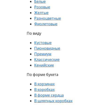
Белые
Розовые
Желтые
Разноцветные
Фиолетовые
По виду
Кустовые
Пионовидные
Премиум
Классические
Кенийские
По форме букета
В корзинах
В коробках
В форме сердца
В шляпных коробках