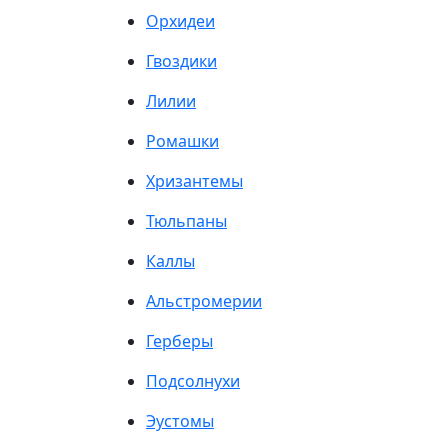
Орхидеи
Гвоздики
Лилии
Ромашки
Хризантемы
Тюльпаны
Каллы
Альстромерии
Герберы
Подсолнухи
Эустомы