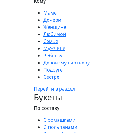
Кому
Маме
Дочери
Женщине
Любимой
Семье
Мужчине
Ребенку
Деловому партнеру
Подруге
Сестре
Перейти в раздел
Букеты
По составу
С ромашками
С тюльпанами