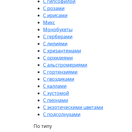
С гипсофилой
С розами
С ирисами
Микс
Монобукеты
С герберами
С лилиями
С хризантемами
С орхидеями
С альстромериями
С гортензиями
С гвоздиками
С каллами
С эустомой
С пионами
С экзотическими цветами
С подсолнухами
По типу