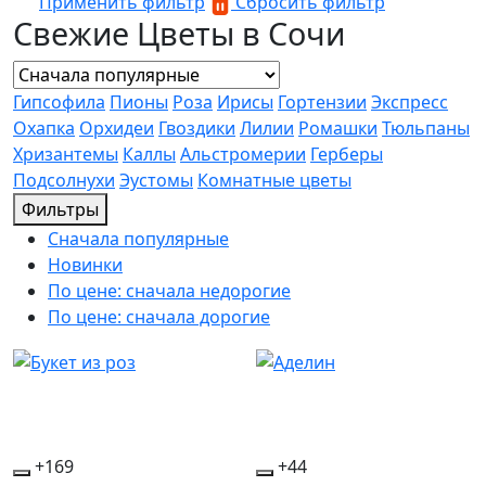
Применить фильтр
Сбросить фильтр
Свежие Цветы в Сочи
Гипсофила
Пионы
Роза
Ирисы
Гортензии
Экспресс
Охапка
Орхидеи
Гвоздики
Лилии
Ромашки
Тюльпаны
Хризантемы
Каллы
Альстромерии
Герберы
Подсолнухи
Эустомы
Комнатные цветы
Фильтры
Сначала популярные
Новинки
По цене: сначала недорогие
По цене: сначала дорогие
+169
+44