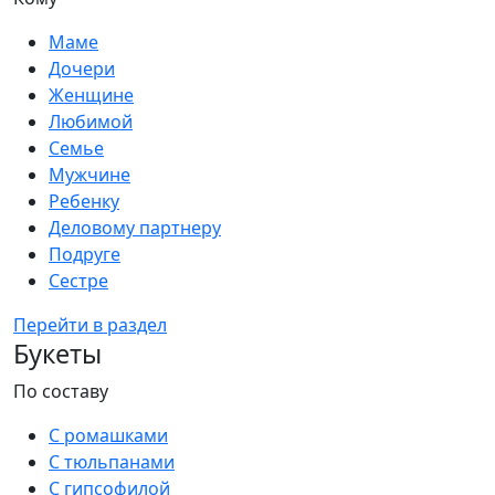
Маме
Дочери
Женщине
Любимой
Семье
Мужчине
Ребенку
Деловому партнеру
Подруге
Сестре
Перейти в раздел
Букеты
По составу
С ромашками
С тюльпанами
С гипсофилой