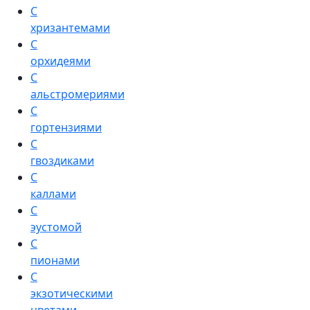
С
хризантемами
С
орхидеями
С
альстромериями
С
гортензиями
С
гвоздиками
С
каллами
С
эустомой
С
пионами
С
экзотическими