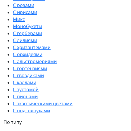
С розами
С ирисами
Микс
Монобукеты
С герберами
С лилиями
С хризантемами
С орхидеями
С альстромериями
С гортензиями
С гвоздиками
С каллами
С эустомой
С пионами
С экзотическими цветами
С подсолнухами
По типу