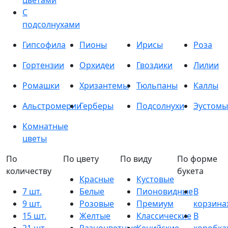
цветами
С
подсолнухами
Гипсофила
Пионы
Ирисы
Роза
Гортензии
Орхидеи
Гвоздики
Лилии
Ромашки
Хризантемы
Тюльпаны
Каллы
Альстромерии
Герберы
Подсолнухи
Эустомы
Комнатные
цветы
По
По цвету
По виду
По форме
количеству
букета
Красные
Кустовые
7 шт.
Белые
Пионовидные
В
9 шт.
Розовые
Премиум
корзина
15 шт.
Желтые
Классические
В