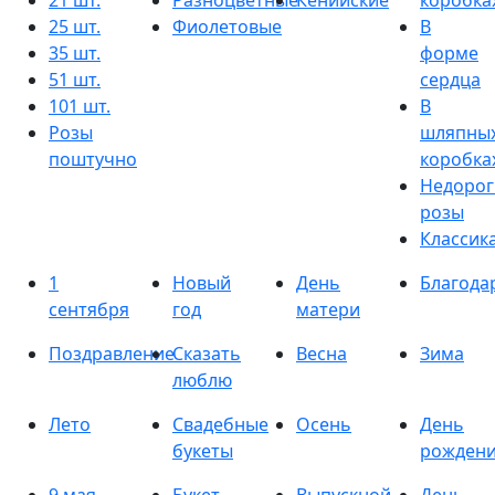
21 шт.
Разноцветные
Кенийские
коробка
25 шт.
Фиолетовые
В
35 шт.
форме
51 шт.
сердца
101 шт.
В
Розы
шляпны
поштучно
коробка
Недорог
розы
Классик
1
Новый
День
Благода
сентября
год
матери
Поздравление
Сказать
Весна
Зима
люблю
Лето
Свадебные
Осень
День
букеты
рожден