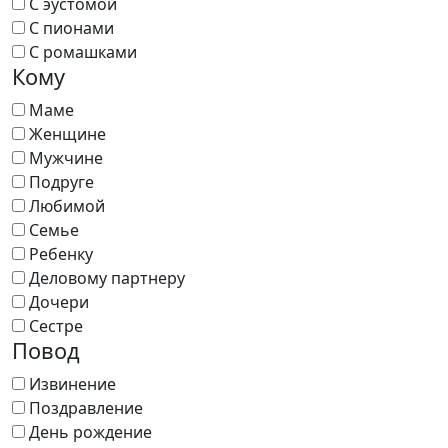
С эустомой
С пионами
С ромашками
Кому
Маме
Женщине
Мужчине
Подруге
Любимой
Семье
Ребенку
Деловому партнеру
Дочери
Сестре
Повод
Извинение
Поздравление
День рождение