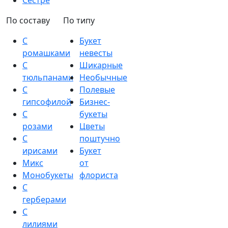
Сестре
По составу
По типу
С
Букет
ромашками
невесты
С
Шикарные
тюльпанами
Необычные
С
Полевые
гипсофилой
Бизнес-
С
букеты
розами
Цветы
С
поштучно
ирисами
Букет
Микс
от
Монобукеты
флориста
С
герберами
С
лилиями