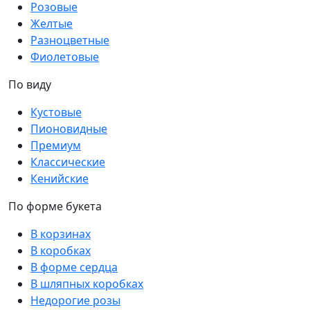
Розовые
Желтые
Разноцветные
Фиолетовые
По виду
Кустовые
Пионовидные
Премиум
Классические
Кенийские
По форме букета
В корзинах
В коробках
В форме сердца
В шляпных коробках
Недорогие розы