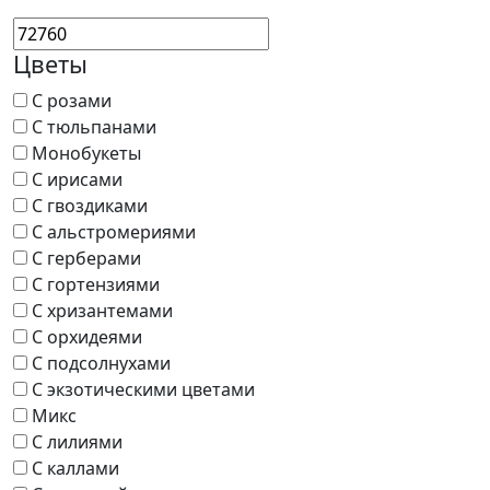
Цветы
С розами
С тюльпанами
Монобукеты
С ирисами
С гвоздиками
С альстромериями
С герберами
С гортензиями
С хризантемами
С орхидеями
С подсолнухами
С экзотическими цветами
Микс
С лилиями
С каллами