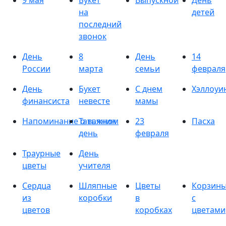
9 мая
Букет
Выпускной
День
на
детей
последний
звонок
День
8
День
14
России
марта
семьи
февраля
День
Букет
С днем
Хэллоуи
финансиста
невесте
мамы
Напоминание о важном
Татьянин
23
Пасха
день
февраля
Траурные
День
цветы
учителя
Сердца
Шляпные
Цветы
Корзин
из
коробки
в
с
цветов
коробках
цветами