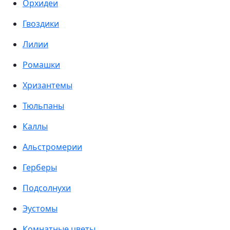
Орхидеи
Гвоздики
Лилии
Ромашки
Хризантемы
Тюльпаны
Каллы
Альстромерии
Герберы
Подсолнухи
Эустомы
Комнатные цветы