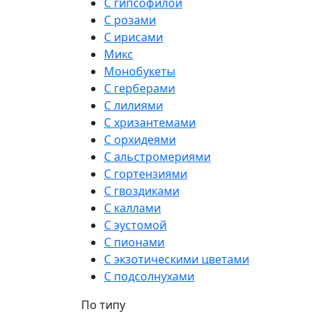
С гипсофилой
С розами
С ирисами
Микс
Монобукеты
С герберами
С лилиями
С хризантемами
С орхидеями
С альстромериями
С гортензиями
С гвоздиками
С каллами
С эустомой
С пионами
С экзотическими цветами
С подсолнухами
По типу