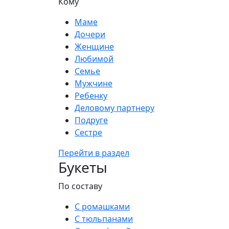
Кому
Маме
Дочери
Женщине
Любимой
Семье
Мужчине
Ребенку
Деловому партнеру
Подруге
Сестре
Перейти в раздел
Букеты
По составу
С ромашками
С тюльпанами