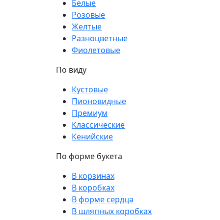
Белые
Розовые
Желтые
Разноцветные
Фиолетовые
По виду
Кустовые
Пионовидные
Премиум
Классические
Кенийские
По форме букета
В корзинах
В коробках
В форме сердца
В шляпных коробках