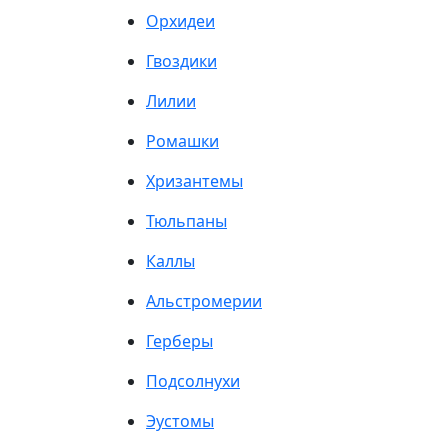
Орхидеи
Гвоздики
Лилии
Ромашки
Хризантемы
Тюльпаны
Каллы
Альстромерии
Герберы
Подсолнухи
Эустомы