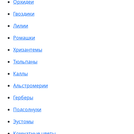
Орхидеи
Гвоздики
Лилии
Ромашки
Хризантемы
Тюльпаны
Каллы
Альстромерии
Герберы
Подсолнухи
Эустомы
Комнатные цветы