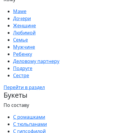
Маме
Дочери
Женщине
Любимой
Семье
Мужчине
Ребенку
Деловому партнеру
Подруге
Сестре
Перейти в раздел
Букеты
По составу
С ромашками
С тюльпанами
С гипсофилой