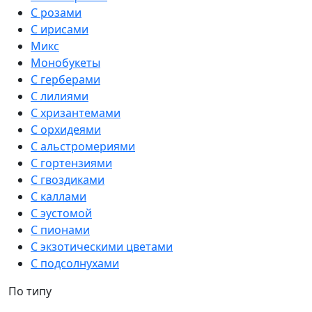
С розами
С ирисами
Микс
Монобукеты
С герберами
С лилиями
С хризантемами
С орхидеями
С альстромериями
С гортензиями
С гвоздиками
С каллами
С эустомой
С пионами
С экзотическими цветами
С подсолнухами
По типу