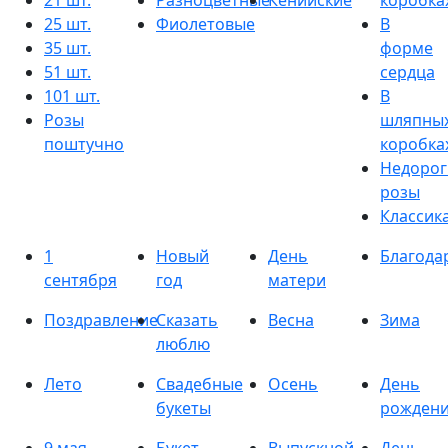
21 шт.
Разноцветные
Кенийские
коробка
25 шт.
Фиолетовые
В
35 шт.
форме
51 шт.
сердца
101 шт.
В
Розы
шляпны
поштучно
коробка
Недорог
розы
Классик
1
Новый
День
Благода
сентября
год
матери
Поздравление
Сказать
Весна
Зима
люблю
Лето
Свадебные
Осень
День
букеты
рожден