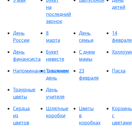
9 мая
Букет
Выпускной
День
на
детей
последний
звонок
День
8
День
14
России
марта
семьи
февраля
День
Букет
С днем
Хэллоуи
финансиста
невесте
мамы
Напоминание о важном
Татьянин
23
Пасха
день
февраля
Траурные
День
цветы
учителя
Сердца
Шляпные
Цветы
Корзин
из
коробки
в
с
цветов
коробках
цветами