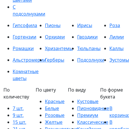
цветами
С
подсолнухами
Гипсофила
Пионы
Ирисы
Роза
Гортензии
Орхидеи
Гвоздики
Лилии
Ромашки
Хризантемы
Тюльпаны
Каллы
Альстромерии
Герберы
Подсолнухи
Эустомы
Комнатные
цветы
По
По цвету
По виду
По форме
количеству
букета
Красные
Кустовые
7 шт.
Белые
Пионовидные
В
9 шт.
Розовые
Премиум
корзина
15 шт.
Желтые
Классические
В