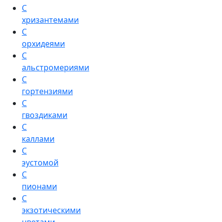
С
хризантемами
С
орхидеями
С
альстромериями
С
гортензиями
С
гвоздиками
С
каллами
С
эустомой
С
пионами
С
экзотическими