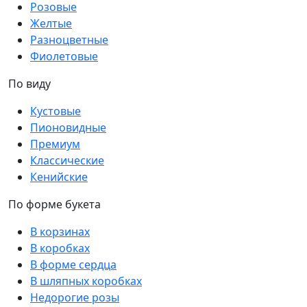
Розовые
Желтые
Разноцветные
Фиолетовые
По виду
Кустовые
Пионовидные
Премиум
Классические
Кенийские
По форме букета
В корзинах
В коробках
В форме сердца
В шляпных коробках
Недорогие розы