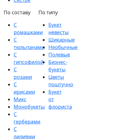
Сестре
По составу
По типу
С
Букет
ромашками
невесты
С
Шикарные
тюльпанами
Необычные
С
Полевые
гипсофилой
Бизнес-
С
букеты
розами
Цветы
С
поштучно
ирисами
Букет
Микс
от
Монобукеты
флориста
С
герберами
С
лилиями