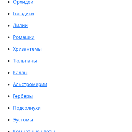
Орхидеи
Гвоздики
Лилии
Ромашки
Хризантемы
Тюльпаны
Каллы
Альстромерии
Герберы
Подсолнухи
Эустомы
Комнатные цветы