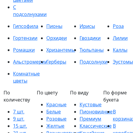
цветами
С
подсолнухами
Гипсофила
Пионы
Ирисы
Роза
Гортензии
Орхидеи
Гвоздики
Лилии
Ромашки
Хризантемы
Тюльпаны
Каллы
Альстромерии
Герберы
Подсолнухи
Эустомы
Комнатные
цветы
По
По цвету
По виду
По форме
количеству
букета
Красные
Кустовые
7 шт.
Белые
Пионовидные
В
9 шт.
Розовые
Премиум
корзина
15 шт.
Желтые
Классические
В