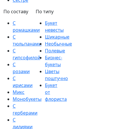
Сестре
По составу
По типу
С
Букет
ромашками
невесты
С
Шикарные
тюльпанами
Необычные
С
Полевые
гипсофилой
Бизнес-
С
букеты
розами
Цветы
С
поштучно
ирисами
Букет
Микс
от
Монобукеты
флориста
С
герберами
С
лилиями