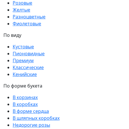
Розовые
Желтые
Разноцветные
Фиолетовые
По виду
Кустовые
Пионовидные
Премиум
Классические
Кенийские
По форме букета
В корзинах
В коробках
В форме сердца
В шляпных коробках
Недорогие розы