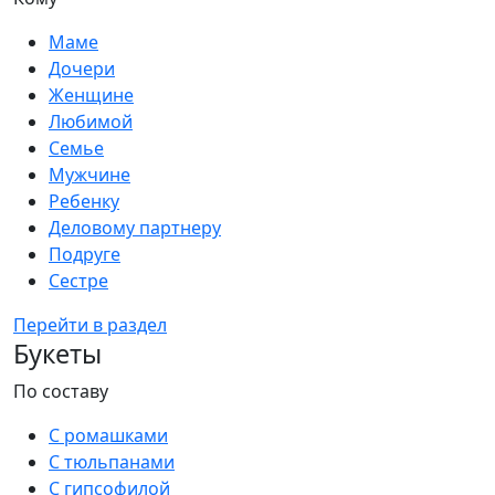
Маме
Дочери
Женщине
Любимой
Семье
Мужчине
Ребенку
Деловому партнеру
Подруге
Сестре
Перейти в раздел
Букеты
По составу
С ромашками
С тюльпанами
С гипсофилой