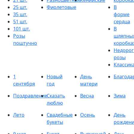
21 шт.
Разноцветные
Кенийские
коробка
25 шт.
Фиолетовые
В
35 шт.
форме
51 шт.
сердца
101 шт.
В
Розы
шляпны
поштучно
коробка
Недорог
розы
Классик
1
Новый
День
Благода
сентября
год
матери
Поздравление
Сказать
Весна
Зима
люблю
Лето
Свадебные
Осень
День
букеты
рожден