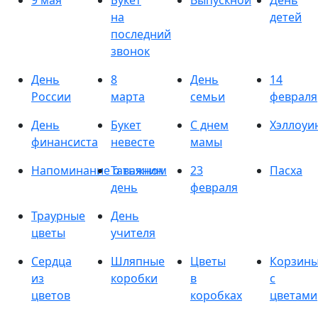
9 мая
Букет
Выпускной
День
на
детей
последний
звонок
День
8
День
14
России
марта
семьи
февраля
День
Букет
С днем
Хэллоуи
финансиста
невесте
мамы
Напоминание о важном
Татьянин
23
Пасха
день
февраля
Траурные
День
цветы
учителя
Сердца
Шляпные
Цветы
Корзин
из
коробки
в
с
цветов
коробках
цветами