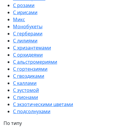
С розами
С ирисами
Микс
Монобукеты
С герберами
С лилиями
С хризантемами
С орхидеями
С альстромериями
С гортензиями
С гвоздиками
С каллами
С эустомой
С пионами
С экзотическими цветами
С подсолнухами
По типу