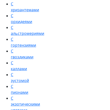
С
хризантемами
С
орхидеями
С
альстромериями
С
гортензиями
С
гвоздиками
С
каллами
С
эустомой
С
пионами
С
экзотическими