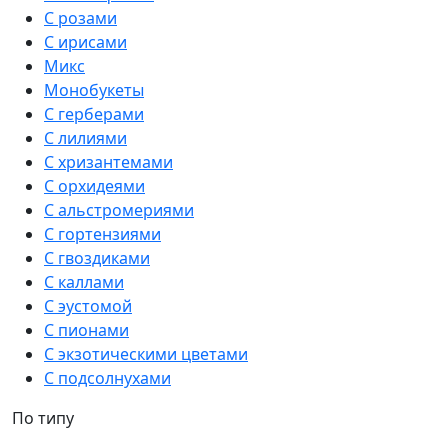
С розами
С ирисами
Микс
Монобукеты
С герберами
С лилиями
С хризантемами
С орхидеями
С альстромериями
С гортензиями
С гвоздиками
С каллами
С эустомой
С пионами
С экзотическими цветами
С подсолнухами
По типу