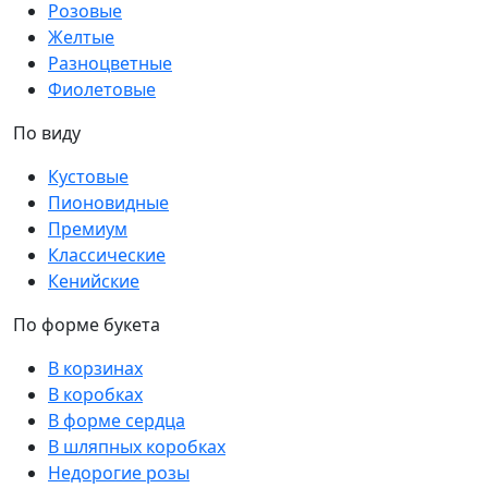
Розовые
Желтые
Разноцветные
Фиолетовые
По виду
Кустовые
Пионовидные
Премиум
Классические
Кенийские
По форме букета
В корзинах
В коробках
В форме сердца
В шляпных коробках
Недорогие розы