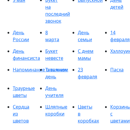
9 мая
Букет
Выпускной
День
на
детей
последний
звонок
День
8
День
14
России
марта
семьи
февраля
День
Букет
С днем
Хэллоуи
финансиста
невесте
мамы
Напоминание о важном
Татьянин
23
Пасха
день
февраля
Траурные
День
цветы
учителя
Сердца
Шляпные
Цветы
Корзин
из
коробки
в
с
цветов
коробках
цветами