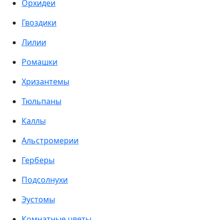
Орхидеи
Гвоздики
Лилии
Ромашки
Хризантемы
Тюльпаны
Каллы
Альстромерии
Герберы
Подсолнухи
Эустомы
Комнатные цветы