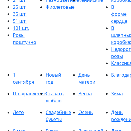
21 шт.
Разноцветные
Кенийские
коробка
25 шт.
Фиолетовые
В
35 шт.
форме
51 шт.
сердца
101 шт.
В
Розы
шляпны
поштучно
коробка
Недорог
розы
Классик
1
Новый
День
Благода
сентября
год
матери
Поздравление
Сказать
Весна
Зима
люблю
Лето
Свадебные
Осень
День
букеты
рожден