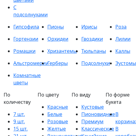
цветами
С
подсолнухами
Гипсофила
Пионы
Ирисы
Роза
Гортензии
Орхидеи
Гвоздики
Лилии
Ромашки
Хризантемы
Тюльпаны
Каллы
Альстромерии
Герберы
Подсолнухи
Эустомы
Комнатные
цветы
По
По цвету
По виду
По форме
количеству
букета
Красные
Кустовые
7 шт.
Белые
Пионовидные
В
9 шт.
Розовые
Премиум
корзина
15 шт.
Желтые
Классические
В