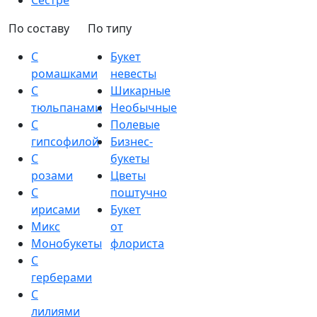
Сестре
По составу
По типу
С
Букет
ромашками
невесты
С
Шикарные
тюльпанами
Необычные
С
Полевые
гипсофилой
Бизнес-
С
букеты
розами
Цветы
С
поштучно
ирисами
Букет
Микс
от
Монобукеты
флориста
С
герберами
С
лилиями