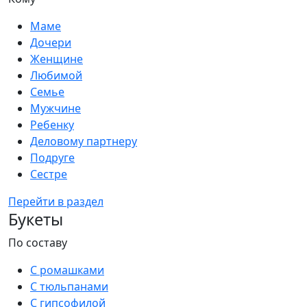
Маме
Дочери
Женщине
Любимой
Семье
Мужчине
Ребенку
Деловому партнеру
Подруге
Сестре
Перейти в раздел
Букеты
По составу
С ромашками
С тюльпанами
С гипсофилой