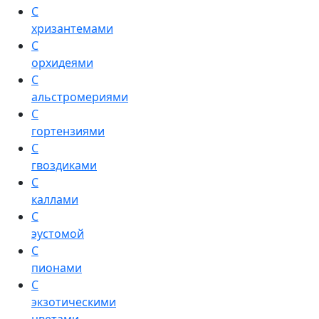
С
хризантемами
С
орхидеями
С
альстромериями
С
гортензиями
С
гвоздиками
С
каллами
С
эустомой
С
пионами
С
экзотическими