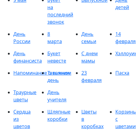
9 мая
Букет
Выпускной
День
на
детей
последний
звонок
День
8
День
14
России
марта
семьи
февраля
День
Букет
С днем
Хэллоуи
финансиста
невесте
мамы
Напоминание о важном
Татьянин
23
Пасха
день
февраля
Траурные
День
цветы
учителя
Сердца
Шляпные
Цветы
Корзин
из
коробки
в
с
цветов
коробках
цветами