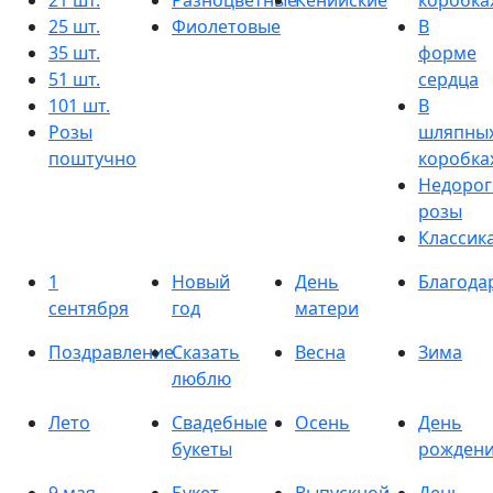
21 шт.
Разноцветные
Кенийские
коробка
25 шт.
Фиолетовые
В
35 шт.
форме
51 шт.
сердца
101 шт.
В
Розы
шляпны
поштучно
коробка
Недорог
розы
Классик
1
Новый
День
Благода
сентября
год
матери
Поздравление
Сказать
Весна
Зима
люблю
Лето
Свадебные
Осень
День
букеты
рожден