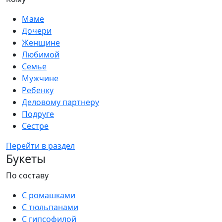
Маме
Дочери
Женщине
Любимой
Семье
Мужчине
Ребенку
Деловому партнеру
Подруге
Сестре
Перейти в раздел
Букеты
По составу
С ромашками
С тюльпанами
С гипсофилой