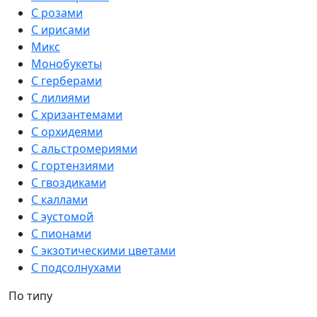
С розами
С ирисами
Микс
Монобукеты
С герберами
С лилиями
С хризантемами
С орхидеями
С альстромериями
С гортензиями
С гвоздиками
С каллами
С эустомой
С пионами
С экзотическими цветами
С подсолнухами
По типу