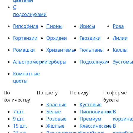
цветами
С
подсолнухами
Гипсофила
Пионы
Ирисы
Роза
Гортензии
Орхидеи
Гвоздики
Лилии
Ромашки
Хризантемы
Тюльпаны
Каллы
Альстромерии
Герберы
Подсолнухи
Эустомы
Комнатные
цветы
По
По цвету
По виду
По форме
количеству
букета
Красные
Кустовые
7 шт.
Белые
Пионовидные
В
9 шт.
Розовые
Премиум
корзина
15 шт.
Желтые
Классические
В