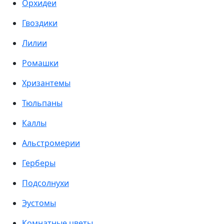
Орхидеи
Гвоздики
Лилии
Ромашки
Хризантемы
Тюльпаны
Каллы
Альстромерии
Герберы
Подсолнухи
Эустомы
Комнатные цветы