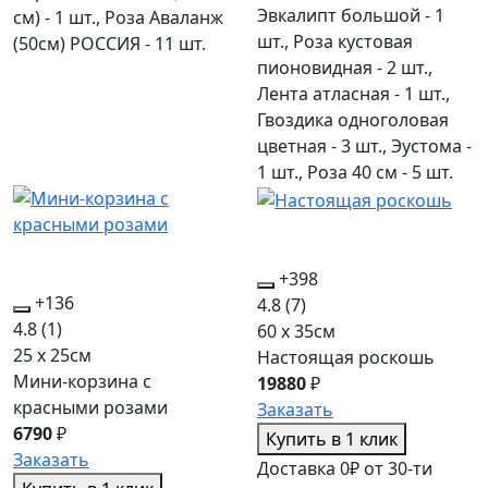
Эвкалипт большой - 1
см) - 1 шт., Роза Аваланж
шт., Роза кустовая
(50см) РОССИЯ - 11 шт.
пионовидная - 2 шт.,
Лента атласная - 1 шт.,
Гвоздика одноголовая
цветная - 3 шт., Эустома -
1 шт., Роза 40 см - 5 шт.
+398
+136
4.8
(7)
4.8
(1)
60 x 35см
25 x 25см
Настоящая роскошь
Мини-корзина с
19880
₽
красными розами
Заказать
6790
₽
Купить в 1 клик
Заказать
Доставка 0₽ от 30-ти