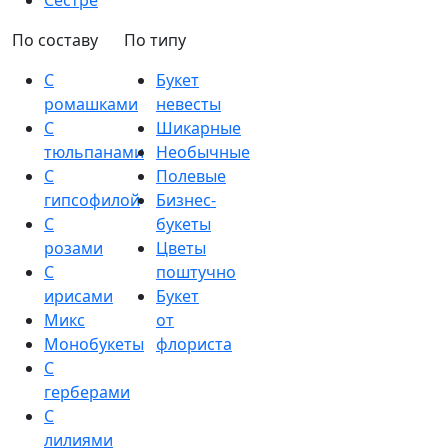
Сестре
По составу
По типу
С
Букет
ромашками
невесты
С
Шикарные
тюльпанами
Необычные
С
Полевые
гипсофилой
Бизнес-
С
букеты
розами
Цветы
С
поштучно
ирисами
Букет
Микс
от
Монобукеты
флориста
С
герберами
С
лилиями