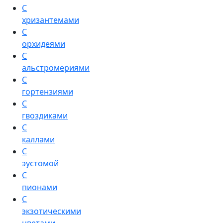
С
хризантемами
С
орхидеями
С
альстромериями
С
гортензиями
С
гвоздиками
С
каллами
С
эустомой
С
пионами
С
экзотическими