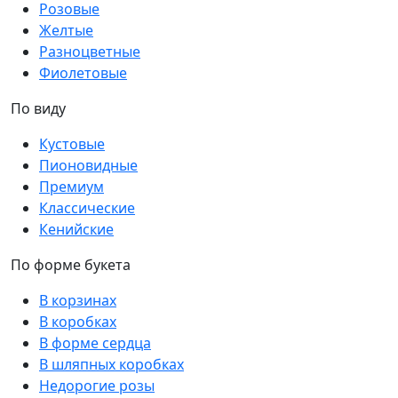
Розовые
Желтые
Разноцветные
Фиолетовые
По виду
Кустовые
Пионовидные
Премиум
Классические
Кенийские
По форме букета
В корзинах
В коробках
В форме сердца
В шляпных коробках
Недорогие розы