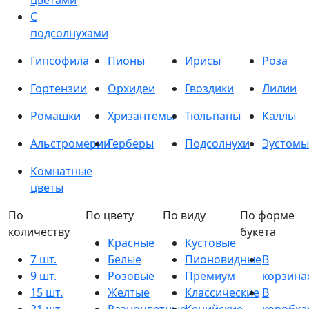
цветами
С
подсолнухами
Гипсофила
Пионы
Ирисы
Роза
Гортензии
Орхидеи
Гвоздики
Лилии
Ромашки
Хризантемы
Тюльпаны
Каллы
Альстромерии
Герберы
Подсолнухи
Эустомы
Комнатные
цветы
По
По цвету
По виду
По форме
количеству
букета
Красные
Кустовые
7 шт.
Белые
Пионовидные
В
9 шт.
Розовые
Премиум
корзина
15 шт.
Желтые
Классические
В