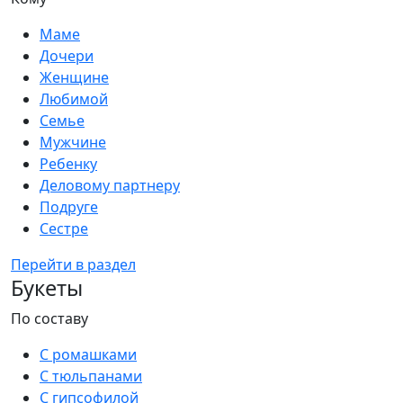
Маме
Дочери
Женщине
Любимой
Семье
Мужчине
Ребенку
Деловому партнеру
Подруге
Сестре
Перейти в раздел
Букеты
По составу
С ромашками
С тюльпанами
С гипсофилой