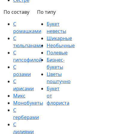
Сестре
По составу
По типу
С
Букет
ромашками
невесты
С
Шикарные
тюльпанами
Необычные
С
Полевые
гипсофилой
Бизнес-
С
букеты
розами
Цветы
С
поштучно
ирисами
Букет
Микс
от
Монобукеты
флориста
С
герберами
С
лилиями