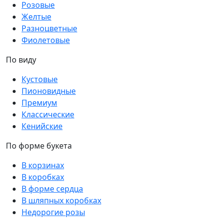
Розовые
Желтые
Разноцветные
Фиолетовые
По виду
Кустовые
Пионовидные
Премиум
Классические
Кенийские
По форме букета
В корзинах
В коробках
В форме сердца
В шляпных коробках
Недорогие розы