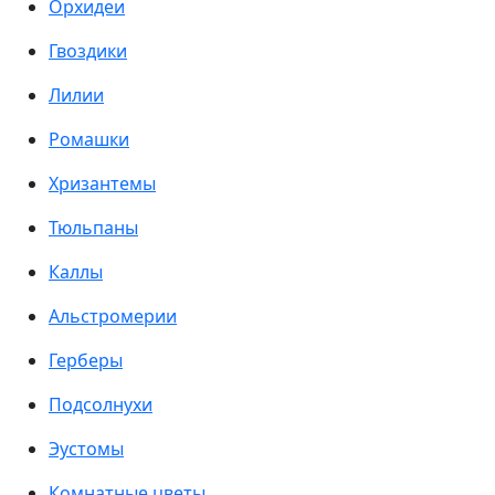
Орхидеи
Гвоздики
Лилии
Ромашки
Хризантемы
Тюльпаны
Каллы
Альстромерии
Герберы
Подсолнухи
Эустомы
Комнатные цветы