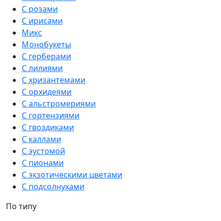
С розами
С ирисами
Микс
Монобукеты
С герберами
С лилиями
С хризантемами
С орхидеями
С альстромериями
С гортензиями
С гвоздиками
С каллами
С эустомой
С пионами
С экзотическими цветами
С подсолнухами
По типу