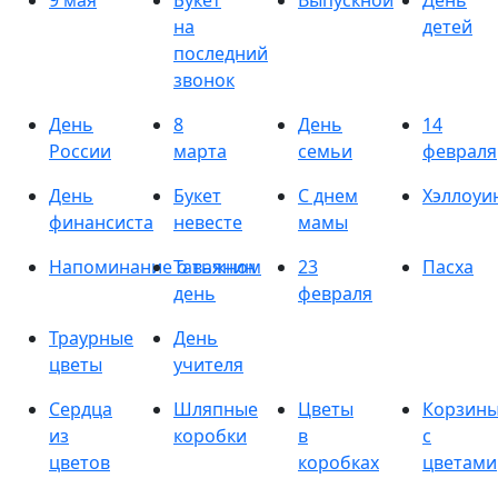
9 мая
Букет
Выпускной
День
на
детей
последний
звонок
День
8
День
14
России
марта
семьи
февраля
День
Букет
С днем
Хэллоуи
финансиста
невесте
мамы
Напоминание о важном
Татьянин
23
Пасха
день
февраля
Траурные
День
цветы
учителя
Сердца
Шляпные
Цветы
Корзин
из
коробки
в
с
цветов
коробках
цветами