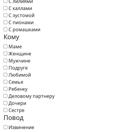
С лилиями
С каллами
С эустомой
С пионами
С ромашками
Кому
Маме
Женщине
Мужчине
Подруге
Любимой
Семье
Ребенку
Деловому партнеру
Дочери
Сестре
Повод
Извинение