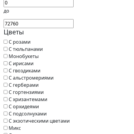
до
Цветы
С розами
С тюльпанами
Монобукеты
С ирисами
С гвоздиками
С альстромериями
С герберами
С гортензиями
С хризантемами
С орхидеями
С подсолнухами
С экзотическими цветами
Микс