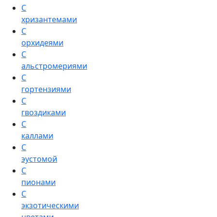
С
хризантемами
С
орхидеями
С
альстромериями
С
гортензиями
С
гвоздиками
С
каллами
С
эустомой
С
пионами
С
экзотическими