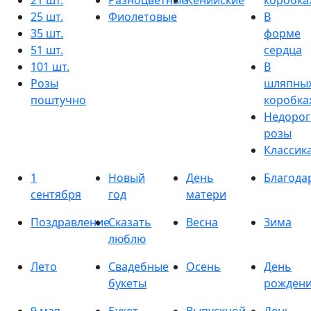
21 шт.
Разноцветные
Кенийские
коробка
25 шт.
Фиолетовые
В
35 шт.
форме
51 шт.
сердца
101 шт.
В
Розы
шляпны
поштучно
коробка
Недорог
розы
Классик
1
Новый
День
Благода
сентября
год
матери
Поздравление
Сказать
Весна
Зима
люблю
Лето
Свадебные
Осень
День
букеты
рожден