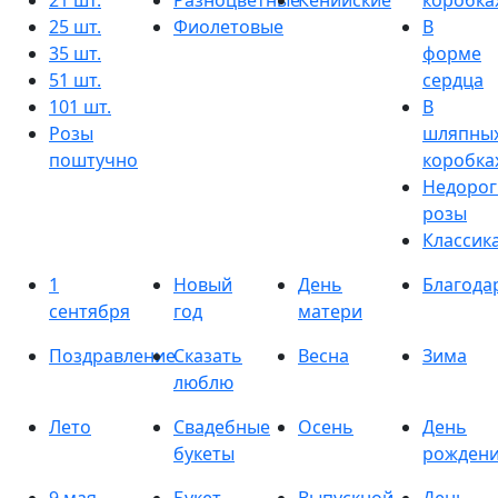
21 шт.
Разноцветные
Кенийские
коробка
25 шт.
Фиолетовые
В
35 шт.
форме
51 шт.
сердца
101 шт.
В
Розы
шляпны
поштучно
коробка
Недорог
розы
Классик
1
Новый
День
Благода
сентября
год
матери
Поздравление
Сказать
Весна
Зима
люблю
Лето
Свадебные
Осень
День
букеты
рожден