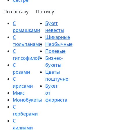
Сестре
По составу
По типу
С
Букет
ромашками
невесты
С
Шикарные
тюльпанами
Необычные
С
Полевые
гипсофилой
Бизнес-
С
букеты
розами
Цветы
С
поштучно
ирисами
Букет
Микс
от
Монобукеты
флориста
С
герберами
С
лилиями