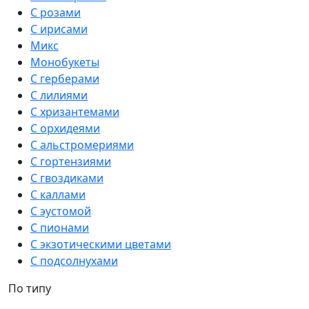
С розами
С ирисами
Микс
Монобукеты
С герберами
С лилиями
С хризантемами
С орхидеями
С альстромериями
С гортензиями
С гвоздиками
С каллами
С эустомой
С пионами
С экзотическими цветами
С подсолнухами
По типу