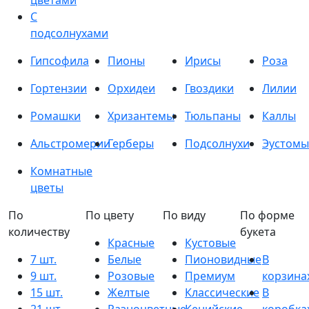
цветами
С
подсолнухами
Гипсофила
Пионы
Ирисы
Роза
Гортензии
Орхидеи
Гвоздики
Лилии
Ромашки
Хризантемы
Тюльпаны
Каллы
Альстромерии
Герберы
Подсолнухи
Эустомы
Комнатные
цветы
По
По цвету
По виду
По форме
количеству
букета
Красные
Кустовые
7 шт.
Белые
Пионовидные
В
9 шт.
Розовые
Премиум
корзина
15 шт.
Желтые
Классические
В