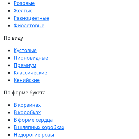
Розовые
Желтые
Разноцветные
Фиолетовые
По виду
Кустовые
Пионовидные
Премиум
Классические
Кенийские
По форме букета
В корзинах
В коробках
В форме сердца
В шляпных коробках
Недорогие розы