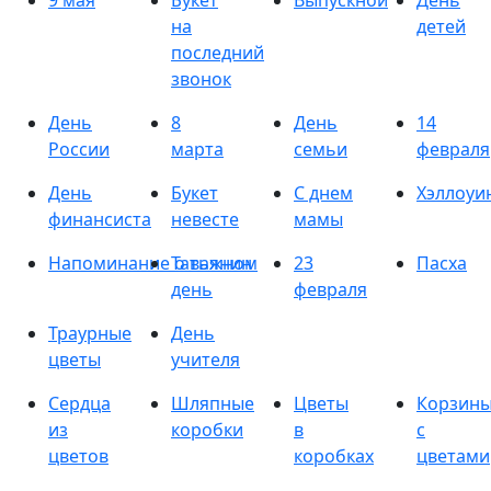
9 мая
Букет
Выпускной
День
на
детей
последний
звонок
День
8
День
14
России
марта
семьи
февраля
День
Букет
С днем
Хэллоуи
финансиста
невесте
мамы
Напоминание о важном
Татьянин
23
Пасха
день
февраля
Траурные
День
цветы
учителя
Сердца
Шляпные
Цветы
Корзин
из
коробки
в
с
цветов
коробках
цветами