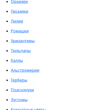
Орхидеи
Гвоздики
Лилии
Ромашки
Хризантемы
Тюльпаны
Каллы
Альстромерии
Герберы
Подсолнухи
Эустомы
Комнатные цветы