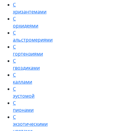
С
хризантемами
С
орхидеями
С
альстромериями
С
гортензиями
С
гвоздиками
С
каллами
С
эустомой
С
пионами
С
экзотическими