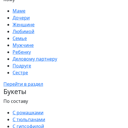
Маме
Дочери
Женщине
Любимой
Семье
Мужчине
Ребенку
Деловому партнеру
Подруге
Сестре
Перейти в раздел
Букеты
По составу
С ромашками
С тюльпанами
С гипсофилой