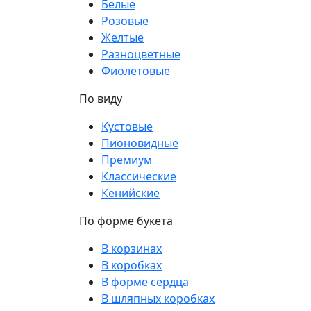
Белые
Розовые
Желтые
Разноцветные
Фиолетовые
По виду
Кустовые
Пионовидные
Премиум
Классические
Кенийские
По форме букета
В корзинах
В коробках
В форме сердца
В шляпных коробках