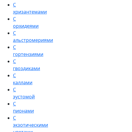
С
хризантемами
С
орхидеями
С
альстромериями
С
гортензиями
С
гвоздиками
С
каллами
С
эустомой
С
пионами
С
экзотическими