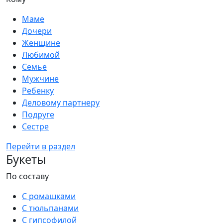
Маме
Дочери
Женщине
Любимой
Семье
Мужчине
Ребенку
Деловому партнеру
Подруге
Сестре
Перейти в раздел
Букеты
По составу
С ромашками
С тюльпанами
С гипсофилой