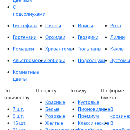
цветами
С
подсолнухами
Гипсофила
Пионы
Ирисы
Роза
Гортензии
Орхидеи
Гвоздики
Лилии
Ромашки
Хризантемы
Тюльпаны
Каллы
Альстромерии
Герберы
Подсолнухи
Эустомы
Комнатные
цветы
По
По цвету
По виду
По форме
количеству
букета
Красные
Кустовые
7 шт.
Белые
Пионовидные
В
9 шт.
Розовые
Премиум
корзина
15 шт.
Желтые
Классические
В