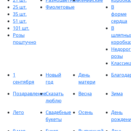
21 шт.
Разноцветные
Кенийские
коробка
25 шт.
Фиолетовые
В
35 шт.
форме
51 шт.
сердца
101 шт.
В
Розы
шляпны
поштучно
коробка
Недорог
розы
Классик
1
Новый
День
Благода
сентября
год
матери
Поздравление
Сказать
Весна
Зима
люблю
Лето
Свадебные
Осень
День
букеты
рожден