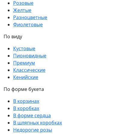
Розовые
Желтые
Разноцветные
Фиолетовые
По виду
Кустовые
Пионовидные
Премиум
Классические
Кенийские
По форме букета
В корзинах
В коробках
В форме сердца
В шляпных коробках
Недорогие розы