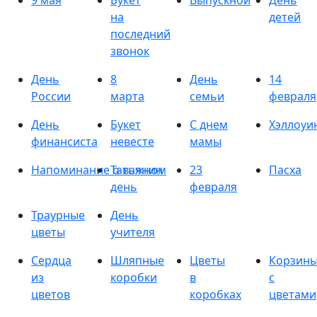
9 мая
Букет
Выпускной
День
на
детей
последний
звонок
День
8
День
14
России
марта
семьи
февраля
День
Букет
С днем
Хэллоуи
финансиста
невесте
мамы
Напоминание о важном
Татьянин
23
Пасха
день
февраля
Траурные
День
цветы
учителя
Сердца
Шляпные
Цветы
Корзин
из
коробки
в
с
цветов
коробках
цветами