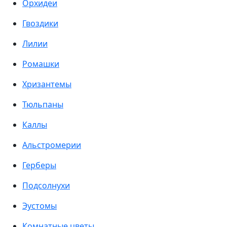
Орхидеи
Гвоздики
Лилии
Ромашки
Хризантемы
Тюльпаны
Каллы
Альстромерии
Герберы
Подсолнухи
Эустомы
Комнатные цветы