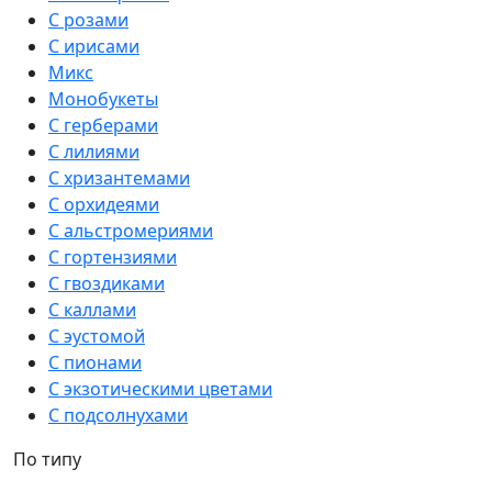
С розами
С ирисами
Микс
Монобукеты
С герберами
С лилиями
С хризантемами
С орхидеями
С альстромериями
С гортензиями
С гвоздиками
С каллами
С эустомой
С пионами
С экзотическими цветами
С подсолнухами
По типу