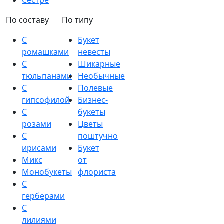
Сестре
По составу
По типу
С
Букет
ромашками
невесты
С
Шикарные
тюльпанами
Необычные
С
Полевые
гипсофилой
Бизнес-
С
букеты
розами
Цветы
С
поштучно
ирисами
Букет
Микс
от
Монобукеты
флориста
С
герберами
С
лилиями