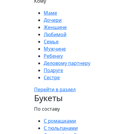
Кому
Маме
Дочери
Женщине
Любимой
Семье
Мужчине
Ребенку
Деловому партнеру
Подруге
Сестре
Перейти в раздел
Букеты
По составу
С ромашками
С тюльпанами