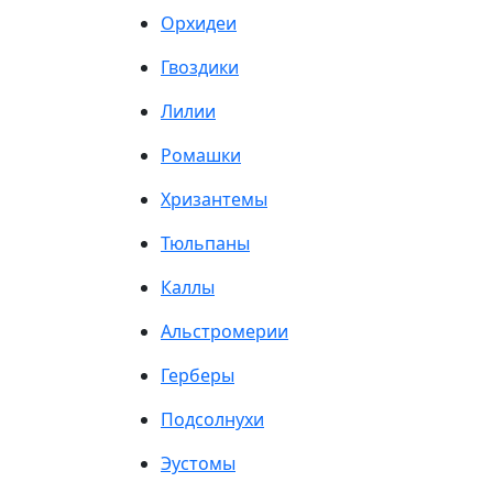
Орхидеи
Гвоздики
Лилии
Ромашки
Хризантемы
Тюльпаны
Каллы
Альстромерии
Герберы
Подсолнухи
Эустомы