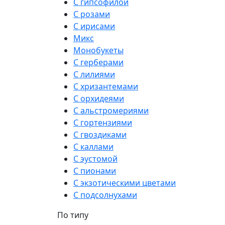
С гипсофилой
С розами
С ирисами
Микс
Монобукеты
С герберами
С лилиями
С хризантемами
С орхидеями
С альстромериями
С гортензиями
С гвоздиками
С каллами
С эустомой
С пионами
С экзотическими цветами
С подсолнухами
По типу