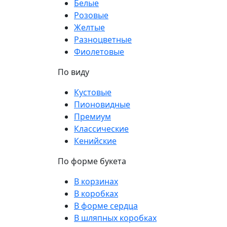
Белые
Розовые
Желтые
Разноцветные
Фиолетовые
По виду
Кустовые
Пионовидные
Премиум
Классические
Кенийские
По форме букета
В корзинах
В коробках
В форме сердца
В шляпных коробках