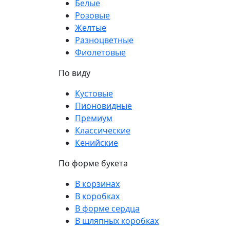
Белые
Розовые
Желтые
Разноцветные
Фиолетовые
По виду
Кустовые
Пионовидные
Премиум
Классические
Кенийские
По форме букета
В корзинах
В коробках
В форме сердца
В шляпных коробках