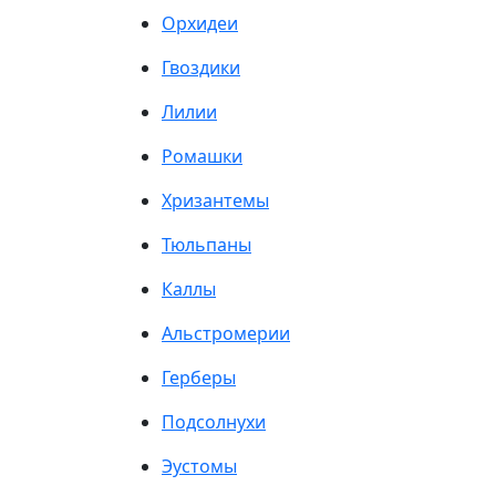
Орхидеи
Гвоздики
Лилии
Ромашки
Хризантемы
Тюльпаны
Каллы
Альстромерии
Герберы
Подсолнухи
Эустомы