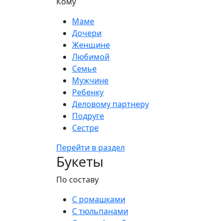
Кому
Маме
Дочери
Женщине
Любимой
Семье
Мужчине
Ребенку
Деловому партнеру
Подруге
Сестре
Перейти в раздел
Букеты
По составу
С ромашками
С тюльпанами