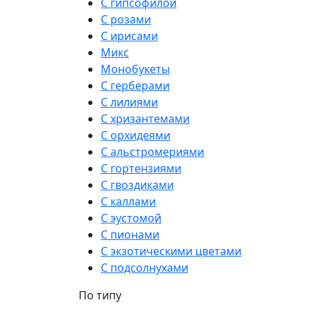
С гипсофилой
С розами
С ирисами
Микс
Монобукеты
С герберами
С лилиями
С хризантемами
С орхидеями
С альстромериями
С гортензиями
С гвоздиками
С каллами
С эустомой
С пионами
С экзотическими цветами
С подсолнухами
По типу