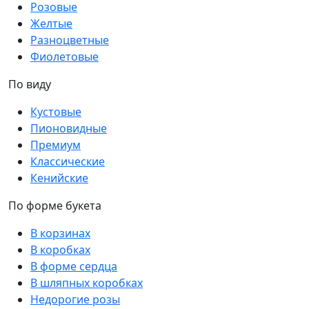
Розовые
Желтые
Разноцветные
Фиолетовые
По виду
Кустовые
Пионовидные
Премиум
Классические
Кенийские
По форме букета
В корзинах
В коробках
В форме сердца
В шляпных коробках
Недорогие розы