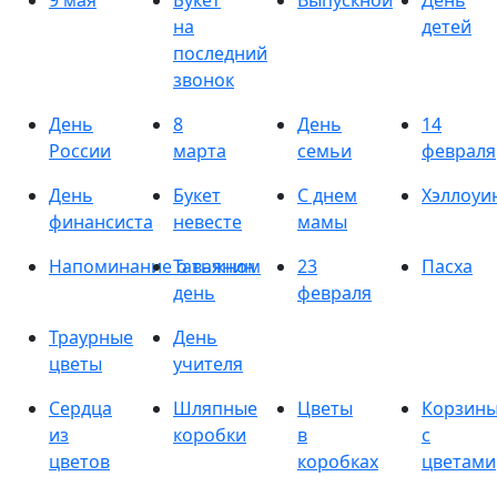
9 мая
Букет
Выпускной
День
на
детей
последний
звонок
День
8
День
14
России
марта
семьи
февраля
День
Букет
С днем
Хэллоуи
финансиста
невесте
мамы
Напоминание о важном
Татьянин
23
Пасха
день
февраля
Траурные
День
цветы
учителя
Сердца
Шляпные
Цветы
Корзин
из
коробки
в
с
цветов
коробках
цветами