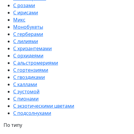
С розами
С ирисами
Микс
Монобукеты
С герберами
С лилиями
С хризантемами
С орхидеями
С альстромериями
С гортензиями
С гвоздиками
С каллами
С эустомой
С пионами
С экзотическими цветами
С подсолнухами
По типу