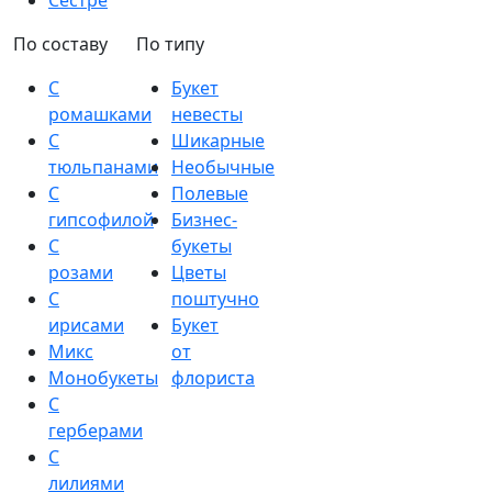
Сестре
По составу
По типу
С
Букет
ромашками
невесты
С
Шикарные
тюльпанами
Необычные
С
Полевые
гипсофилой
Бизнес-
С
букеты
розами
Цветы
С
поштучно
ирисами
Букет
Микс
от
Монобукеты
флориста
С
герберами
С
лилиями