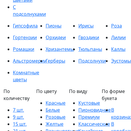
цветами
С
подсолнухами
Гипсофила
Пионы
Ирисы
Роза
Гортензии
Орхидеи
Гвоздики
Лилии
Ромашки
Хризантемы
Тюльпаны
Каллы
Альстромерии
Герберы
Подсолнухи
Эустомы
Комнатные
цветы
По
По цвету
По виду
По форме
количеству
букета
Красные
Кустовые
7 шт.
Белые
Пионовидные
В
9 шт.
Розовые
Премиум
корзина
15 шт.
Желтые
Классические
В