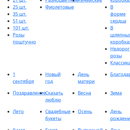
21 шт.
Разноцветные
Кенийские
коробка
25 шт.
Фиолетовые
В
35 шт.
форме
51 шт.
сердца
101 шт.
В
Розы
шляпны
поштучно
коробка
Недорог
розы
Классик
1
Новый
День
Благода
сентября
год
матери
Поздравление
Сказать
Весна
Зима
люблю
Лето
Свадебные
Осень
День
букеты
рожден