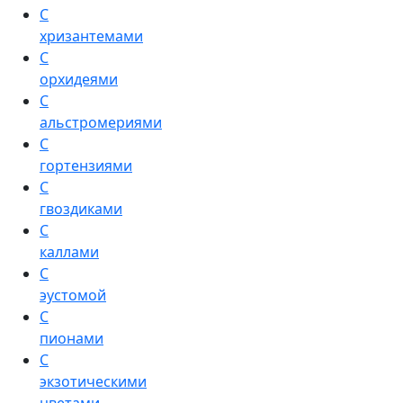
С
хризантемами
С
орхидеями
С
альстромериями
С
гортензиями
С
гвоздиками
С
каллами
С
эустомой
С
пионами
С
экзотическими