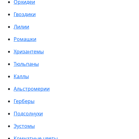
Орхидеи
Гвоздики
Лилии
Ромашки
Хризантемы
Тюльпаны
Каллы
Альстромерии
Герберы
Подсолнухи
Эустомы
Комнатные цветы