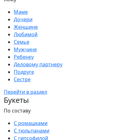
Маме
Дочери
Женщине
Любимой
Семье
Мужчине
Ребенку
Деловому партнеру
Подруге
Сестре
Перейти в раздел
Букеты
По составу
С ромашками
С тюльпанами
С гипсофилой