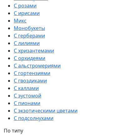
С розами
С ирисами
Микс
Монобукеты
С герберами
С лилиями
С хризантемами
С орхидеями
С альстромериями
С гортензиями
С гвоздиками
С каллами
С эустомой
С пионами
С экзотическими цветами
С подсолнухами
По типу