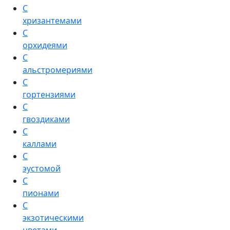
С
хризантемами
С
орхидеями
С
альстромериями
С
гортензиями
С
гвоздиками
С
каллами
С
эустомой
С
пионами
С
экзотическими