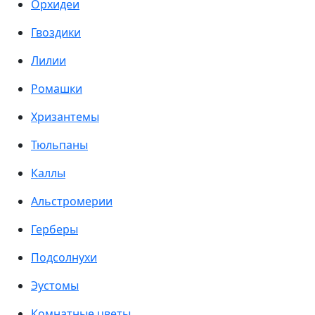
Орхидеи
Гвоздики
Лилии
Ромашки
Хризантемы
Тюльпаны
Каллы
Альстромерии
Герберы
Подсолнухи
Эустомы
Комнатные цветы