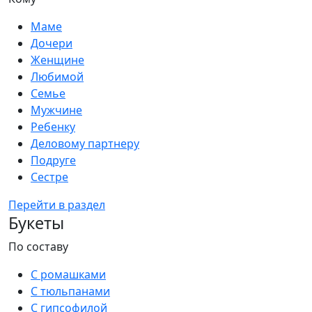
Маме
Дочери
Женщине
Любимой
Семье
Мужчине
Ребенку
Деловому партнеру
Подруге
Сестре
Перейти в раздел
Букеты
По составу
С ромашками
С тюльпанами
С гипсофилой