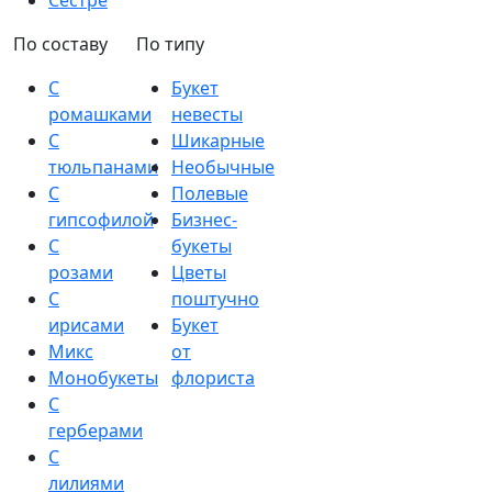
Сестре
По составу
По типу
С
Букет
ромашками
невесты
С
Шикарные
тюльпанами
Необычные
С
Полевые
гипсофилой
Бизнес-
С
букеты
розами
Цветы
С
поштучно
ирисами
Букет
Микс
от
Монобукеты
флориста
С
герберами
С
лилиями