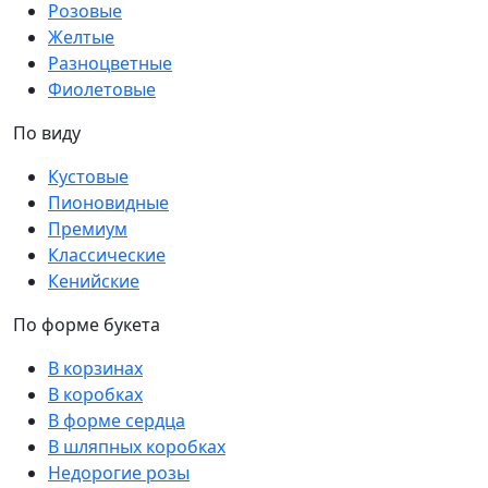
Розовые
Желтые
Разноцветные
Фиолетовые
По виду
Кустовые
Пионовидные
Премиум
Классические
Кенийские
По форме букета
В корзинах
В коробках
В форме сердца
В шляпных коробках
Недорогие розы