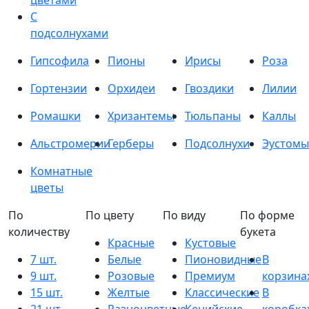
цветами
С
подсолнухами
Гипсофила
Пионы
Ирисы
Роза
Гортензии
Орхидеи
Гвоздики
Лилии
Ромашки
Хризантемы
Тюльпаны
Каллы
Альстромерии
Герберы
Подсолнухи
Эустомы
Комнатные
цветы
По
По цвету
По виду
По форме
количеству
букета
Красные
Кустовые
7 шт.
Белые
Пионовидные
В
9 шт.
Розовые
Премиум
корзина
15 шт.
Желтые
Классические
В