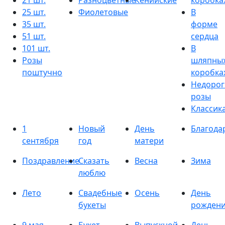
21 шт.
Разноцветные
Кенийские
коробка
25 шт.
Фиолетовые
В
35 шт.
форме
51 шт.
сердца
101 шт.
В
Розы
шляпны
поштучно
коробка
Недорог
розы
Классик
1
Новый
День
Благода
сентября
год
матери
Поздравление
Сказать
Весна
Зима
люблю
Лето
Свадебные
Осень
День
букеты
рожден