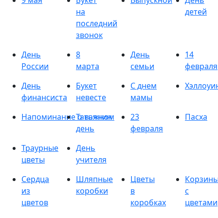
9 мая
Букет
Выпускной
День
на
детей
последний
звонок
День
8
День
14
России
марта
семьи
февраля
День
Букет
С днем
Хэллоуи
финансиста
невесте
мамы
Напоминание о важном
Татьянин
23
Пасха
день
февраля
Траурные
День
цветы
учителя
Сердца
Шляпные
Цветы
Корзин
из
коробки
в
с
цветов
коробках
цветами