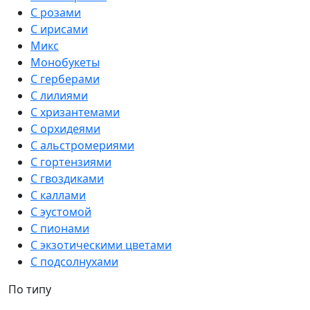
С розами
С ирисами
Микс
Монобукеты
С герберами
С лилиями
С хризантемами
С орхидеями
С альстромериями
С гортензиями
С гвоздиками
С каллами
С эустомой
С пионами
С экзотическими цветами
С подсолнухами
По типу