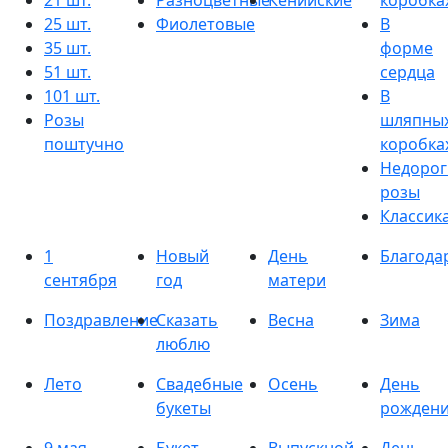
21 шт.
Разноцветные
Кенийские
коробка
25 шт.
Фиолетовые
В
35 шт.
форме
51 шт.
сердца
101 шт.
В
Розы
шляпны
поштучно
коробка
Недорог
розы
Классик
1
Новый
День
Благода
сентября
год
матери
Поздравление
Сказать
Весна
Зима
люблю
Лето
Свадебные
Осень
День
букеты
рожден