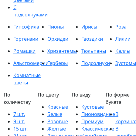
цветами
С
подсолнухами
Гипсофила
Пионы
Ирисы
Роза
Гортензии
Орхидеи
Гвоздики
Лилии
Ромашки
Хризантемы
Тюльпаны
Каллы
Альстромерии
Герберы
Подсолнухи
Эустомы
Комнатные
цветы
По
По цвету
По виду
По форме
количеству
букета
Красные
Кустовые
7 шт.
Белые
Пионовидные
В
9 шт.
Розовые
Премиум
корзина
15 шт.
Желтые
Классические
В