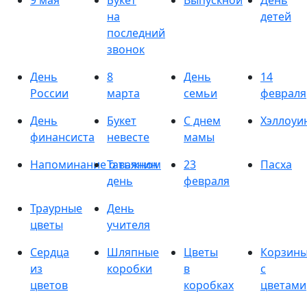
9 мая
Букет
Выпускной
День
на
детей
последний
звонок
День
8
День
14
России
марта
семьи
февраля
День
Букет
С днем
Хэллоуи
финансиста
невесте
мамы
Напоминание о важном
Татьянин
23
Пасха
день
февраля
Траурные
День
цветы
учителя
Сердца
Шляпные
Цветы
Корзин
из
коробки
в
с
цветов
коробках
цветами