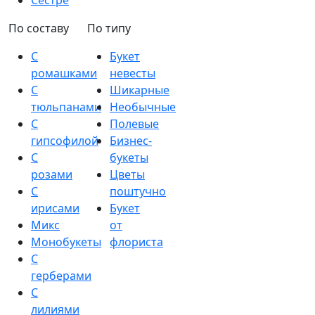
Сестре
По составу
По типу
С
Букет
ромашками
невесты
С
Шикарные
тюльпанами
Необычные
С
Полевые
гипсофилой
Бизнес-
С
букеты
розами
Цветы
С
поштучно
ирисами
Букет
Микс
от
Монобукеты
флориста
С
герберами
С
лилиями