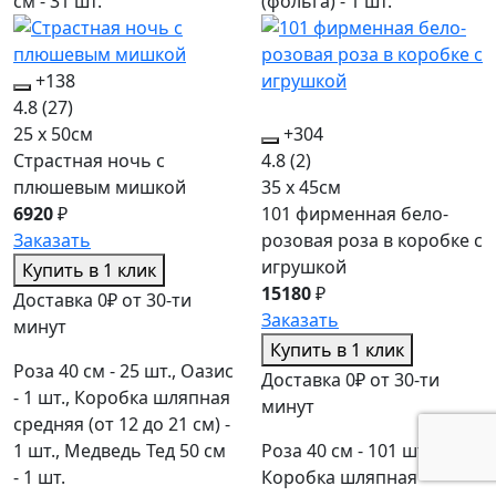
см - 31 шт.
(фольга) - 1 шт.
+138
4.8
(27)
25 x 50см
+304
Страстная ночь с
4.8
(2)
плюшевым мишкой
35 x 45см
6920
₽
101 фирменная бело-
Заказать
розовая роза в коробке c
игрушкой
Купить в 1 клик
15180
₽
Доставка 0₽ от 30-ти
Заказать
минут
Купить в 1 клик
Роза 40 см - 25 шт., Оазис
Доставка 0₽ от 30-ти
- 1 шт., Коробка шляпная
минут
средняя (от 12 до 21 см) -
1 шт., Медведь Тед 50 см
Роза 40 см - 101 шт.,
- 1 шт.
Коробка шляпная