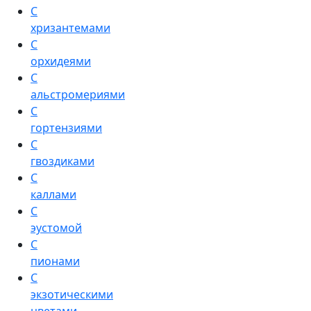
С
хризантемами
С
орхидеями
С
альстромериями
С
гортензиями
С
гвоздиками
С
каллами
С
эустомой
С
пионами
С
экзотическими