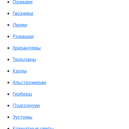
Орхидеи
Гвоздики
Лилии
Ромашки
Хризантемы
Тюльпаны
Каллы
Альстромерии
Герберы
Подсолнухи
Эустомы
Комнатные цветы