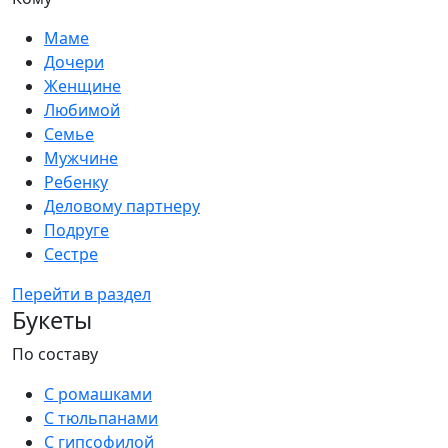
Маме
Дочери
Женщине
Любимой
Семье
Мужчине
Ребенку
Деловому партнеру
Подруге
Сестре
Перейти в раздел
Букеты
По составу
С ромашками
С тюльпанами
С гипсофилой