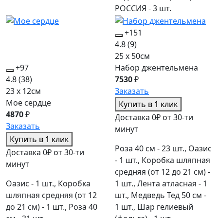
РОССИЯ - 3 шт.
+151
4.8
(9)
25 x 50см
+97
Набор джентельмена
4.8
(38)
7530
₽
23 x 12см
Заказать
Мое сердце
Купить в 1 клик
4870
₽
Доставка 0₽ от 30-ти
Заказать
минут
Купить в 1 клик
Роза 40 см - 23 шт., Оазис
Доставка 0₽ от 30-ти
- 1 шт., Коробка шляпная
минут
средняя (от 12 до 21 см) -
Оазис - 1 шт., Коробка
1 шт., Лента атласная - 1
шляпная средняя (от 12
шт., Медведь Тед 50 см -
до 21 см) - 1 шт., Роза 40
1 шт., Шар гелиевый