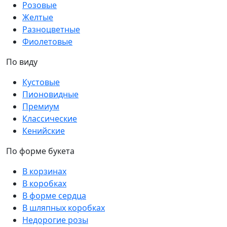
Розовые
Желтые
Разноцветные
Фиолетовые
По виду
Кустовые
Пионовидные
Премиум
Классические
Кенийские
По форме букета
В корзинах
В коробках
В форме сердца
В шляпных коробках
Недорогие розы