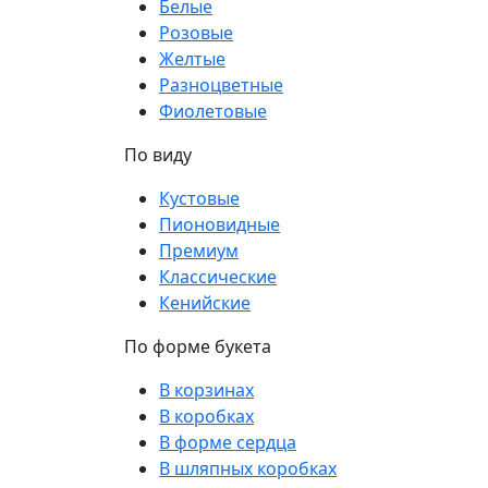
Белые
Розовые
Желтые
Разноцветные
Фиолетовые
По виду
Кустовые
Пионовидные
Премиум
Классические
Кенийские
По форме букета
В корзинах
В коробках
В форме сердца
В шляпных коробках