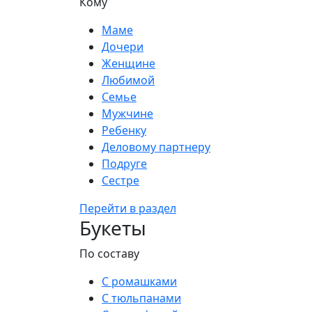
Кому
Маме
Дочери
Женщине
Любимой
Семье
Мужчине
Ребенку
Деловому партнеру
Подруге
Сестре
Перейти в раздел
Букеты
По составу
С ромашками
С тюльпанами