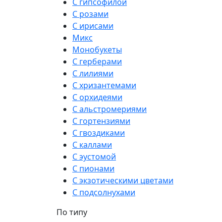
С гипсофилой
С розами
С ирисами
Микс
Монобукеты
С герберами
С лилиями
С хризантемами
С орхидеями
С альстромериями
С гортензиями
С гвоздиками
С каллами
С эустомой
С пионами
С экзотическими цветами
С подсолнухами
По типу