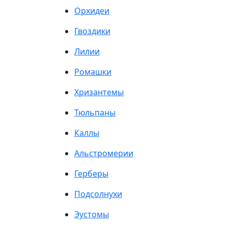
Орхидеи
Гвоздики
Лилии
Ромашки
Хризантемы
Тюльпаны
Каллы
Альстромерии
Герберы
Подсолнухи
Эустомы