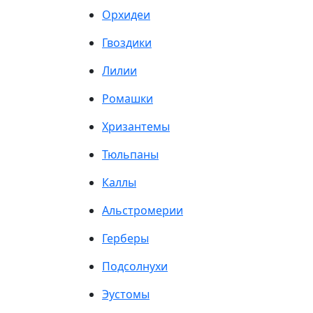
Орхидеи
Гвоздики
Лилии
Ромашки
Хризантемы
Тюльпаны
Каллы
Альстромерии
Герберы
Подсолнухи
Эустомы