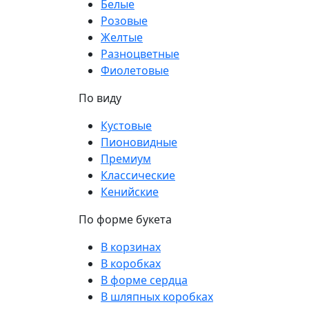
Белые
Розовые
Желтые
Разноцветные
Фиолетовые
По виду
Кустовые
Пионовидные
Премиум
Классические
Кенийские
По форме букета
В корзинах
В коробках
В форме сердца
В шляпных коробках