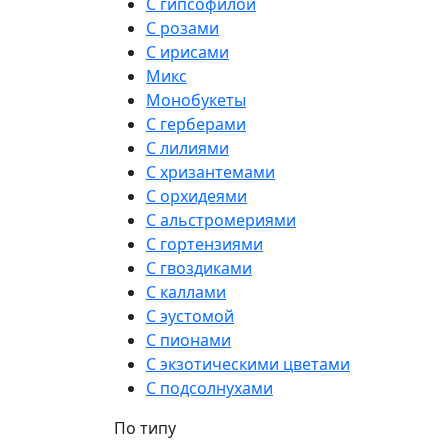
С гипсофилой
С розами
С ирисами
Микс
Монобукеты
С герберами
С лилиями
С хризантемами
С орхидеями
С альстромериями
С гортензиями
С гвоздиками
С каллами
С эустомой
С пионами
С экзотическими цветами
С подсолнухами
По типу