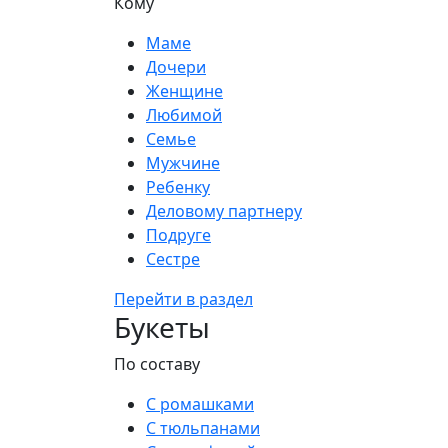
Кому
Маме
Дочери
Женщине
Любимой
Семье
Мужчине
Ребенку
Деловому партнеру
Подруге
Сестре
Перейти в раздел
Букеты
По составу
С ромашками
С тюльпанами