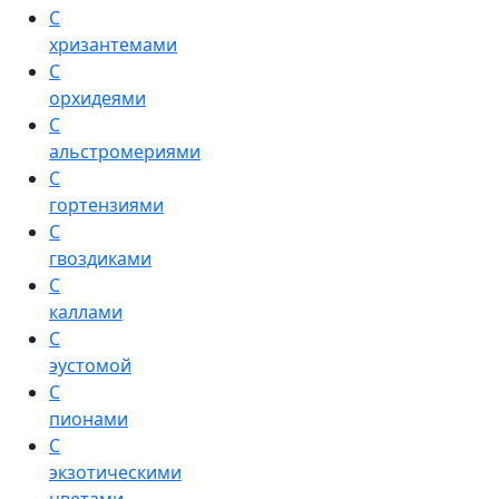
С
хризантемами
С
орхидеями
С
альстромериями
С
гортензиями
С
гвоздиками
С
каллами
С
эустомой
С
пионами
С
экзотическими