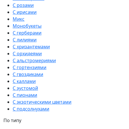
С розами
С ирисами
Микс
Монобукеты
С герберами
С лилиями
С хризантемами
С орхидеями
С альстромериями
С гортензиями
С гвоздиками
С каллами
С эустомой
С пионами
С экзотическими цветами
С подсолнухами
По типу