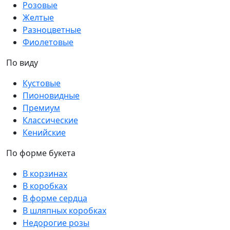
Розовые
Желтые
Разноцветные
Фиолетовые
По виду
Кустовые
Пионовидные
Премиум
Классические
Кенийские
По форме букета
В корзинах
В коробках
В форме сердца
В шляпных коробках
Недорогие розы