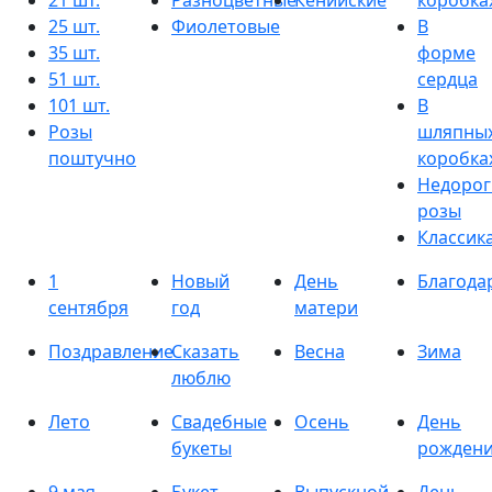
21 шт.
Разноцветные
Кенийские
коробка
25 шт.
Фиолетовые
В
35 шт.
форме
51 шт.
сердца
101 шт.
В
Розы
шляпны
поштучно
коробка
Недорог
розы
Классик
1
Новый
День
Благода
сентября
год
матери
Поздравление
Сказать
Весна
Зима
люблю
Лето
Свадебные
Осень
День
букеты
рожден