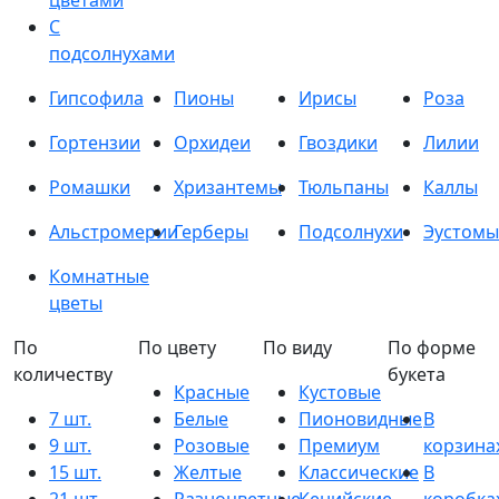
цветами
С
подсолнухами
Гипсофила
Пионы
Ирисы
Роза
Гортензии
Орхидеи
Гвоздики
Лилии
Ромашки
Хризантемы
Тюльпаны
Каллы
Альстромерии
Герберы
Подсолнухи
Эустомы
Комнатные
цветы
По
По цвету
По виду
По форме
количеству
букета
Красные
Кустовые
7 шт.
Белые
Пионовидные
В
9 шт.
Розовые
Премиум
корзина
15 шт.
Желтые
Классические
В