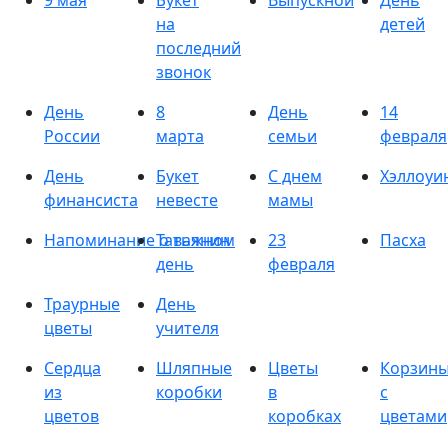
9 мая
Букет
Выпускной
День
на
детей
последний
звонок
День
8
День
14
России
марта
семьи
февраля
День
Букет
С днем
Хэллоуи
финансиста
невесте
мамы
Напоминание о важном
Татьянин
23
Пасха
день
февраля
Траурные
День
цветы
учителя
Сердца
Шляпные
Цветы
Корзин
из
коробки
в
с
цветов
коробках
цветами