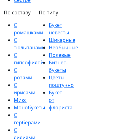
Сестре
По составу
По типу
С
Букет
ромашками
невесты
С
Шикарные
тюльпанами
Необычные
С
Полевые
гипсофилой
Бизнес-
С
букеты
розами
Цветы
С
поштучно
ирисами
Букет
Микс
от
Монобукеты
флориста
С
герберами
С
лилиями