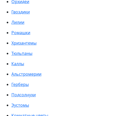
Орхидеи
Гвоздики
Лилии
Ромашки
Хризантемы
Тюльпаны
Каллы
Альстромерии
Герберы
Подсолнухи
Эустомы
Комнатные цветы