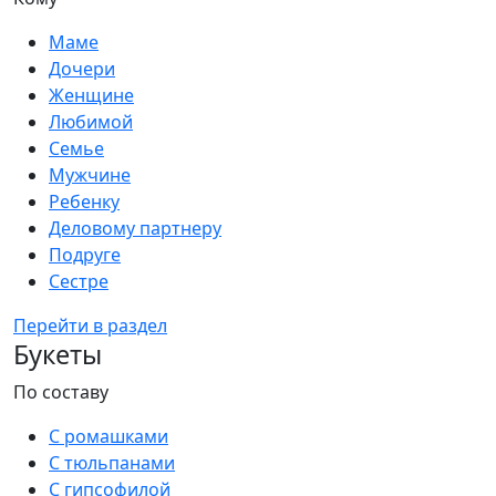
Маме
Дочери
Женщине
Любимой
Семье
Мужчине
Ребенку
Деловому партнеру
Подруге
Сестре
Перейти в раздел
Букеты
По составу
С ромашками
С тюльпанами
С гипсофилой