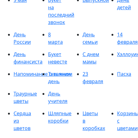
9 мая
Букет
Выпускной
День
на
детей
последний
звонок
День
8
День
14
России
марта
семьи
февраля
День
Букет
С днем
Хэллоуи
финансиста
невесте
мамы
Напоминание о важном
Татьянин
23
Пасха
день
февраля
Траурные
День
цветы
учителя
Сердца
Шляпные
Цветы
Корзин
из
коробки
в
с
цветов
коробках
цветами