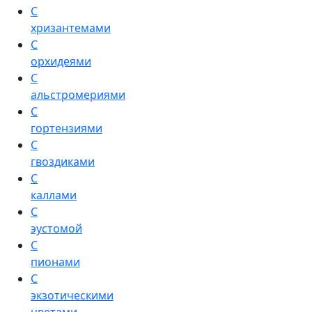
С
хризантемами
С
орхидеями
С
альстромериями
С
гортензиями
С
гвоздиками
С
каллами
С
эустомой
С
пионами
С
экзотическими