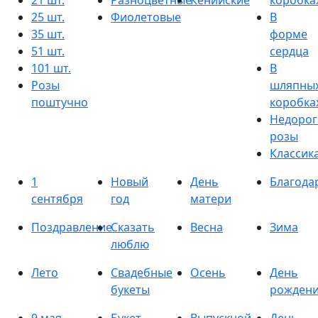
21 шт.
Разноцветные
Кенийские
коробка
25 шт.
Фиолетовые
В
35 шт.
форме
51 шт.
сердца
101 шт.
В
Розы
шляпны
поштучно
коробка
Недорог
розы
Классик
1
Новый
День
Благода
сентября
год
матери
Поздравление
Сказать
Весна
Зима
люблю
Лето
Свадебные
Осень
День
букеты
рожден