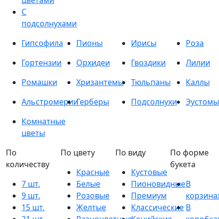
цветами
С
подсолнухами
Гипсофила
Пионы
Ирисы
Роза
Гортензии
Орхидеи
Гвоздики
Лилии
Ромашки
Хризантемы
Тюльпаны
Каллы
Альстромерии
Герберы
Подсолнухи
Эустомы
Комнатные
цветы
По
По цвету
По виду
По форме
количеству
букета
Красные
Кустовые
7 шт.
Белые
Пионовидные
В
9 шт.
Розовые
Премиум
корзина
15 шт.
Желтые
Классические
В