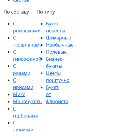
Сестре
По составу
По типу
С
Букет
ромашками
невесты
С
Шикарные
тюльпанами
Необычные
С
Полевые
гипсофилой
Бизнес-
С
букеты
розами
Цветы
С
поштучно
ирисами
Букет
Микс
от
Монобукеты
флориста
С
герберами
С
лилиями