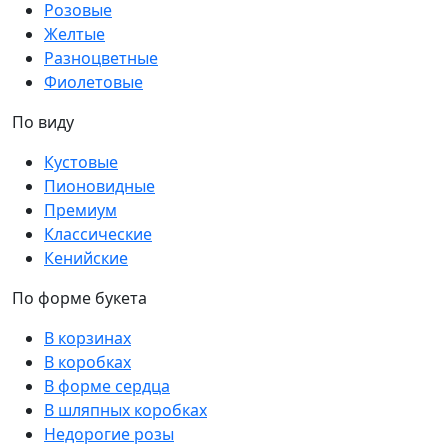
Розовые
Желтые
Разноцветные
Фиолетовые
По виду
Кустовые
Пионовидные
Премиум
Классические
Кенийские
По форме букета
В корзинах
В коробках
В форме сердца
В шляпных коробках
Недорогие розы