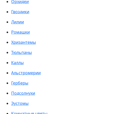
Орхидеи
Гвоздики
Лилии
Ромашки
Хризантемы
Тюльпаны
Каллы
Альстромерии
Герберы
Подсолнухи
Эустомы
Комнатные цветы