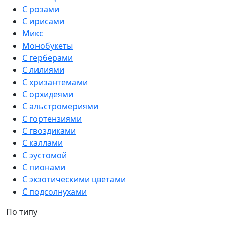
С розами
С ирисами
Микс
Монобукеты
С герберами
С лилиями
С хризантемами
С орхидеями
С альстромериями
С гортензиями
С гвоздиками
С каллами
С эустомой
С пионами
С экзотическими цветами
С подсолнухами
По типу