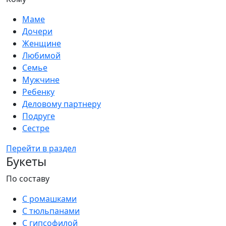
Маме
Дочери
Женщине
Любимой
Семье
Мужчине
Ребенку
Деловому партнеру
Подруге
Сестре
Перейти в раздел
Букеты
По составу
С ромашками
С тюльпанами
С гипсофилой