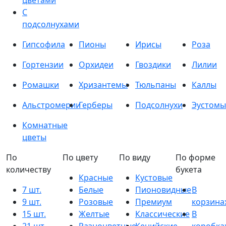
цветами
С
подсолнухами
Гипсофила
Пионы
Ирисы
Роза
Гортензии
Орхидеи
Гвоздики
Лилии
Ромашки
Хризантемы
Тюльпаны
Каллы
Альстромерии
Герберы
Подсолнухи
Эустомы
Комнатные
цветы
По
По цвету
По виду
По форме
количеству
букета
Красные
Кустовые
7 шт.
Белые
Пионовидные
В
9 шт.
Розовые
Премиум
корзина
15 шт.
Желтые
Классические
В