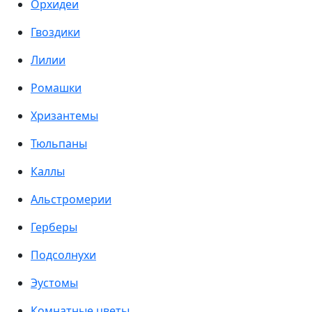
Орхидеи
Гвоздики
Лилии
Ромашки
Хризантемы
Тюльпаны
Каллы
Альстромерии
Герберы
Подсолнухи
Эустомы
Комнатные цветы