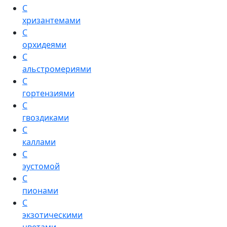
С
хризантемами
С
орхидеями
С
альстромериями
С
гортензиями
С
гвоздиками
С
каллами
С
эустомой
С
пионами
С
экзотическими