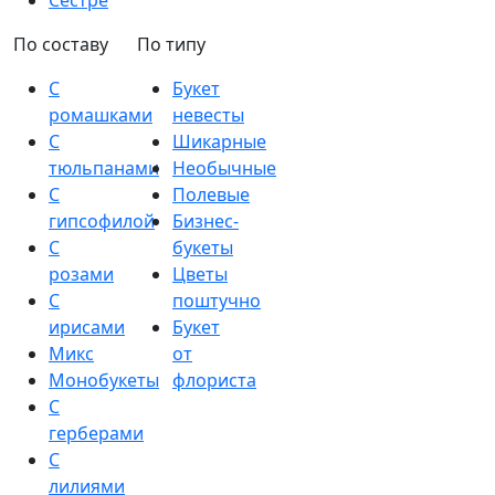
Сестре
По составу
По типу
С
Букет
ромашками
невесты
С
Шикарные
тюльпанами
Необычные
С
Полевые
гипсофилой
Бизнес-
С
букеты
розами
Цветы
С
поштучно
ирисами
Букет
Микс
от
Монобукеты
флориста
С
герберами
С
лилиями