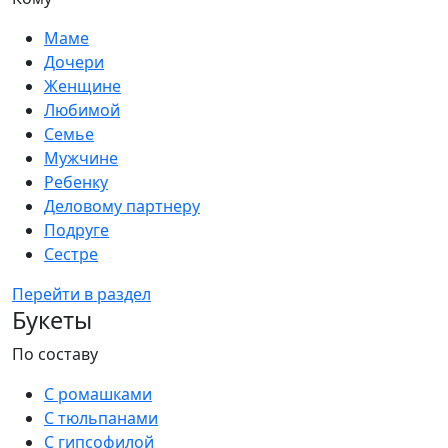
Маме
Дочери
Женщине
Любимой
Семье
Мужчине
Ребенку
Деловому партнеру
Подруге
Сестре
Перейти в раздел
Букеты
По составу
С ромашками
С тюльпанами
С гипсофилой