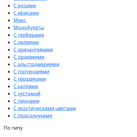
С розами
С ирисами
Микс
Монобукеты
С герберами
С лилиями
С хризантемами
С орхидеями
С альстромериями
С гортензиями
С гвоздиками
С каллами
С эустомой
С пионами
С экзотическими цветами
С подсолнухами
По типу