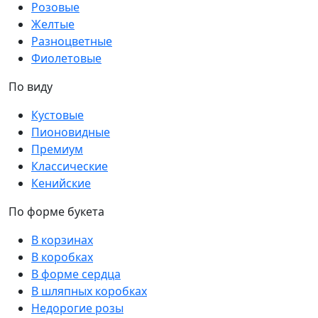
Розовые
Желтые
Разноцветные
Фиолетовые
По виду
Кустовые
Пионовидные
Премиум
Классические
Кенийские
По форме букета
В корзинах
В коробках
В форме сердца
В шляпных коробках
Недорогие розы