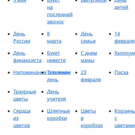
9 мая
Букет
Выпускной
День
на
детей
последний
звонок
День
8
День
14
России
марта
семьи
февраля
День
Букет
С днем
Хэллоуи
финансиста
невесте
мамы
Напоминание о важном
Татьянин
23
Пасха
день
февраля
Траурные
День
цветы
учителя
Сердца
Шляпные
Цветы
Корзин
из
коробки
в
с
цветов
коробках
цветами