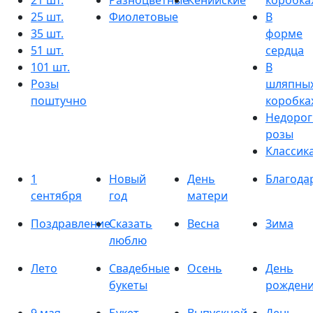
21 шт.
Разноцветные
Кенийские
коробка
25 шт.
Фиолетовые
В
35 шт.
форме
51 шт.
сердца
101 шт.
В
Розы
шляпны
поштучно
коробка
Недорог
розы
Классик
1
Новый
День
Благода
сентября
год
матери
Поздравление
Сказать
Весна
Зима
люблю
Лето
Свадебные
Осень
День
букеты
рожден