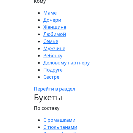
Кому
Маме
Дочери
Женщине
Любимой
Семье
Мужчине
Ребенку
Деловому партнеру
Подруге
Сестре
Перейти в раздел
Букеты
По составу
С ромашками
С тюльпанами