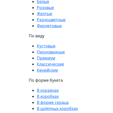
Белые
Розовые
Желтые
Разноцветные
Фиолетовые
По виду
Кустовые
Пионовидные
Премиум
Классические
Кенийские
По форме букета
В корзинах
В коробках
В форме сердца
В шляпных коробках