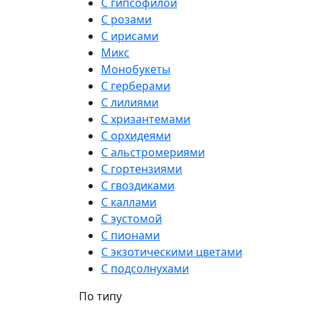
С гипсофилой
С розами
С ирисами
Микс
Монобукеты
С герберами
С лилиями
С хризантемами
С орхидеями
С альстромериями
С гортензиями
С гвоздиками
С каллами
С эустомой
С пионами
С экзотическими цветами
С подсолнухами
По типу