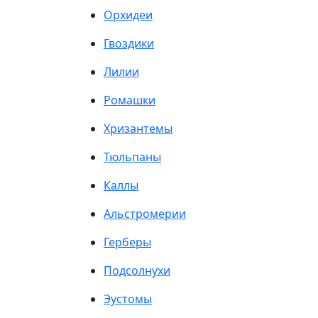
Орхидеи
Гвоздики
Лилии
Ромашки
Хризантемы
Тюльпаны
Каллы
Альстромерии
Герберы
Подсолнухи
Эустомы