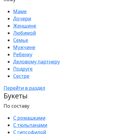
Маме
Дочери
Женщине
Любимой
Семье
Мужчине
Ребенку
Деловому партнеру
Подруге
Сестре
Перейти в раздел
Букеты
По составу
С ромашками
С тюльпанами
С гипсофилой