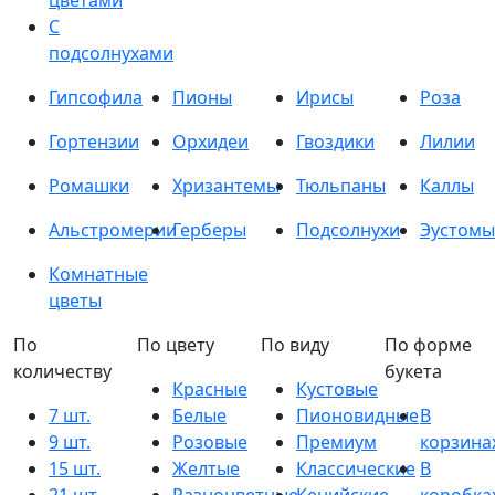
цветами
С
подсолнухами
Гипсофила
Пионы
Ирисы
Роза
Гортензии
Орхидеи
Гвоздики
Лилии
Ромашки
Хризантемы
Тюльпаны
Каллы
Альстромерии
Герберы
Подсолнухи
Эустомы
Комнатные
цветы
По
По цвету
По виду
По форме
количеству
букета
Красные
Кустовые
7 шт.
Белые
Пионовидные
В
9 шт.
Розовые
Премиум
корзина
15 шт.
Желтые
Классические
В