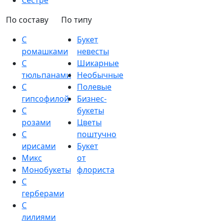
Сестре
По составу
По типу
С
Букет
ромашками
невесты
С
Шикарные
тюльпанами
Необычные
С
Полевые
гипсофилой
Бизнес-
С
букеты
розами
Цветы
С
поштучно
ирисами
Букет
Микс
от
Монобукеты
флориста
С
герберами
С
лилиями