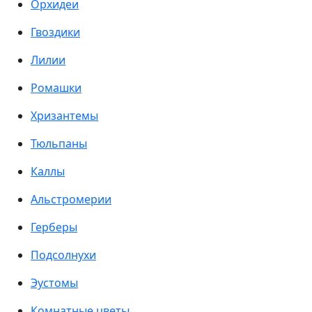
Орхидеи
Гвоздики
Лилии
Ромашки
Хризантемы
Тюльпаны
Каллы
Альстромерии
Герберы
Подсолнухи
Эустомы
Комнатные цветы