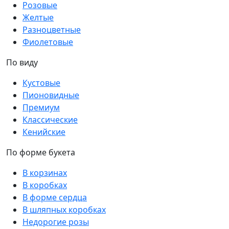
Розовые
Желтые
Разноцветные
Фиолетовые
По виду
Кустовые
Пионовидные
Премиум
Классические
Кенийские
По форме букета
В корзинах
В коробках
В форме сердца
В шляпных коробках
Недорогие розы