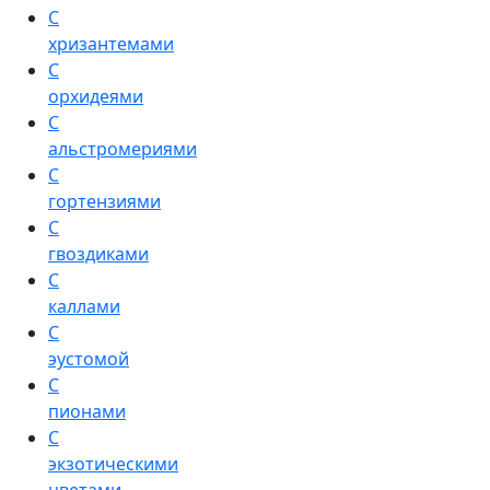
С
хризантемами
С
орхидеями
С
альстромериями
С
гортензиями
С
гвоздиками
С
каллами
С
эустомой
С
пионами
С
экзотическими