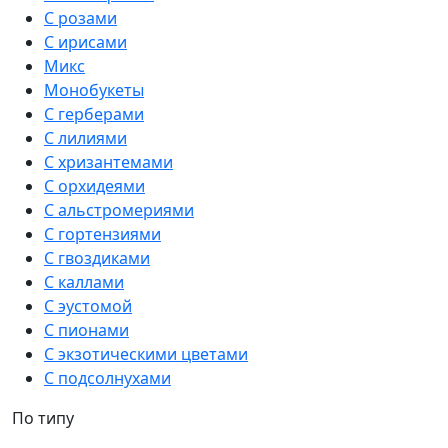
С розами
С ирисами
Микс
Монобукеты
С герберами
С лилиями
С хризантемами
С орхидеями
С альстромериями
С гортензиями
С гвоздиками
С каллами
С эустомой
С пионами
С экзотическими цветами
С подсолнухами
По типу