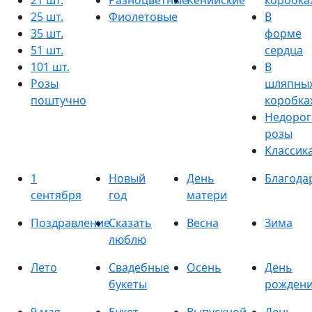
21 шт.
Разноцветные
Кенийские
коробка
25 шт.
Фиолетовые
В
35 шт.
форме
51 шт.
сердца
101 шт.
В
Розы
шляпны
поштучно
коробка
Недорог
розы
Классик
1
Новый
День
Благода
сентября
год
матери
Поздравление
Сказать
Весна
Зима
люблю
Лето
Свадебные
Осень
День
букеты
рожден