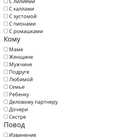
С лилиями
С каллами
С эустомой
С пионами
С ромашками
Кому
Маме
Женщине
Мужчине
Подруге
Любимой
Семье
Ребенку
Деловому партнеру
Дочери
Сестре
Повод
Извинение