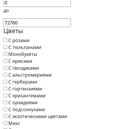
до
Цветы
С розами
С тюльпанами
Монобукеты
С ирисами
С гвоздиками
С альстромериями
С герберами
С гортензиями
С хризантемами
С орхидеями
С подсолнухами
С экзотическими цветами
Микс