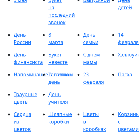
9 мая
Букет
Выпускной
День
на
детей
последний
звонок
День
8
День
14
России
марта
семьи
февраля
День
Букет
С днем
Хэллоуи
финансиста
невесте
мамы
Напоминание о важном
Татьянин
23
Пасха
день
февраля
Траурные
День
цветы
учителя
Сердца
Шляпные
Цветы
Корзин
из
коробки
в
с
цветов
коробках
цветами