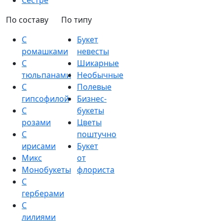
Сестре
По составу
По типу
С
Букет
ромашками
невесты
С
Шикарные
тюльпанами
Необычные
С
Полевые
гипсофилой
Бизнес-
С
букеты
розами
Цветы
С
поштучно
ирисами
Букет
Микс
от
Монобукеты
флориста
С
герберами
С
лилиями