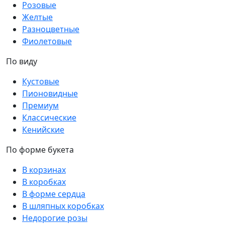
Розовые
Желтые
Разноцветные
Фиолетовые
По виду
Кустовые
Пионовидные
Премиум
Классические
Кенийские
По форме букета
В корзинах
В коробках
В форме сердца
В шляпных коробках
Недорогие розы