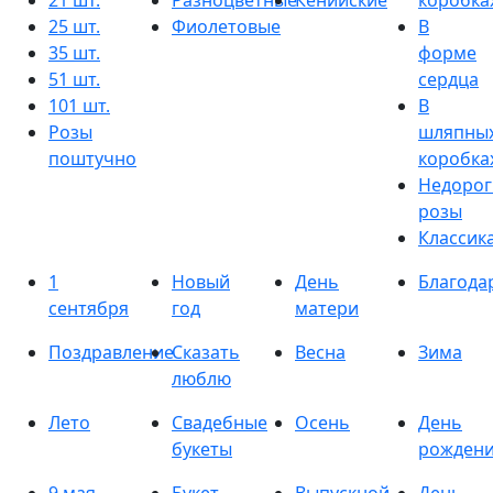
21 шт.
Разноцветные
Кенийские
коробка
25 шт.
Фиолетовые
В
35 шт.
форме
51 шт.
сердца
101 шт.
В
Розы
шляпны
поштучно
коробка
Недорог
розы
Классик
1
Новый
День
Благода
сентября
год
матери
Поздравление
Сказать
Весна
Зима
люблю
Лето
Свадебные
Осень
День
букеты
рожден