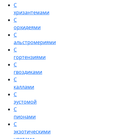
С
хризантемами
С
орхидеями
С
альстромериями
С
гортензиями
С
гвоздиками
С
каллами
С
эустомой
С
пионами
С
экзотическими