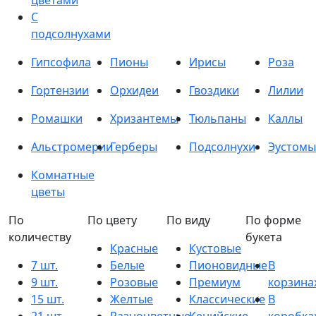
цветами
С
подсолнухами
Гипсофила
Пионы
Ирисы
Роза
Гортензии
Орхидеи
Гвоздики
Лилии
Ромашки
Хризантемы
Тюльпаны
Каллы
Альстромерии
Герберы
Подсолнухи
Эустомы
Комнатные
цветы
По
По цвету
По виду
По форме
количеству
букета
Красные
Кустовые
7 шт.
Белые
Пионовидные
В
9 шт.
Розовые
Премиум
корзина
15 шт.
Желтые
Классические
В