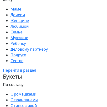
Маме
Дочери
Женщине
Любимой
Семье
Мужчине
Ребенку
Деловому партнеру
Подруге
Сестре
Перейти в раздел
Букеты
По составу
С ромашками
С тюльпанами
С гипсофилой