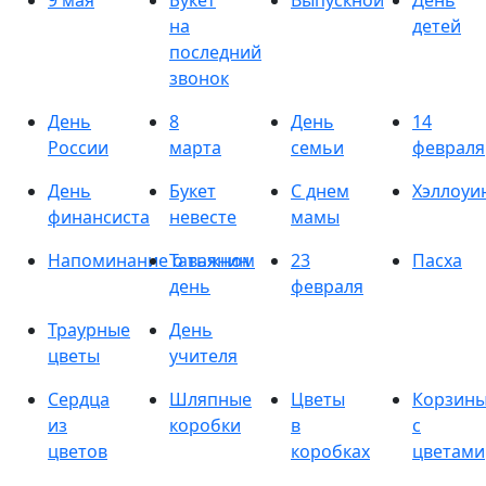
9 мая
Букет
Выпускной
День
на
детей
последний
звонок
День
8
День
14
России
марта
семьи
февраля
День
Букет
С днем
Хэллоуи
финансиста
невесте
мамы
Напоминание о важном
Татьянин
23
Пасха
день
февраля
Траурные
День
цветы
учителя
Сердца
Шляпные
Цветы
Корзин
из
коробки
в
с
цветов
коробках
цветами