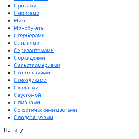
С розами
С ирисами
Микс
Монобукеты
С герберами
С лилиями
С хризантемами
С орхидеями
С альстромериями
С гортензиями
С гвоздиками
С каллами
С эустомой
С пионами
С экзотическими цветами
С подсолнухами
По типу