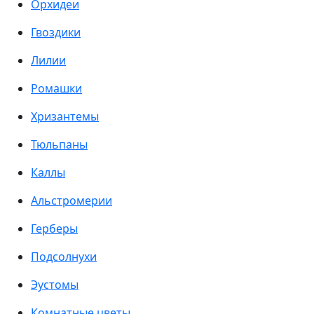
Орхидеи
Гвоздики
Лилии
Ромашки
Хризантемы
Тюльпаны
Каллы
Альстромерии
Герберы
Подсолнухи
Эустомы
Комнатные цветы