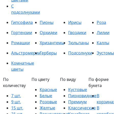
цветами
С
подсолнухами
Гипсофила
Пионы
Ирисы
Роза
Гортензии
Орхидеи
Гвоздики
Лилии
Ромашки
Хризантемы
Тюльпаны
Каллы
Альстромерии
Герберы
Подсолнухи
Эустомы
Комнатные
цветы
По
По цвету
По виду
По форме
количеству
букета
Красные
Кустовые
7 шт.
Белые
Пионовидные
В
9 шт.
Розовые
Премиум
корзина
15 шт.
Желтые
Классические
В