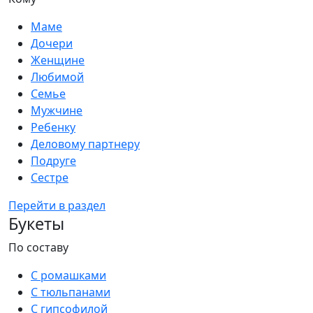
Маме
Дочери
Женщине
Любимой
Семье
Мужчине
Ребенку
Деловому партнеру
Подруге
Сестре
Перейти в раздел
Букеты
По составу
С ромашками
С тюльпанами
С гипсофилой