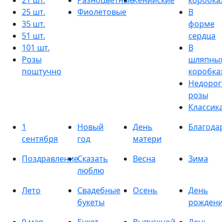
21 шт.
Разноцветные
Кенийские
коробка
25 шт.
Фиолетовые
В
35 шт.
форме
51 шт.
сердца
101 шт.
В
Розы
шляпны
поштучно
коробка
Недорог
розы
Классик
1
Новый
День
Благода
сентября
год
матери
Поздравление
Сказать
Весна
Зима
люблю
Лето
Свадебные
Осень
День
букеты
рожден