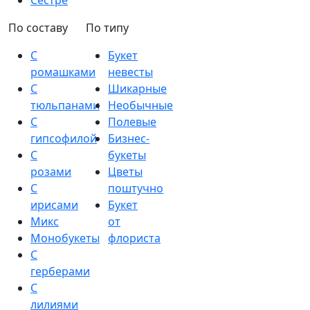
Сестре
По составу
По типу
С
Букет
ромашками
невесты
С
Шикарные
тюльпанами
Необычные
С
Полевые
гипсофилой
Бизнес-
С
букеты
розами
Цветы
С
поштучно
ирисами
Букет
Микс
от
Монобукеты
флориста
С
герберами
С
лилиями