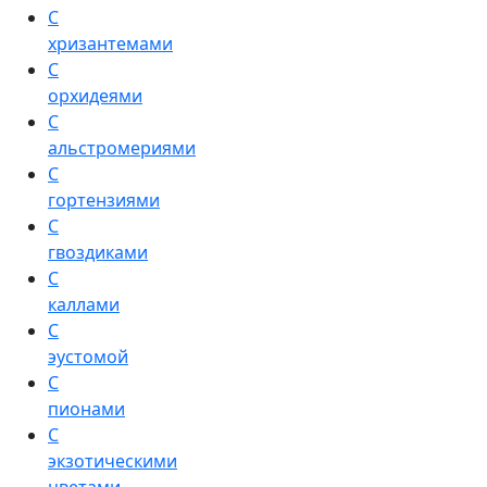
С
хризантемами
С
орхидеями
С
альстромериями
С
гортензиями
С
гвоздиками
С
каллами
С
эустомой
С
пионами
С
экзотическими