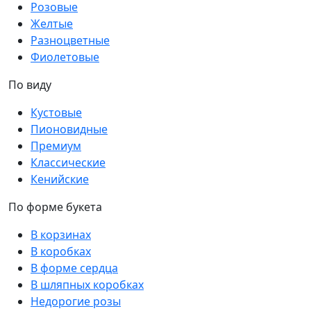
Розовые
Желтые
Разноцветные
Фиолетовые
По виду
Кустовые
Пионовидные
Премиум
Классические
Кенийские
По форме букета
В корзинах
В коробках
В форме сердца
В шляпных коробках
Недорогие розы