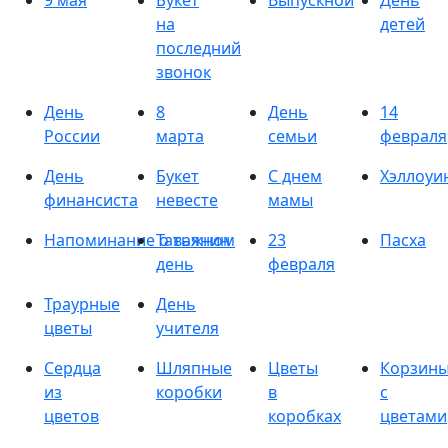
9 мая
Букет
Выпускной
День
на
детей
последний
звонок
День
8
День
14
России
марта
семьи
февраля
День
Букет
С днем
Хэллоуи
финансиста
невесте
мамы
Напоминание о важном
Татьянин
23
Пасха
день
февраля
Траурные
День
цветы
учителя
Сердца
Шляпные
Цветы
Корзин
из
коробки
в
с
цветов
коробках
цветами