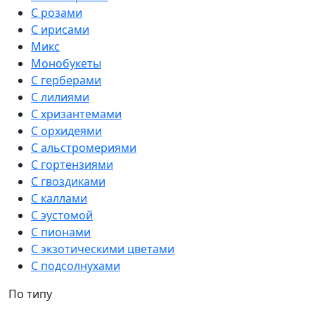
С розами
С ирисами
Микс
Монобукеты
С герберами
С лилиями
С хризантемами
С орхидеями
С альстромериями
С гортензиями
С гвоздиками
С каллами
С эустомой
С пионами
С экзотическими цветами
С подсолнухами
По типу