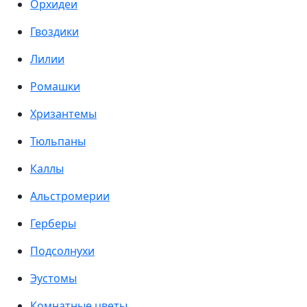
Орхидеи
Гвоздики
Лилии
Ромашки
Хризантемы
Тюльпаны
Каллы
Альстромерии
Герберы
Подсолнухи
Эустомы
Комнатные цветы