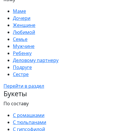
Маме
Дочери
Женщине
Любимой
Семье
Мужчине
Ребенку
Деловому партнеру
Подруге
Сестре
Перейти в раздел
Букеты
По составу
С ромашками
С тюльпанами
С гипсофилой