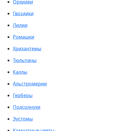
Орхидеи
Гвоздики
Лилии
Ромашки
Хризантемы
Тюльпаны
Каллы
Альстромерии
Герберы
Подсолнухи
Эустомы
Комнатные цветы