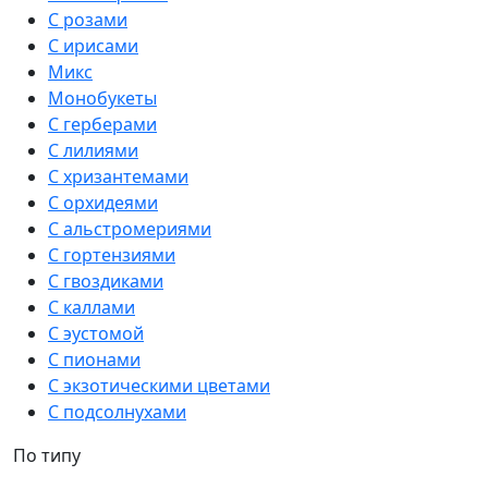
С розами
С ирисами
Микс
Монобукеты
С герберами
С лилиями
С хризантемами
С орхидеями
С альстромериями
С гортензиями
С гвоздиками
С каллами
С эустомой
С пионами
С экзотическими цветами
С подсолнухами
По типу