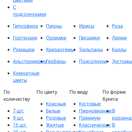
цветами
С
подсолнухами
Гипсофила
Пионы
Ирисы
Роза
Гортензии
Орхидеи
Гвоздики
Лилии
Ромашки
Хризантемы
Тюльпаны
Каллы
Альстромерии
Герберы
Подсолнухи
Эустомы
Комнатные
цветы
По
По цвету
По виду
По форме
количеству
букета
Красные
Кустовые
7 шт.
Белые
Пионовидные
В
9 шт.
Розовые
Премиум
корзина
15 шт.
Желтые
Классические
В