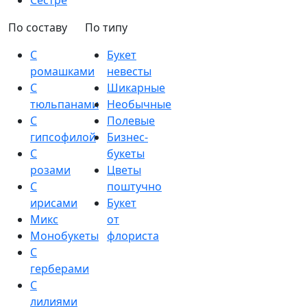
Сестре
По составу
По типу
С
Букет
ромашками
невесты
С
Шикарные
тюльпанами
Необычные
С
Полевые
гипсофилой
Бизнес-
С
букеты
розами
Цветы
С
поштучно
ирисами
Букет
Микс
от
Монобукеты
флориста
С
герберами
С
лилиями