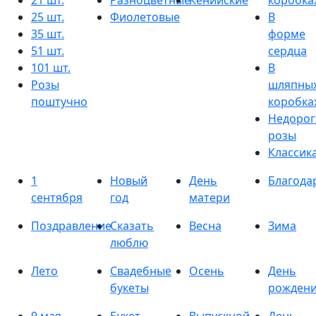
21 шт.
Разноцветные
Кенийские
коробка
25 шт.
Фиолетовые
В
35 шт.
форме
51 шт.
сердца
101 шт.
В
Розы
шляпны
поштучно
коробка
Недорог
розы
Классик
1
Новый
День
Благода
сентября
год
матери
Поздравление
Сказать
Весна
Зима
люблю
Лето
Свадебные
Осень
День
букеты
рожден