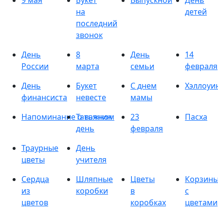
9 мая
Букет
Выпускной
День
на
детей
последний
звонок
День
8
День
14
России
марта
семьи
февраля
День
Букет
С днем
Хэллоуи
финансиста
невесте
мамы
Напоминание о важном
Татьянин
23
Пасха
день
февраля
Траурные
День
цветы
учителя
Сердца
Шляпные
Цветы
Корзин
из
коробки
в
с
цветов
коробках
цветами