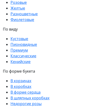
Розовые
Желтые
Разноцветные
Фиолетовые
По виду
Кустовые
Пионовидные
Премиум
Классические
Кенийские
По форме букета
В корзинах
В коробках
В форме сердца
В шляпных коробках
Недорогие розы