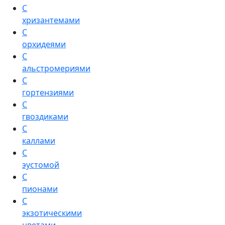
С
хризантемами
С
орхидеями
С
альстромериями
С
гортензиями
С
гвоздиками
С
каллами
С
эустомой
С
пионами
С
экзотическими