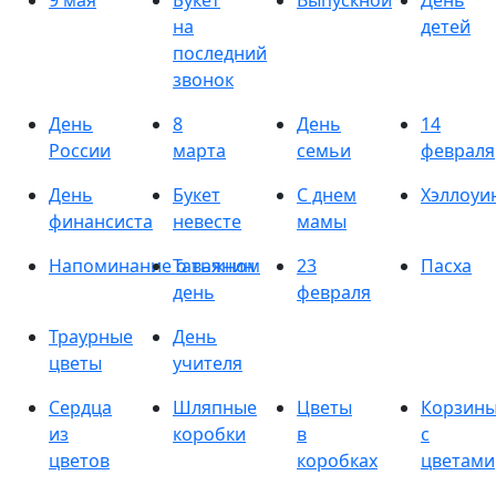
9 мая
Букет
Выпускной
День
на
детей
последний
звонок
День
8
День
14
России
марта
семьи
февраля
День
Букет
С днем
Хэллоуи
финансиста
невесте
мамы
Напоминание о важном
Татьянин
23
Пасха
день
февраля
Траурные
День
цветы
учителя
Сердца
Шляпные
Цветы
Корзин
из
коробки
в
с
цветов
коробках
цветами