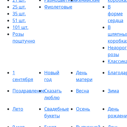
21 шт.
Разноцветные
Кенийские
коробка
25 шт.
Фиолетовые
В
35 шт.
форме
51 шт.
сердца
101 шт.
В
Розы
шляпны
поштучно
коробка
Недорог
розы
Классик
1
Новый
День
Благода
сентября
год
матери
Поздравление
Сказать
Весна
Зима
люблю
Лето
Свадебные
Осень
День
букеты
рожден