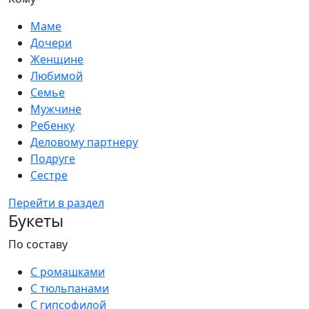
Маме
Дочери
Женщине
Любимой
Семье
Мужчине
Ребенку
Деловому партнеру
Подруге
Сестре
Перейти в раздел
Букеты
По составу
С ромашками
С тюльпанами
С гипсофилой