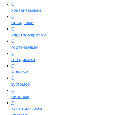
С
хризантемами
С
орхидеями
С
альстромериями
С
гортензиями
С
гвоздиками
С
каллами
С
эустомой
С
пионами
С
экзотическими