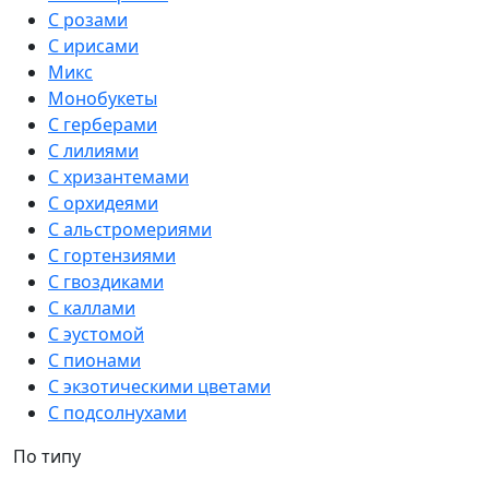
С розами
С ирисами
Микс
Монобукеты
С герберами
С лилиями
С хризантемами
С орхидеями
С альстромериями
С гортензиями
С гвоздиками
С каллами
С эустомой
С пионами
С экзотическими цветами
С подсолнухами
По типу