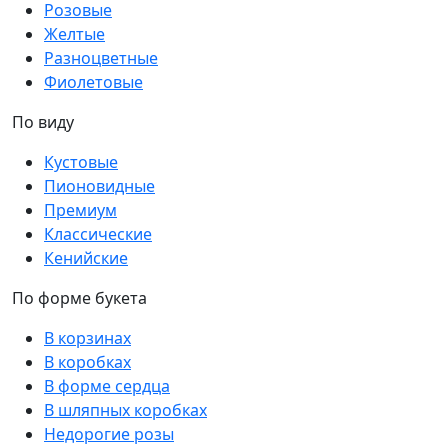
Розовые
Желтые
Разноцветные
Фиолетовые
По виду
Кустовые
Пионовидные
Премиум
Классические
Кенийские
По форме букета
В корзинах
В коробках
В форме сердца
В шляпных коробках
Недорогие розы