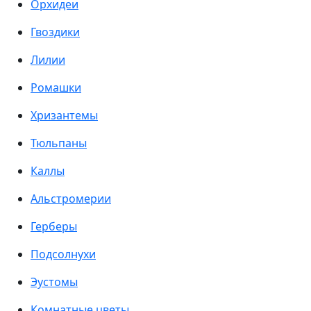
Орхидеи
Гвоздики
Лилии
Ромашки
Хризантемы
Тюльпаны
Каллы
Альстромерии
Герберы
Подсолнухи
Эустомы
Комнатные цветы