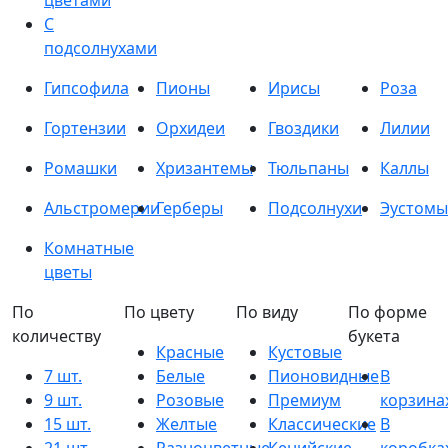
цветами
С
подсолнухами
Гипсофила
Пионы
Ирисы
Роза
Гортензии
Орхидеи
Гвоздики
Лилии
Ромашки
Хризантемы
Тюльпаны
Каллы
Альстромерии
Герберы
Подсолнухи
Эустомы
Комнатные
цветы
По
По цвету
По виду
По форме
количеству
букета
Красные
Кустовые
7 шт.
Белые
Пионовидные
В
9 шт.
Розовые
Премиум
корзина
15 шт.
Желтые
Классические
В