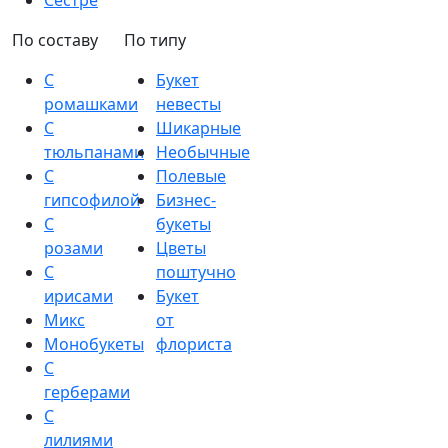
Сестре
По составу
По типу
С
Букет
ромашками
невесты
С
Шикарные
тюльпанами
Необычные
С
Полевые
гипсофилой
Бизнес-
С
букеты
розами
Цветы
С
поштучно
ирисами
Букет
Микс
от
Монобукеты
флориста
С
герберами
С
лилиями