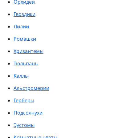
Орхидеи
Гвоздики
Лилии
Ромашки
Хризантемы
Тюльпаны
Каллы
Альстромерии
Герберы
Подсолнухи
Эустомы
Комнатные цветы