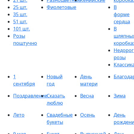
21 шт.
Разноцветные
Кенийские
коробка
25 шт.
Фиолетовые
В
35 шт.
форме
51 шт.
сердца
101 шт.
В
Розы
шляпны
поштучно
коробка
Недорог
розы
Классик
1
Новый
День
Благода
сентября
год
матери
Поздравление
Сказать
Весна
Зима
люблю
Лето
Свадебные
Осень
День
букеты
рожден