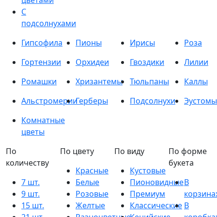
цветами
С
подсолнухами
Гипсофила
Пионы
Ирисы
Роза
Гортензии
Орхидеи
Гвоздики
Лилии
Ромашки
Хризантемы
Тюльпаны
Каллы
Альстромерии
Герберы
Подсолнухи
Эустомы
Комнатные
цветы
По
По цвету
По виду
По форме
количеству
букета
Красные
Кустовые
7 шт.
Белые
Пионовидные
В
9 шт.
Розовые
Премиум
корзина
15 шт.
Желтые
Классические
В