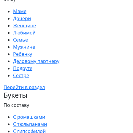
Маме
Дочери
Женщине
Любимой
Семье
Мужчине
Ребенку
Деловому партнеру
Подруге
Сестре
Перейти в раздел
Букеты
По составу
С ромашками
С тюльпанами
С гипсофилой