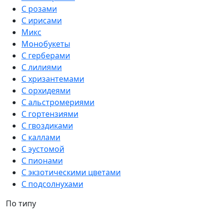
С розами
С ирисами
Микс
Монобукеты
С герберами
С лилиями
С хризантемами
С орхидеями
С альстромериями
С гортензиями
С гвоздиками
С каллами
С эустомой
С пионами
С экзотическими цветами
С подсолнухами
По типу