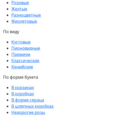
Розовые
Желтые
Разноцветные
Фиолетовые
По виду
Кустовые
Пионовидные
Премиум
Классические
Кенийские
По форме букета
В корзинах
В коробках
В форме сердца
В шляпных коробках
Недорогие розы