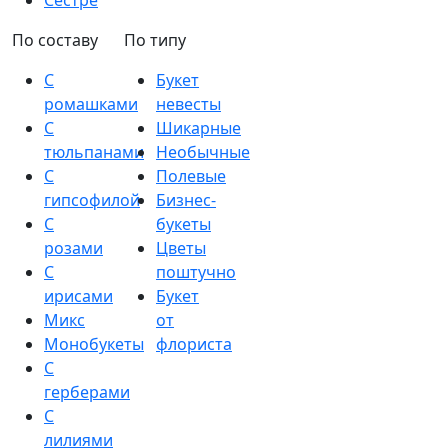
Сестре
По составу
По типу
С
Букет
ромашками
невесты
С
Шикарные
тюльпанами
Необычные
С
Полевые
гипсофилой
Бизнес-
С
букеты
розами
Цветы
С
поштучно
ирисами
Букет
Микс
от
Монобукеты
флориста
С
герберами
С
лилиями