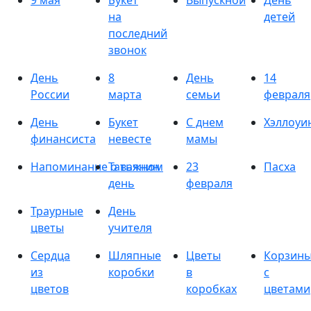
9 мая
Букет
Выпускной
День
на
детей
последний
звонок
День
8
День
14
России
марта
семьи
февраля
День
Букет
С днем
Хэллоуи
финансиста
невесте
мамы
Напоминание о важном
Татьянин
23
Пасха
день
февраля
Траурные
День
цветы
учителя
Сердца
Шляпные
Цветы
Корзин
из
коробки
в
с
цветов
коробках
цветами