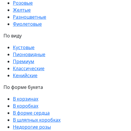
Розовые
Желтые
Разноцветные
Фиолетовые
По виду
Кустовые
Пионовидные
Премиум
Классические
Кенийские
По форме букета
В корзинах
В коробках
В форме сердца
В шляпных коробках
Недорогие розы