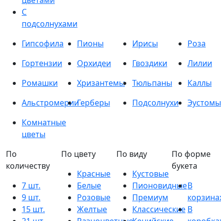
цветами
С
подсолнухами
Гипсофила
Пионы
Ирисы
Роза
Гортензии
Орхидеи
Гвоздики
Лилии
Ромашки
Хризантемы
Тюльпаны
Каллы
Альстромерии
Герберы
Подсолнухи
Эустомы
Комнатные
цветы
По
По цвету
По виду
По форме
количеству
букета
Красные
Кустовые
7 шт.
Белые
Пионовидные
В
9 шт.
Розовые
Премиум
корзина
15 шт.
Желтые
Классические
В