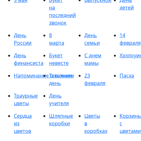
9 мая
Букет
Выпускной
День
на
детей
последний
звонок
День
8
День
14
России
марта
семьи
февраля
День
Букет
С днем
Хэллоуи
финансиста
невесте
мамы
Напоминание о важном
Татьянин
23
Пасха
день
февраля
Траурные
День
цветы
учителя
Сердца
Шляпные
Цветы
Корзин
из
коробки
в
с
цветов
коробках
цветами