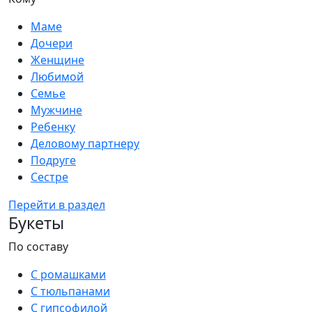
Маме
Дочери
Женщине
Любимой
Семье
Мужчине
Ребенку
Деловому партнеру
Подруге
Сестре
Перейти в раздел
Букеты
По составу
С ромашками
С тюльпанами
С гипсофилой