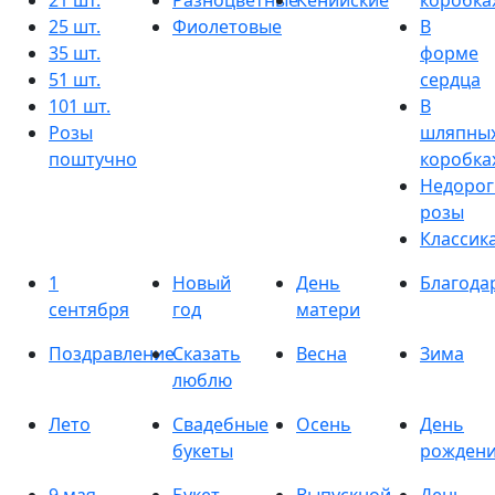
21 шт.
Разноцветные
Кенийские
коробка
25 шт.
Фиолетовые
В
35 шт.
форме
51 шт.
сердца
101 шт.
В
Розы
шляпны
поштучно
коробка
Недорог
розы
Классик
1
Новый
День
Благода
сентября
год
матери
Поздравление
Сказать
Весна
Зима
люблю
Лето
Свадебные
Осень
День
букеты
рожден