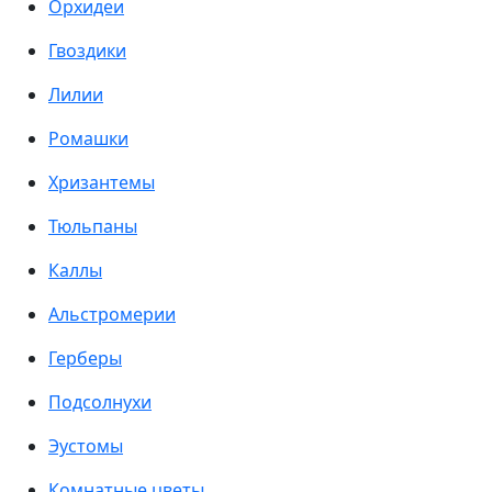
Орхидеи
Гвоздики
Лилии
Ромашки
Хризантемы
Тюльпаны
Каллы
Альстромерии
Герберы
Подсолнухи
Эустомы
Комнатные цветы