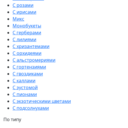
С розами
С ирисами
Микс
Монобукеты
С герберами
С лилиями
С хризантемами
С орхидеями
С альстромериями
С гортензиями
С гвоздиками
С каллами
С эустомой
С пионами
С экзотическими цветами
С подсолнухами
По типу