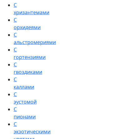
С
хризантемами
С
орхидеями
С
альстромериями
С
гортензиями
С
гвоздиками
С
каллами
С
эустомой
С
пионами
С
экзотическими