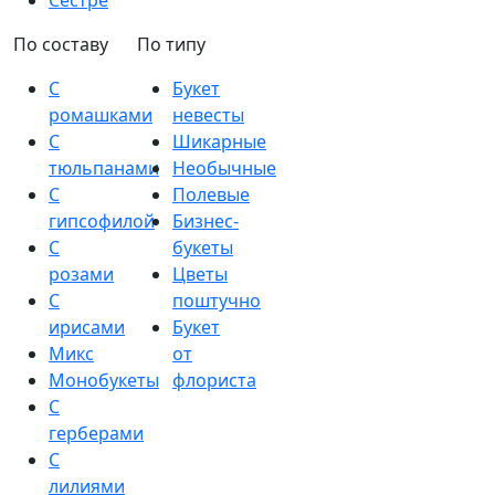
Сестре
По составу
По типу
С
Букет
ромашками
невесты
С
Шикарные
тюльпанами
Необычные
С
Полевые
гипсофилой
Бизнес-
С
букеты
розами
Цветы
С
поштучно
ирисами
Букет
Микс
от
Монобукеты
флориста
С
герберами
С
лилиями