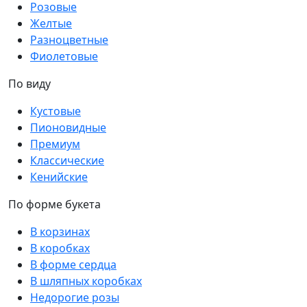
Розовые
Желтые
Разноцветные
Фиолетовые
По виду
Кустовые
Пионовидные
Премиум
Классические
Кенийские
По форме букета
В корзинах
В коробках
В форме сердца
В шляпных коробках
Недорогие розы