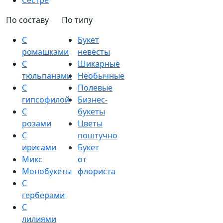
Сестре
По составу
По типу
С
Букет
ромашками
невесты
С
Шикарные
тюльпанами
Необычные
С
Полевые
гипсофилой
Бизнес-
С
букеты
розами
Цветы
С
поштучно
ирисами
Букет
Микс
от
Монобукеты
флориста
С
герберами
С
лилиями