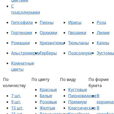
цветами
С
подсолнухами
Гипсофила
Пионы
Ирисы
Роза
Гортензии
Орхидеи
Гвоздики
Лилии
Ромашки
Хризантемы
Тюльпаны
Каллы
Альстромерии
Герберы
Подсолнухи
Эустомы
Комнатные
цветы
По
По цвету
По виду
По форме
количеству
букета
Красные
Кустовые
7 шт.
Белые
Пионовидные
В
9 шт.
Розовые
Премиум
корзина
15 шт.
Желтые
Классические
В