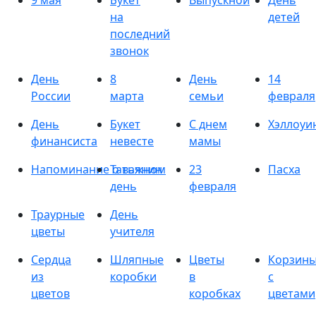
9 мая
Букет
Выпускной
День
на
детей
последний
звонок
День
8
День
14
России
марта
семьи
февраля
День
Букет
С днем
Хэллоуи
финансиста
невесте
мамы
Напоминание о важном
Татьянин
23
Пасха
день
февраля
Траурные
День
цветы
учителя
Сердца
Шляпные
Цветы
Корзин
из
коробки
в
с
цветов
коробках
цветами