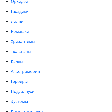
Орхидеи
Гвоздики
Лилии
Ромашки
Хризантемы
Тюльпаны
Каллы
Альстромерии
Герберы
Подсолнухи
Эустомы
Комнатные цветы