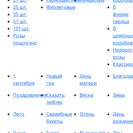
21 шт.
Разноцветные
Кенийские
коробка
25 шт.
Фиолетовые
В
35 шт.
форме
51 шт.
сердца
101 шт.
В
Розы
шляпны
поштучно
коробка
Недорог
розы
Классик
1
Новый
День
Благода
сентября
год
матери
Поздравление
Сказать
Весна
Зима
люблю
Лето
Свадебные
Осень
День
букеты
рожден