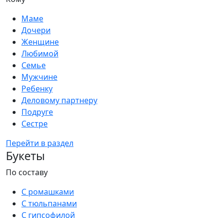
Маме
Дочери
Женщине
Любимой
Семье
Мужчине
Ребенку
Деловому партнеру
Подруге
Сестре
Перейти в раздел
Букеты
По составу
С ромашками
С тюльпанами
С гипсофилой