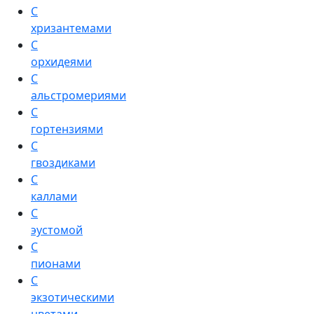
С
хризантемами
С
орхидеями
С
альстромериями
С
гортензиями
С
гвоздиками
С
каллами
С
эустомой
С
пионами
С
экзотическими