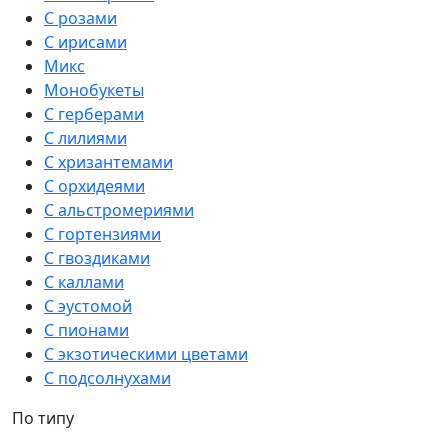
С розами
С ирисами
Микс
Монобукеты
С герберами
С лилиями
С хризантемами
С орхидеями
С альстромериями
С гортензиями
С гвоздиками
С каллами
С эустомой
С пионами
С экзотическими цветами
С подсолнухами
По типу