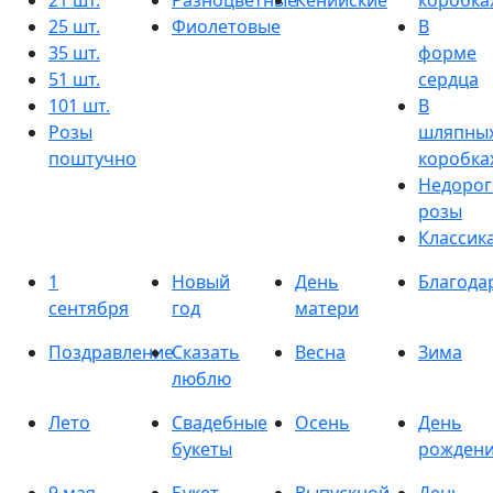
21 шт.
Разноцветные
Кенийские
коробка
25 шт.
Фиолетовые
В
35 шт.
форме
51 шт.
сердца
101 шт.
В
Розы
шляпны
поштучно
коробка
Недорог
розы
Классик
1
Новый
День
Благода
сентября
год
матери
Поздравление
Сказать
Весна
Зима
люблю
Лето
Свадебные
Осень
День
букеты
рожден