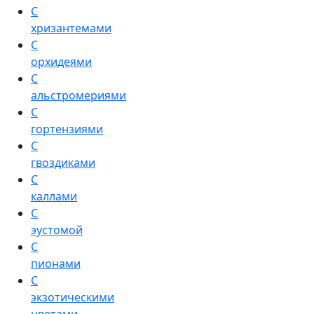
С
хризантемами
С
орхидеями
С
альстромериями
С
гортензиями
С
гвоздиками
С
каллами
С
эустомой
С
пионами
С
экзотическими