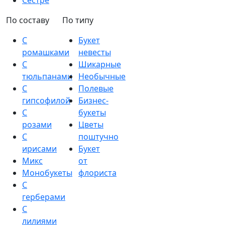
Сестре
По составу
По типу
С
Букет
ромашками
невесты
С
Шикарные
тюльпанами
Необычные
С
Полевые
гипсофилой
Бизнес-
С
букеты
розами
Цветы
С
поштучно
ирисами
Букет
Микс
от
Монобукеты
флориста
С
герберами
С
лилиями