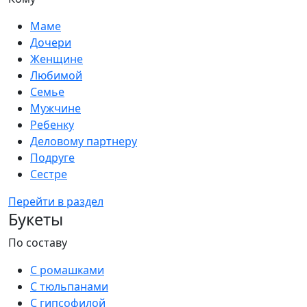
Маме
Дочери
Женщине
Любимой
Семье
Мужчине
Ребенку
Деловому партнеру
Подруге
Сестре
Перейти в раздел
Букеты
По составу
С ромашками
С тюльпанами
С гипсофилой