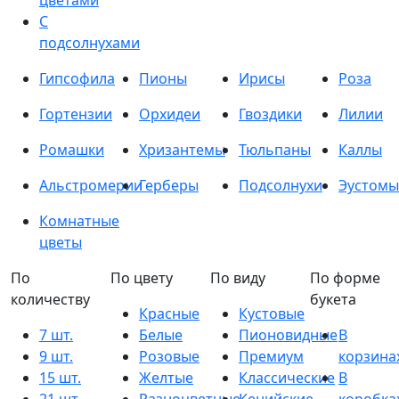
цветами
С
подсолнухами
Гипсофила
Пионы
Ирисы
Роза
Гортензии
Орхидеи
Гвоздики
Лилии
Ромашки
Хризантемы
Тюльпаны
Каллы
Альстромерии
Герберы
Подсолнухи
Эустомы
Комнатные
цветы
По
По цвету
По виду
По форме
количеству
букета
Красные
Кустовые
7 шт.
Белые
Пионовидные
В
9 шт.
Розовые
Премиум
корзина
15 шт.
Желтые
Классические
В