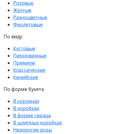
Розовые
Желтые
Разноцветные
Фиолетовые
По виду
Кустовые
Пионовидные
Премиум
Классические
Кенийские
По форме букета
В корзинах
В коробках
В форме сердца
В шляпных коробках
Недорогие розы