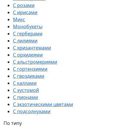
С розами
С ирисами
Микс
Монобукеты
С герберами
С лилиями
С хризантемами
С орхидеями
С альстромериями
С гортензиями
С гвоздиками
С каллами
С эустомой
С пионами
С экзотическими цветами
С подсолнухами
По типу