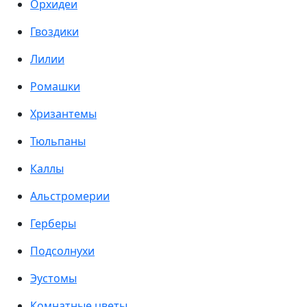
Орхидеи
Гвоздики
Лилии
Ромашки
Хризантемы
Тюльпаны
Каллы
Альстромерии
Герберы
Подсолнухи
Эустомы
Комнатные цветы