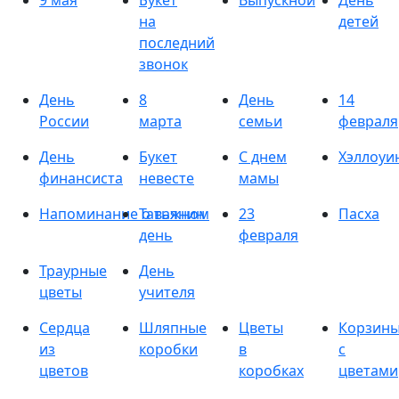
9 мая
Букет
Выпускной
День
на
детей
последний
звонок
День
8
День
14
России
марта
семьи
февраля
День
Букет
С днем
Хэллоуи
финансиста
невесте
мамы
Напоминание о важном
Татьянин
23
Пасха
день
февраля
Траурные
День
цветы
учителя
Сердца
Шляпные
Цветы
Корзин
из
коробки
в
с
цветов
коробках
цветами