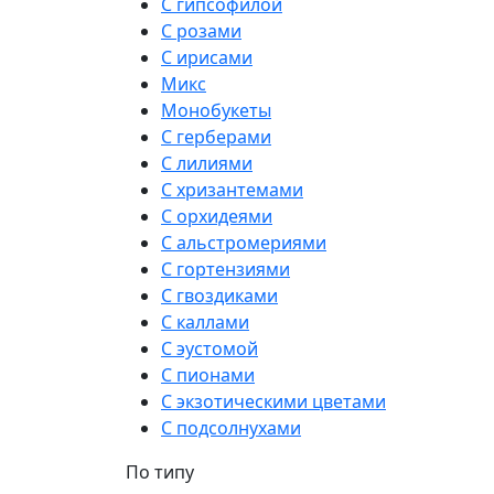
С гипсофилой
С розами
С ирисами
Микс
Монобукеты
С герберами
С лилиями
С хризантемами
С орхидеями
С альстромериями
С гортензиями
С гвоздиками
С каллами
С эустомой
С пионами
С экзотическими цветами
С подсолнухами
По типу