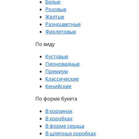
Белые
Розовые
Желтые
Разноцветные
Фиолетовые
По виду
Кустовые
Пионовидные
Премиум
Классические
Кенийские
По форме букета
В корзинах
В коробках
В форме сердца
В шляпных коробках