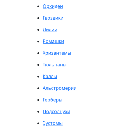
Орхидеи
Гвоздики
Лилии
Ромашки
Хризантемы
Тюльпаны
Каллы
Альстромерии
Герберы
Подсолнухи
Эустомы