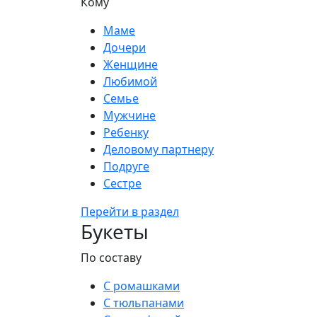
Кому
Маме
Дочери
Женщине
Любимой
Семье
Мужчине
Ребенку
Деловому партнеру
Подруге
Сестре
Перейти в раздел
Букеты
По составу
С ромашками
С тюльпанами