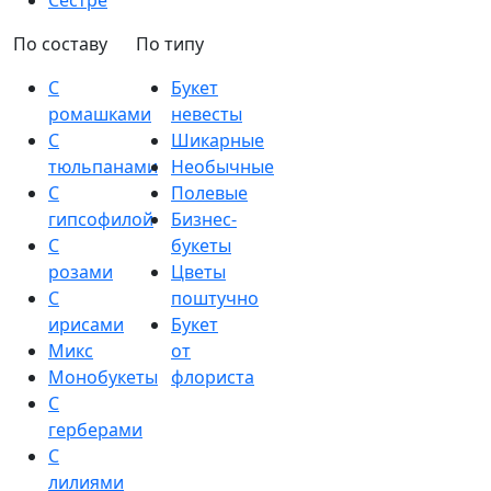
Сестре
По составу
По типу
С
Букет
ромашками
невесты
С
Шикарные
тюльпанами
Необычные
С
Полевые
гипсофилой
Бизнес-
С
букеты
розами
Цветы
С
поштучно
ирисами
Букет
Микс
от
Монобукеты
флориста
С
герберами
С
лилиями