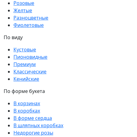
Розовые
Желтые
Разноцветные
Фиолетовые
По виду
Кустовые
Пионовидные
Премиум
Классические
Кенийские
По форме букета
В корзинах
В коробках
В форме сердца
В шляпных коробках
Недорогие розы