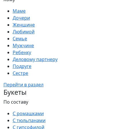
Маме
Дочери
Женщине
Любимой
Семье
Мужчине
Ребенку
Деловому партнеру
Подруге
Сестре
Перейти в раздел
Букеты
По составу
С ромашками
С тюльпанами
С гипсофилой