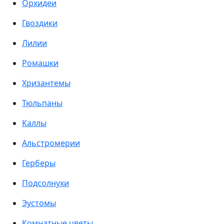
Орхидеи
Гвоздики
Лилии
Ромашки
Хризантемы
Тюльпаны
Каллы
Альстромерии
Герберы
Подсолнухи
Эустомы
Комнатные цветы