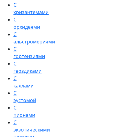
С
хризантемами
С
орхидеями
С
альстромериями
С
гортензиями
С
гвоздиками
С
каллами
С
эустомой
С
пионами
С
экзотическими