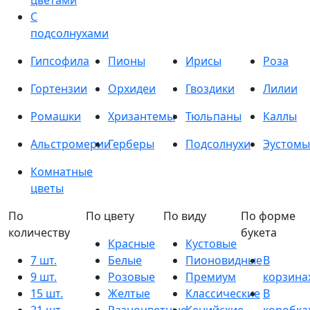
цветами
С
подсолнухами
Гипсофила
Пионы
Ирисы
Роза
Гортензии
Орхидеи
Гвоздики
Лилии
Ромашки
Хризантемы
Тюльпаны
Каллы
Альстромерии
Герберы
Подсолнухи
Эустомы
Комнатные
цветы
По
По цвету
По виду
По форме
количеству
букета
Красные
Кустовые
7 шт.
Белые
Пионовидные
В
9 шт.
Розовые
Премиум
корзина
15 шт.
Желтые
Классические
В