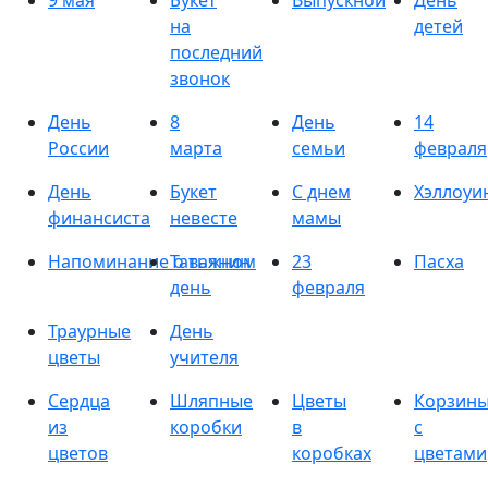
9 мая
Букет
Выпускной
День
на
детей
последний
звонок
День
8
День
14
России
марта
семьи
февраля
День
Букет
С днем
Хэллоуи
финансиста
невесте
мамы
Напоминание о важном
Татьянин
23
Пасха
день
февраля
Траурные
День
цветы
учителя
Сердца
Шляпные
Цветы
Корзин
из
коробки
в
с
цветов
коробках
цветами