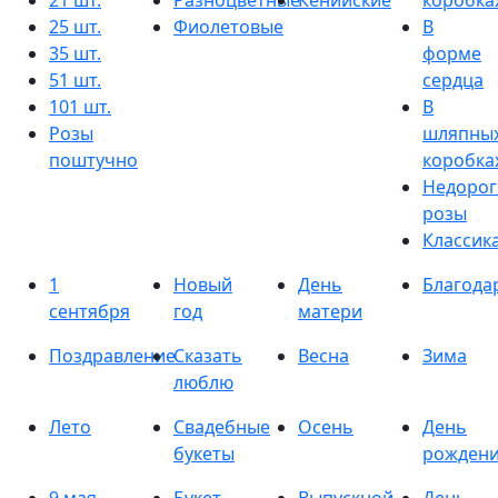
21 шт.
Разноцветные
Кенийские
коробка
25 шт.
Фиолетовые
В
35 шт.
форме
51 шт.
сердца
101 шт.
В
Розы
шляпны
поштучно
коробка
Недорог
розы
Классик
1
Новый
День
Благода
сентября
год
матери
Поздравление
Сказать
Весна
Зима
люблю
Лето
Свадебные
Осень
День
букеты
рожден