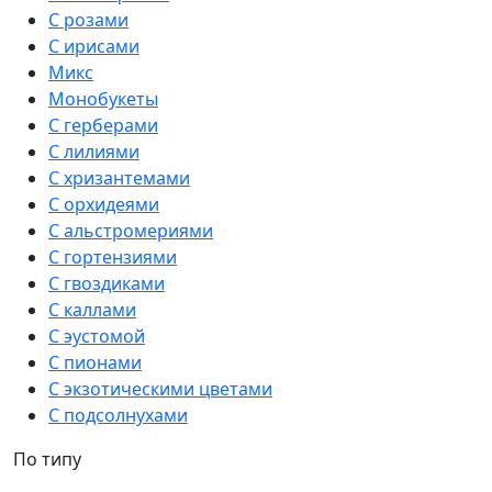
С розами
С ирисами
Микс
Монобукеты
С герберами
С лилиями
С хризантемами
С орхидеями
С альстромериями
С гортензиями
С гвоздиками
С каллами
С эустомой
С пионами
С экзотическими цветами
С подсолнухами
По типу