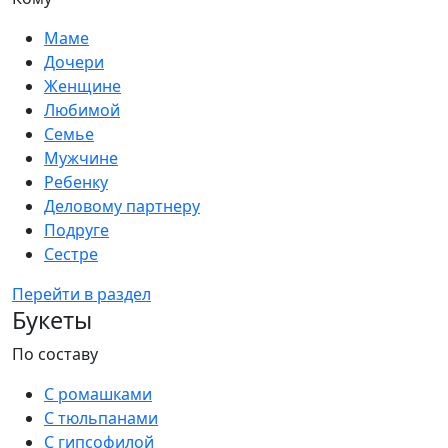
Маме
Дочери
Женщине
Любимой
Семье
Мужчине
Ребенку
Деловому партнеру
Подруге
Сестре
Перейти в раздел
Букеты
По составу
С ромашками
С тюльпанами
С гипсофилой