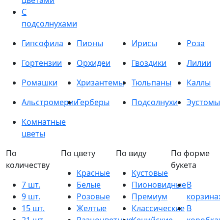
цветами
С
подсолнухами
Гипсофила
Пионы
Ирисы
Роза
Гортензии
Орхидеи
Гвоздики
Лилии
Ромашки
Хризантемы
Тюльпаны
Каллы
Альстромерии
Герберы
Подсолнухи
Эустомы
Комнатные
цветы
По
По цвету
По виду
По форме
количеству
букета
Красные
Кустовые
7 шт.
Белые
Пионовидные
В
9 шт.
Розовые
Премиум
корзина
15 шт.
Желтые
Классические
В