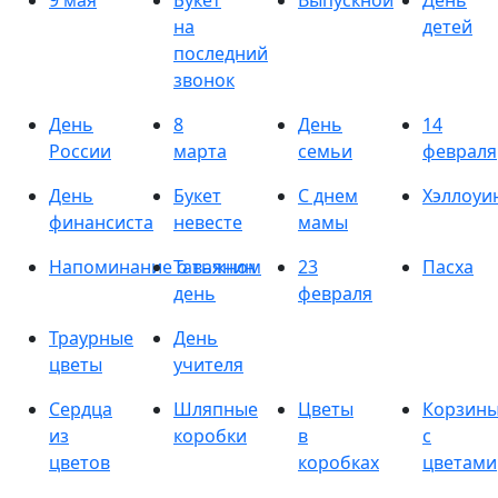
9 мая
Букет
Выпускной
День
на
детей
последний
звонок
День
8
День
14
России
марта
семьи
февраля
День
Букет
С днем
Хэллоуи
финансиста
невесте
мамы
Напоминание о важном
Татьянин
23
Пасха
день
февраля
Траурные
День
цветы
учителя
Сердца
Шляпные
Цветы
Корзин
из
коробки
в
с
цветов
коробках
цветами