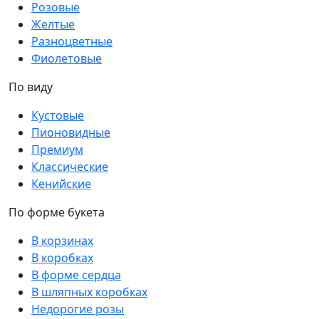
Розовые
Желтые
Разноцветные
Фиолетовые
По виду
Кустовые
Пионовидные
Премиум
Классические
Кенийские
По форме букета
В корзинах
В коробках
В форме сердца
В шляпных коробках
Недорогие розы