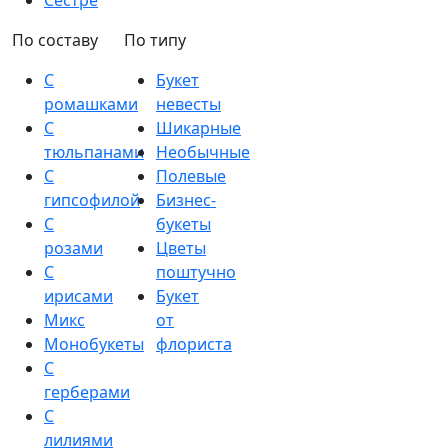
Сестре
По составу
По типу
С
Букет
ромашками
невесты
С
Шикарные
тюльпанами
Необычные
С
Полевые
гипсофилой
Бизнес-
С
букеты
розами
Цветы
С
поштучно
ирисами
Букет
Микс
от
Монобукеты
флориста
С
герберами
С
лилиями