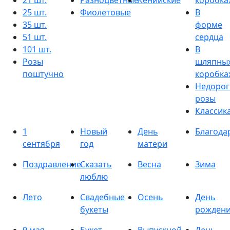
21 шт.
Разноцветные
Кенийские
коробка
25 шт.
Фиолетовые
В
35 шт.
форме
51 шт.
сердца
101 шт.
В
Розы
шляпны
поштучно
коробка
Недорог
розы
Классик
1
Новый
День
Благода
сентября
год
матери
Поздравление
Сказать
Весна
Зима
люблю
Лето
Свадебные
Осень
День
букеты
рожден