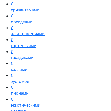
С
хризантемами
С
орхидеями
С
альстромериями
С
гортензиями
С
гвоздиками
С
каллами
С
эустомой
С
пионами
С
экзотическими