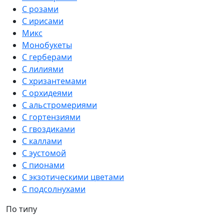
С розами
С ирисами
Микс
Монобукеты
С герберами
С лилиями
С хризантемами
С орхидеями
С альстромериями
С гортензиями
С гвоздиками
С каллами
С эустомой
С пионами
С экзотическими цветами
С подсолнухами
По типу