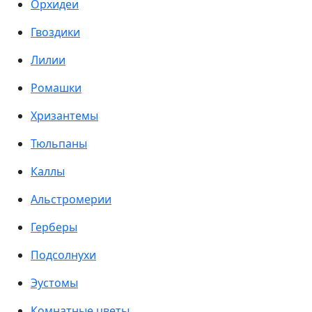
Орхидеи
Гвоздики
Лилии
Ромашки
Хризантемы
Тюльпаны
Каллы
Альстромерии
Герберы
Подсолнухи
Эустомы
Комнатные цветы