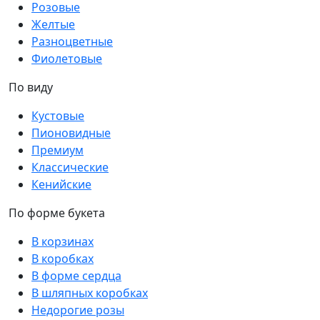
Розовые
Желтые
Разноцветные
Фиолетовые
По виду
Кустовые
Пионовидные
Премиум
Классические
Кенийские
По форме букета
В корзинах
В коробках
В форме сердца
В шляпных коробках
Недорогие розы