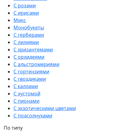
С розами
С ирисами
Микс
Монобукеты
С герберами
С лилиями
С хризантемами
С орхидеями
С альстромериями
С гортензиями
С гвоздиками
С каллами
С эустомой
С пионами
С экзотическими цветами
С подсолнухами
По типу