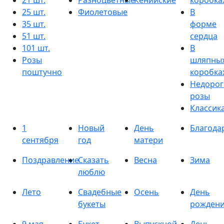
21 шт.
Разноцветные
Кенийские
коробка
25 шт.
Фиолетовые
В
35 шт.
форме
51 шт.
сердца
101 шт.
В
Розы
шляпны
поштучно
коробка
Недорог
розы
Классик
1
Новый
День
Благода
сентября
год
матери
Поздравление
Сказать
Весна
Зима
люблю
Лето
Свадебные
Осень
День
букеты
рожден