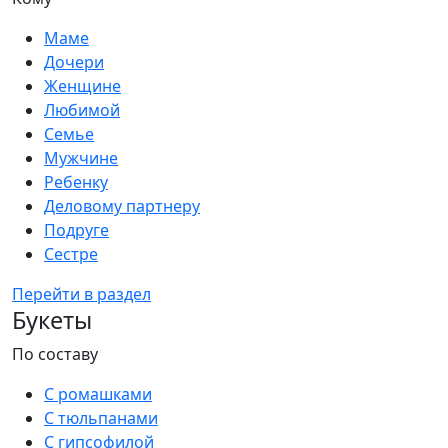
Маме
Дочери
Женщине
Любимой
Семье
Мужчине
Ребенку
Деловому партнеру
Подруге
Сестре
Перейти в раздел
Букеты
По составу
С ромашками
С тюльпанами
С гипсофилой