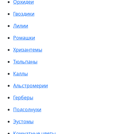
Орхидеи
Гвоздики
Лилии
Ромашки
Хризантемы
Тюльпаны
Каллы
Альстромерии
Герберы
Подсолнухи
Эустомы
Комнатные цветы