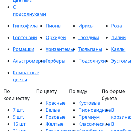
цветами
С
подсолнухами
Гипсофила
Пионы
Ирисы
Роза
Гортензии
Орхидеи
Гвоздики
Лилии
Ромашки
Хризантемы
Тюльпаны
Каллы
Альстромерии
Герберы
Подсолнухи
Эустомы
Комнатные
цветы
По
По цвету
По виду
По форме
количеству
букета
Красные
Кустовые
7 шт.
Белые
Пионовидные
В
9 шт.
Розовые
Премиум
корзина
15 шт.
Желтые
Классические
В