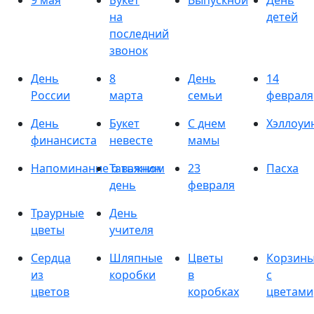
9 мая
Букет
Выпускной
День
на
детей
последний
звонок
День
8
День
14
России
марта
семьи
февраля
День
Букет
С днем
Хэллоуи
финансиста
невесте
мамы
Напоминание о важном
Татьянин
23
Пасха
день
февраля
Траурные
День
цветы
учителя
Сердца
Шляпные
Цветы
Корзин
из
коробки
в
с
цветов
коробках
цветами