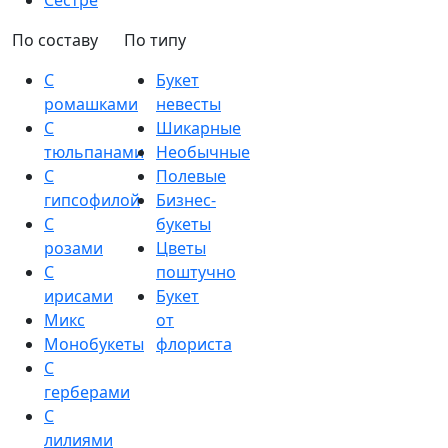
Сестре
По составу
По типу
С
Букет
ромашками
невесты
С
Шикарные
тюльпанами
Необычные
С
Полевые
гипсофилой
Бизнес-
С
букеты
розами
Цветы
С
поштучно
ирисами
Букет
Микс
от
Монобукеты
флориста
С
герберами
С
лилиями