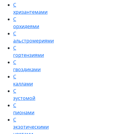
С
хризантемами
С
орхидеями
С
альстромериями
С
гортензиями
С
гвоздиками
С
каллами
С
эустомой
С
пионами
С
экзотическими