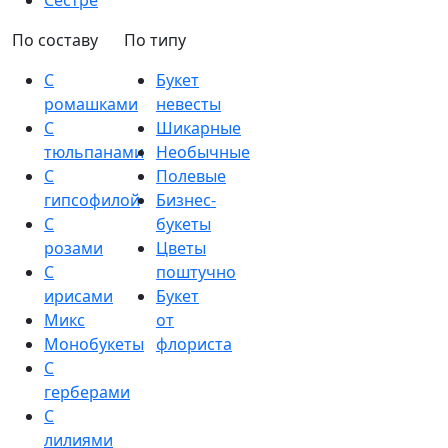
Сестре
По составу
По типу
С
Букет
ромашками
невесты
С
Шикарные
тюльпанами
Необычные
С
Полевые
гипсофилой
Бизнес-
С
букеты
розами
Цветы
С
поштучно
ирисами
Букет
Микс
от
Монобукеты
флориста
С
герберами
С
лилиями