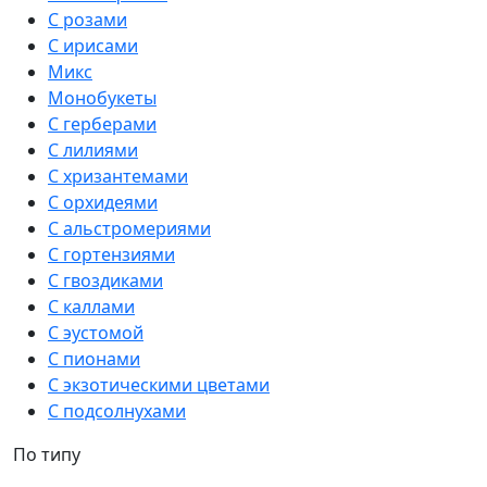
С розами
С ирисами
Микс
Монобукеты
С герберами
С лилиями
С хризантемами
С орхидеями
С альстромериями
С гортензиями
С гвоздиками
С каллами
С эустомой
С пионами
С экзотическими цветами
С подсолнухами
По типу