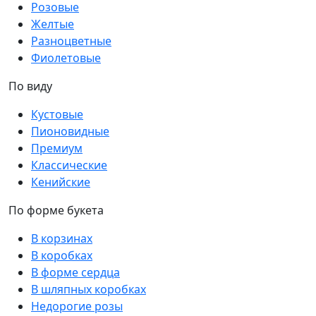
Розовые
Желтые
Разноцветные
Фиолетовые
По виду
Кустовые
Пионовидные
Премиум
Классические
Кенийские
По форме букета
В корзинах
В коробках
В форме сердца
В шляпных коробках
Недорогие розы