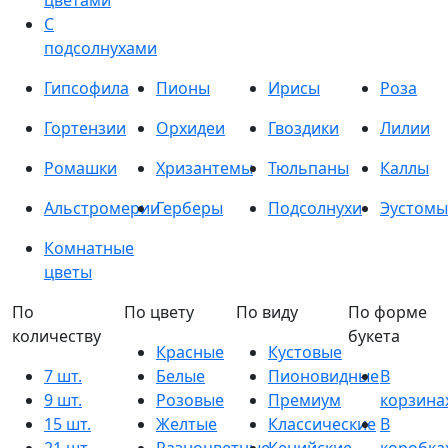
цветами
С
подсолнухами
Гипсофила
Пионы
Ирисы
Роза
Гортензии
Орхидеи
Гвоздики
Лилии
Ромашки
Хризантемы
Тюльпаны
Каллы
Альстромерии
Герберы
Подсолнухи
Эустомы
Комнатные
цветы
По
По цвету
По виду
По форме
количеству
букета
Красные
Кустовые
7 шт.
Белые
Пионовидные
В
9 шт.
Розовые
Премиум
корзина
15 шт.
Желтые
Классические
В