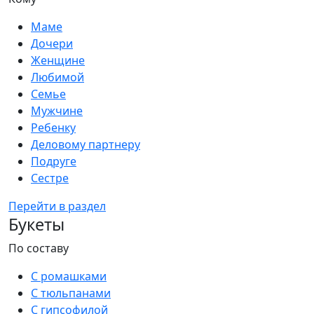
Маме
Дочери
Женщине
Любимой
Семье
Мужчине
Ребенку
Деловому партнеру
Подруге
Сестре
Перейти в раздел
Букеты
По составу
С ромашками
С тюльпанами
С гипсофилой