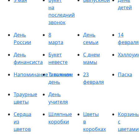
9 мая
Букет
Выпускной
День
на
детей
последний
звонок
День
8
День
14
России
марта
семьи
февраля
День
Букет
С днем
Хэллоуи
финансиста
невесте
мамы
Напоминание о важном
Татьянин
23
Пасха
день
февраля
Траурные
День
цветы
учителя
Сердца
Шляпные
Цветы
Корзин
из
коробки
в
с
цветов
коробках
цветами