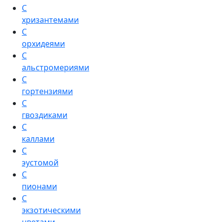
С
хризантемами
С
орхидеями
С
альстромериями
С
гортензиями
С
гвоздиками
С
каллами
С
эустомой
С
пионами
С
экзотическими