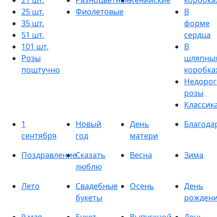
21 шт.
Разноцветные
Кенийские
коробка
25 шт.
Фиолетовые
В
35 шт.
форме
51 шт.
сердца
101 шт.
В
Розы
шляпны
поштучно
коробка
Недорог
розы
Классик
1
Новый
День
Благода
сентября
год
матери
Поздравление
Сказать
Весна
Зима
люблю
Лето
Свадебные
Осень
День
букеты
рожден