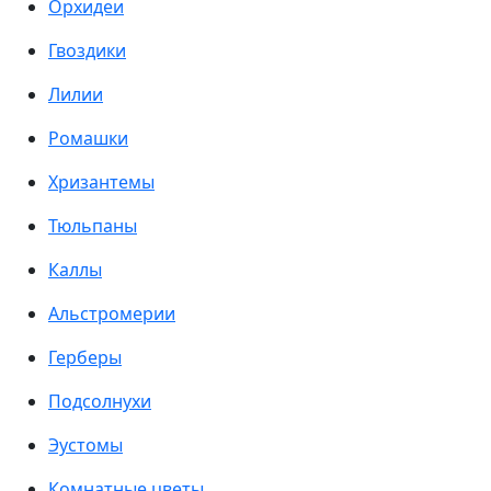
Орхидеи
Гвоздики
Лилии
Ромашки
Хризантемы
Тюльпаны
Каллы
Альстромерии
Герберы
Подсолнухи
Эустомы
Комнатные цветы