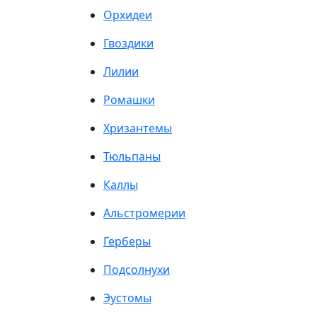
Орхидеи
Гвоздики
Лилии
Ромашки
Хризантемы
Тюльпаны
Каллы
Альстромерии
Герберы
Подсолнухи
Эустомы