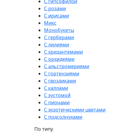
С гипсофилой
С розами
С ирисами
Микс
Монобукеты
С герберами
С лилиями
С хризантемами
С орхидеями
С альстромериями
С гортензиями
С гвоздиками
С каллами
С эустомой
С пионами
С экзотическими цветами
С подсолнухами
По типу