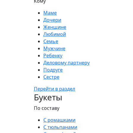
Кому
Маме
Дочери
Женщине
Любимой
Семье
Мужчине
Ребенку
Деловому партнеру
Подруге
Сестре
Перейти в раздел
Букеты
По составу
С ромашками
С тюльпанами