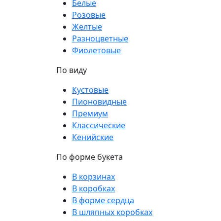
Белые
Розовые
Желтые
Разноцветные
Фиолетовые
По виду
Кустовые
Пионовидные
Премиум
Классические
Кенийские
По форме букета
В корзинах
В коробках
В форме сердца
В шляпных коробках